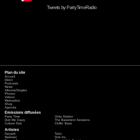
Tweets by PartyTimeRadio
Plan du site
Accueil
Direct
Podcasts
News
Albums/Singles
Photos
Videos
Webradios
Shop
Agenda
Emissions diffusées
Party Time
Unity Station
Dub Me Crazy
The Bassment Sessions
Culture Dub
Chillin' Bass
Artistes
Danakil
Taïro
Naâman
Dub Inc