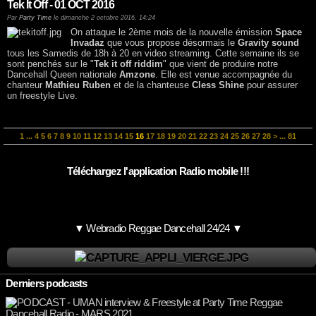
Tek It Off - 01 OCT 2016
Par
Party Time
le dimanche 2 octobre 2016, 14:24
On attaque le 2ème mois de la nouvelle émission
Space
Invadaz
que vous propose désormais le
Gravity sound
tous les Samedis de 18h à 20 en video streaming. Cette semaine ils se
sont penchés sur le "
Tek it off riddim
" que vient de produire notre
Dancehall Queen nationale
Amzone
. Elle est venue accompagnée du
chanteur
Mathieu Ruben
et de la chanteuse
Cless Shine
pour assurer
un freestyle Live.
1
...
4
5
6
7
8
9
10
11
12
13
14
15
16
17
18
19
20
21
22
23
24
25
26
27
28
>
...
81
Téléchargez l'application Radio mobile !!!
▼ Webradio Reggae Dancehall 24/24 ▼
Derniers podcasts