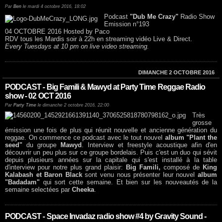
Par
Ben
le mardi 4 octobre 2016, 18:02
Podcast
"Dub Me Crazy"
Radio Show
Emission n°193
04 OCTOBRE 2016 Hosted by Paco
RDV tous les Mardis soir à 22h en streaming vidéo Live & Direct.
Every Tuesdays at 10 pm on live video streaming.
DIMANCHE 2 OCTOBRE 2016
PODCAST - Big Famili & Mawyd at Party Time Reggae Radio
show - 02 OCT 2016
Par
Party Time
le dimanche 2 octobre 2016, 22:00
Très
grosse
émission une fois de plus qui réunit nouvelle et ancienne génération du
reggae. On commence ce podcast avec le tout nouvel
album "Plant the
seed"
du groupe
Mawyd
. Interview et freestyle acoustique afin d'en
découvrir un peu plus sur ce groupe bordelais. Puis c'est un duo qui sévit
depuis plusieurs années sur la capitale qui s'est installé à la table
d'interview pour notre plus grand plaisir:
Big Famili,
composé de
King
Kalabash et Baron Black
sont venu nous présenter leur nouvel
album
"Badadam"
qui sort cette semaine. Et bien sur les nouveautés de la
semaine selectées par
Cheeka
.
PODCAST - Space Invadaz radio show #4 by Gravity Sound -