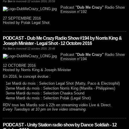
Par
Ben
le mercredi 12 octobre 2016, 20:59
Podcast
"Dub Me Crazy"
Radio Show
Emission n°192
27 SEPTEMBRE 2016
Hosted by Polak Legal Shot
PODCAST - Dub Me Crazy Radio Show #194 by Norris King &
Joseph Minister - Legal Shot - 12 Octobre 2016
Par
Ben
le mercredi 12 octobre 2016, 20:48
Podcast
"Dub Me Crazy"
Radio Show
Emission n°194
12 OCTOBRE 2016
Hosted by Norris King & Joseph Minister
En 2016, le concept évolue :
1er Mardi du mois : Selection Legal Shot (Matty, Paco & Electrophil)
2eme Mardi du mois : Selection Norris King (Manilla - Philippines)
3eme Mardi du mois : Selection Chaaka Sound
4eme Mardi du mois : Selection Polak (Legal Shot)
RDV tous les Mardis soir à 22h en streaming vidéo Live & Direct.
Every Tuesdays at 10 pm on live video streaming.
PODCAST - Unity Station radio show by Dance Soldiah - 12