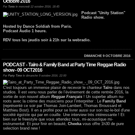
Octobre 2016
Par
Tonio
le mercredi 12 octobre 2016, 18:45
Podcast "Unity Station"
Radio show.
Hosted by Dance Soldiah from Paris.
Podcast Audio 1 heure.
RDV tous les jeudis soir à 21h sur la webradio.
DIMANCHE 9 OCTOBRE 2016
PODCAST - Taïro & Family Band at Party Time Reggae Radio
show - 09 OCT2016
Par
Party Time
le dimanche 9 octobre 2016, 22:00
C'est toujours un immense plaisir de recevoir le chanteur
Taïro
dans nos
studios. Il est venu nous parler de l’événement de cette rentrée 2016, la
sortie de son nouvel album
Reggae Français
! Un superbe album nu-
roots avec la crème des musiciens pour l’interpréter : Le
Family Band
(représenté ce soir par Thomas Join-Lambert, Thomas Broussard et
Matthieu Bost). Il en a profité pour se livrer aussi sur son raz-le-bol d'une
société égoïste qui par en couille. Une interview très intéressante ! Et
bien sur le freestyle que vous attendez tous, mi-acoustique mi-
instrumental. Et pour finir en beauté,
Cheeka
vous offre 1h30 de pure
selection brand new !