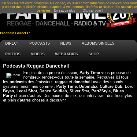
En poursuivant votre navigation sur ce site, vous acceptez l’utilisation de cookies pour vou
proposer des publicités ciblées adaptées à vos centres d’intérêts et réaliser des statistique
de visites.
En savoir plus
Ok, ça roule !
Prochains directs :
DIRECT
PODCASTS
NEWS
ALBUMS/SINGLES
PHOTOS
VIDEOS
WEBRADIOS
SHOP
Podcasts Reggae Dancehall
En plus de sa propre émission,
Party Time
vous propose de
nombreux rendez-vous toute la semaine. Retrouvez ici tous
les
podcasts
des émissions
reggae
et
dancehall
avec des sounds
systems renommés comme :
Party Time, Dubmatix, Culture Dub, Lord
Bryan, Legal Shot, Dance Soldiah, Silver Star, Part2Style, Blues
Party
et bien d'autres. Des heures de mix, des interviews, des freestyles
et plein d'autres choses à découvrir.