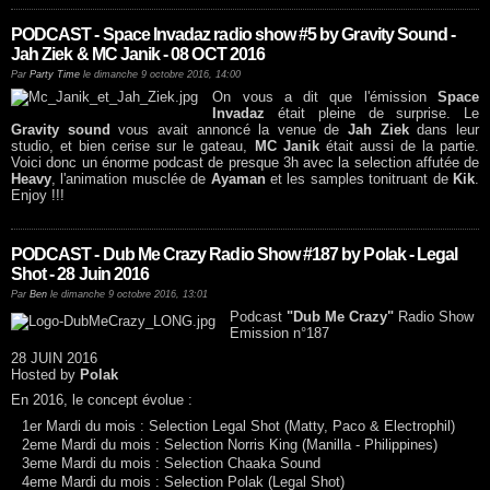
PODCAST - Space Invadaz radio show #5 by Gravity Sound -
Jah Ziek & MC Janik - 08 OCT 2016
Par
Party Time
le dimanche 9 octobre 2016, 14:00
On vous a dit que l'émission
Space
Invadaz
était pleine de surprise. Le
Gravity sound
vous avait annoncé la venue de
Jah Ziek
dans leur
studio, et bien cerise sur le gateau,
MC Janik
était aussi de la partie.
Voici donc un énorme podcast de presque 3h avec la selection affutée de
Heavy
, l'animation musclée de
Ayaman
et les samples tonitruant de
Kik
.
Enjoy !!!
PODCAST - Dub Me Crazy Radio Show #187 by Polak - Legal
Shot - 28 Juin 2016
Par
Ben
le dimanche 9 octobre 2016, 13:01
Podcast
"Dub Me Crazy"
Radio Show
Emission n°187
28 JUIN 2016
Hosted by
Polak
En 2016, le concept évolue :
1er Mardi du mois : Selection Legal Shot (Matty, Paco & Electrophil)
2eme Mardi du mois : Selection Norris King (Manilla - Philippines)
3eme Mardi du mois : Selection Chaaka Sound
4eme Mardi du mois : Selection Polak (Legal Shot)