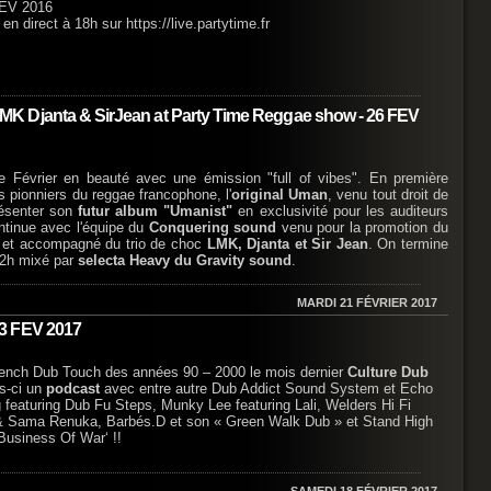
FEV 2016
 direct à 18h sur https://live.partytime.fr
K Djanta & SirJean at Party Time Reggae show - 26 FEV
 Février en beauté avec une émission "full of vibes". En première
s pionniers du reggae francophone, l'
original Uman
, venu tout droit de
résenter son
futur album "Umanist"
en exclusivité pour les auditeurs
tinue avec l'équipe du
Conquering sound
venu pour la promotion du
 et accompagné du trio de choc
LMK, Djanta et Sir Jean
. On termine
 2h mixé par
selecta Heavy du Gravity sound
.
MARDI 21 FÉVRIER 2017
3 FEV 2017
rench Dub Touch des années 90 – 2000 le mois dernier
Culture Dub
s-ci un
podcast
avec entre autre Dub Addict Sound System et Echo
 featuring Dub Fu Steps, Munky Lee featuring Lali, Welders Hi Fi
& Sama Renuka, Barbés.D et son « Green Walk Dub » et Stand High
 ‘Business Of War‘ !!
SAMEDI 18 FÉVRIER 2017