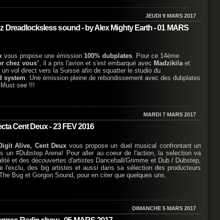
JEUDI 9 MARS 2017
z Dreadlocksless sound - by Alex Mighty Earth - 01 MARS
x
vous propose une émission
100% dubplates
. Pour ce 14ème
xer chez vous
", il a pris l'avion et s'est embarqué avec
Madzikila
et
un vol direct vers la Suisse afin de squatter le studio du
d system
. Une émission pleine de rebondissement avec des dubplates
Must see !!!
MARDI 7 MARS 2017
ecta Cent Deux - 23 FEV 2016
Digit Alive, Cent Deux
vous propose un duel musical confrontant un
 un #Dubstep Arena! Pour aller au coeur de l'action, la selection va
lité et des découvertes d'artistes Dancehall/Grimme et Dub / Dubstep,
de l'exclu, des big artistes et aussi dans sa sélection des producteurs
, The Bug et Gorgon Sound, pour en citer que quelques uns.
DIMANCHE 5 MARS 2017