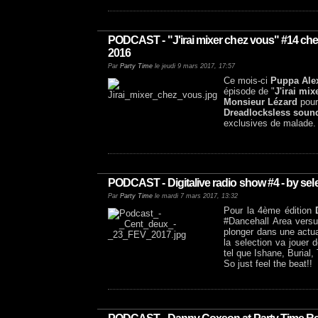
PODCAST - "J'irai mixer chez vous" #14 che
2016
Par
Party Time
le jeudi 9 mars 2017, 17:57
Ce mois-ci
Puppa Ale
épisode de "
J'irai mi
Monsieur Lézard
pour 
Dreadlocksless soun
exclusives de malade. 
PODCAST - Digitalive radio show #4 - by sel
Par
Party Time
le mardi 7 mars 2017, 13:32
Pour la 4ème édition
#Dancehall Area versus
plonger dans une actua
la selection va jouer 
tel que Ishane, Burial
So just feel the beat!!