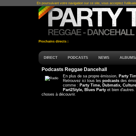
En poursuivant votre navigation sur ce site, vous acceptez l’utilisat
Prochains directs :
DIRECT
PODCASTS
NEWS
ALBUMS/
Podcasts Reggae Dancehall
En plus de sa propre émission,
Party T
Retrouvez ici tous les
podcasts
des émis
comme :
Party Time, Dubmatix, Culture
Part2Style, Blues Party
et bien d'autres.
choses à découvrir.