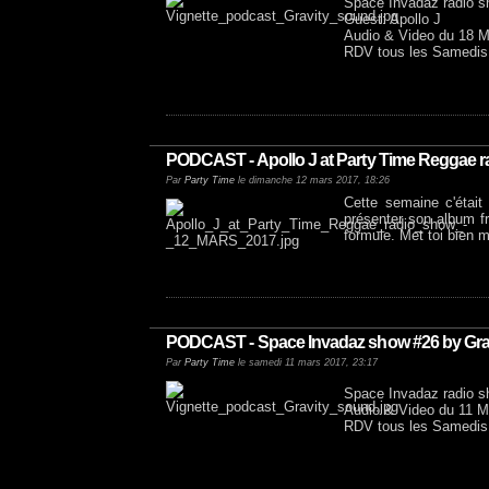
Space Invadaz radio 
Guest: Apollo J
Audio & Video du 18
RDV tous les Samedis en
PODCAST - Apollo J at Party Time Reggae 
Par
Party Time
le dimanche 12 mars 2017, 18:26
Cette semaine c'était
présenter son album f
formule. Met toi bien m
PODCAST - Space Invadaz show #26 by Gra
Par
Party Time
le samedi 11 mars 2017, 23:17
Space Invadaz radio 
Audio & Video du 11 
RDV tous les Samedis en