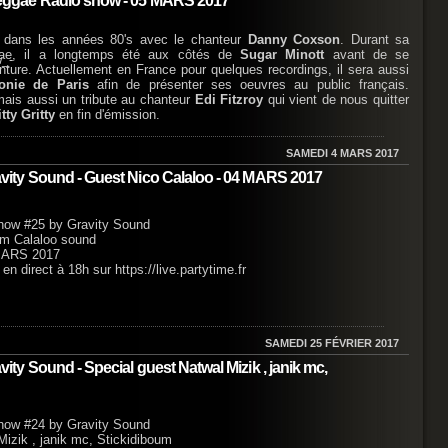
eggae Radio show - 05 MARS 2017
r dans les années 80's avec le chanteur
Danny Coxson
. Durant sa
ggae, il a longtemps été aux côtés de
Sugar Minott
avant de se
inture. Actuellement en France pour quelques recordings, il sera aussi
onie de Paris
afin de présenter ses oeuvres au public français.
 mais aussi un tribute au chanteur
Edi Fitzroy
qui vient de nous quitter
itty Gritty
en fin d'émission.
SAMEDI 4 MARS 2017
ity Sound - Guest Nico Calaloo - 04 MARS 2017
show #25 by Gravity Sound
rom Calaloo sound
 MARS 2017
 direct à 18h sur https://live.partytime.fr
SAMEDI 25 FÉVRIER 2017
y Sound - Special guest Natwal Mizik , janik mc,
show #24 by Gravity Sound
Mizik , janik mc, Stickidiboum