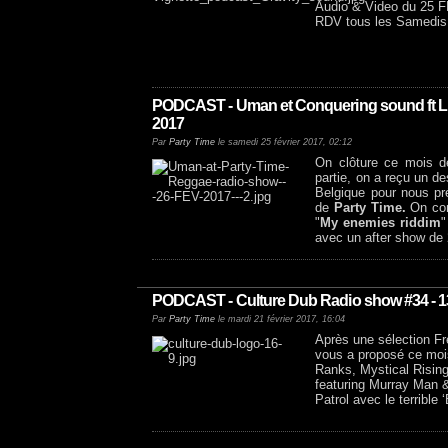
Audio & Video du 25 
RDV tous les Samedis en
PODCAST - Uman et Conquering sound ft LM
2017
Par
Party Time
le samedi 25 février 2017, 02:12
On clôture ce mois de
partie, on a reçu un de
Belgique pour nous p
de
Party Time.
On con
"
My enemies riddim
"
avec un after show de
PODCAST - Culture Dub Radio show #34 - 1
Par
Party Time
le mardi 21 février 2017, 16:04
Après une sélection F
vous a proposé ce moi
Ranks, Mystical Rising
featuring Murray Man 
Patrol avec le terrible