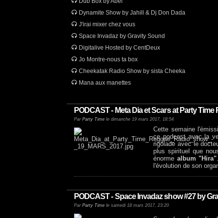
Dub Box by Abel
Dynamite Show by Jahill & Dj Don Dada
J'irai mixer chez vous
Space Invadaz by Gravity Sound
Digitalive Hosted by CentDeux
Jo Montre-nous ta box
Cheekatak Radio Show by sista Cheeka
Mana aux manettes
PODCAST - Meta Dia et Scars at Party Tim
Par
Party Time
le dimanche 19 mars 2017, 18:54
Cette semaine l'émiss
ce podcast avec la v
rigolade avec le docte
plus spirituel que nou
énorme
album "Hira"
l'évolution de son org
PODCAST - Space Invadaz show #27 by Grav
Par
Party Time
le samedi 18 mars 2017, 23:20