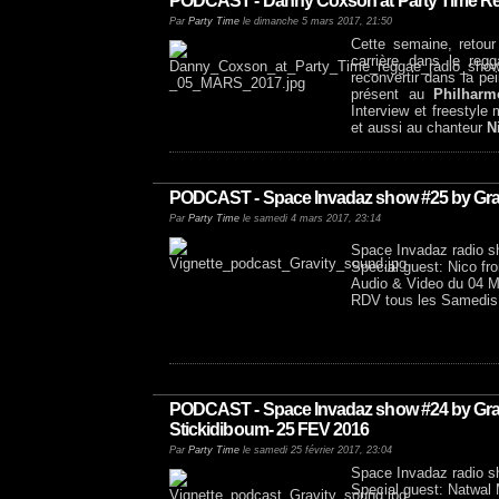
PODCAST - Danny Coxson at Party Time R
Par
Party Time
le dimanche 5 mars 2017, 21:50
Cette semaine, retou
carrière dans le re
reconvertir dans la pe
présent au
Philharm
Interview et freestyle
et aussi au chanteur
N
PODCAST - Space Invadaz show #25 by Grav
Par
Party Time
le samedi 4 mars 2017, 23:14
Space Invadaz radio 
Special guest: Nico f
Audio & Video du 04
RDV tous les Samedis en
PODCAST - Space Invadaz show #24 by Gravit
Stickidiboum- 25 FEV 2016
Par
Party Time
le samedi 25 février 2017, 23:04
Space Invadaz radio 
Special guest: Natwal 