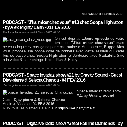
MERCREDI 8 FÉVRIER 2017
PODCAST - "J'irai mixer chez vous" #13 chez Soopa Highration
- by Alex Mighty Earth - 01 FEV 2016
Par
Party Time
le mercredi 8 février 2017, 01:30
On est déjà au
13ème épisode
de votre
émission
"J'irai mixer chez vous"
mais
ne vous inquiétez pas ça ne porte pas malheur. Au contraire,
Puppa Alex
vous propose une bonne dose de bonheur avec cette session qui cette
fois se passe chez
Soopa Highration
a Bordeaux avec
Madzikila Saw
a la video & au montage. Press Play & Enjoy !
PODCAST - Space Invadaz show #21 by Gravity Sound - Guest
Djay-pierre & Selecta Chanou - 04 FEV 2016
Par
Party Time
le mercredi 8 février 2017, 01:16
Space Invadaz
radio show
#21 by
Gravity Sound
Guest
Djay-pierre & Selecta Chanou
Audio & Video du
04 FEV 2016
RDV tous les Samedis à 18h sur
https://live.partytime.fr
PODCAST - Digitalive radio show #3 feat Pauline Diamonds - by