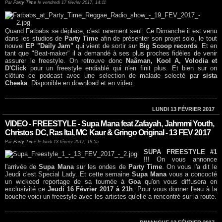
Par
Party Time
le vendredi 17 février 2017, 14:11
Quand Fatbabs se déplace, c'est rarement seul. Ce Dimanche il est venu
dans les studios de
Party Time
afin de présenter son projet solo, le tout
nouvel
EP "Daily Jam"
qui vient de sortir sur
Big Scoop records
. Et en
tant que "Beat-maker" il a demandé à ses plus proches fidèles de venir
assurer le freestyle. On retrouve donc
Naâman, Kool A, Volodia et
D'Click
pour un freestyle endiablé qui n'en finit plus. Et bien sur on
clôture ce podcast avec une selection de malade selecté par
sista
Cheeka
. Disponible en download et en video.
LUNDI 13 FÉVRIER 2017
VIDEO - FREESTYLE - Supa Mana feat Zafayah, Jahmmi Youth,
Christos DC, Ras Ital, MC Kaur & Gringo Original - 13 FEV 2017
Par
Party Time
le lundi 13 février 2017, 18:55
SUPA FREESTYLE #1
!!! On vous annonce
l'arrivée de
Supa Mana
sur les ondes de
Party Time
. On vous l'a dit le
Jeudi c'est Special Lady. Et cette semaine
Supa Mana
vous a concocté
un wickeed reportage de sa tournée à
Goa
qu'on vous diffusera en
exclusivité ce
Jeudi 16 Février 2017 à 21h
. Pour vous donner l'eau à la
bouche voici un freestyle avec les artistes qu'elle a rencontré sur la route.