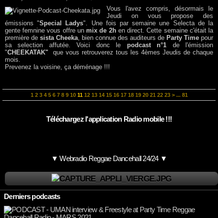
Vous l'avez compris, désormais le
Jeudi on vous propose des
émissions "
Special Ladys
". Une fois par semaine une Selecta de la
gente femnine vous offre un
mix de 2h
en direct. Cette semaine c'était la
première de
sista Cheeka
, bien connue des auditeurs de
Party Time
pour
sa selection affutée. Voici donc le
podcast n°1
de l'émission
"
CHEEKATAK"
que vous retrouverez tous les 4èmes Jeudis de chaque
mois.
Prevenez la voisine, ça déménage !!!
1
2
3
4
5
6
7
8
9
10
11
12
13
14
15
16
17
18
19
20
21
22
23
>
...
81
Téléchargez l'application Radio mobile !!!
▼ Webradio Reggae Dancehall 24/24 ▼
Derniers podcasts