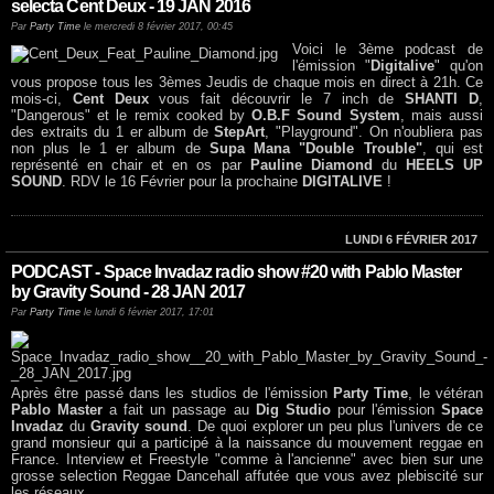
selecta Cent Deux - 19 JAN 2016
Par
Party Time
le mercredi 8 février 2017, 00:45
Voici le 3ème podcast de
l'émission "
Digitalive
" qu'on
vous propose tous les 3èmes Jeudis de chaque mois en direct à 21h. Ce
mois-ci,
Cent Deux
vous fait découvrir le 7 inch de
SHANTI D
,
"Dangerous" et le remix cooked by
O.B.F Sound System
, mais aussi
des extraits du 1 er album de
StepArt
, "Playground". On n'oubliera pas
non plus le 1 er album de
Supa Mana "Double Trouble"
, qui est
représenté en chair et en os par
Pauline Diamond
du
HEELS UP
SOUND
. RDV le 16 Février pour la prochaine
DIGITALIVE
!
LUNDI 6 FÉVRIER 2017
PODCAST - Space Invadaz radio show #20 with Pablo Master
by Gravity Sound - 28 JAN 2017
Par
Party Time
le lundi 6 février 2017, 17:01
Après être passé dans les studios de l'émission
Party Time
, le vétéran
Pablo Master
a fait un passage au
Dig Studio
pour l'émission
Space
Invadaz
du
Gravity sound
. De quoi explorer un peu plus l'univers de ce
grand monsieur qui a participé à la naissance du mouvement reggae en
France. Interview et Freestyle "comme à l'ancienne" avec bien sur une
grosse selection Reggae Dancehall affutée que vous avez plebiscité sur
les réseaux.