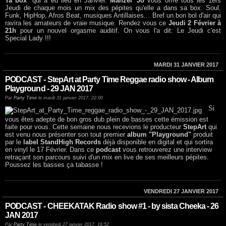
Ta box
" qui a eu lieu en Janvier.
Manzel' Jo
vous offre tous les 1ers
Jeudi de chaque mois un mix des pépites qu'elle a dans sa box. Soul,
Funk, HipHop, Afros Beat, musiques Antillaises... Bref un bon bol d'air qui
ravira les amateurs de vraie musique. Rendez vous ce
Jeudi 2 Février à
21h
pour un nouvel orgasme auditif. On vous l'a dit: Le Jeudi c'est
Special Lady !!!
MARDI 31 JANVIER 2017
PODCAST - StepArt at Party Time Reggae radio show - Album
Playground - 29 JAN 2017
Par
Party Time
le mardi 31 janvier 2017, 22:00
Si
vous êtes adepte de bon gros dub plein de basses cette émission est
faite pour vous. Cette semaine nous recevions le producteur
StepArt
qui
est venu nous présenter son tout premier
album "Playground"
produit
par le
label StandHigh Records
déjà disponible en digital et qui sortira
en vinyl le 17 Février. Dans ce
podcast
vous retrouverez une interview
retraçant son parcours suivi d'un mix en live de ses meilleurs pépites.
Poussez les basses ça tabasse !
VENDREDI 27 JANVIER 2017
PODCAST - CHEEKATAK Radio show #1 - by sista Cheeka - 26
JAN 2017
Par
Party Time
le vendredi 27 janvier 2017, 16:52