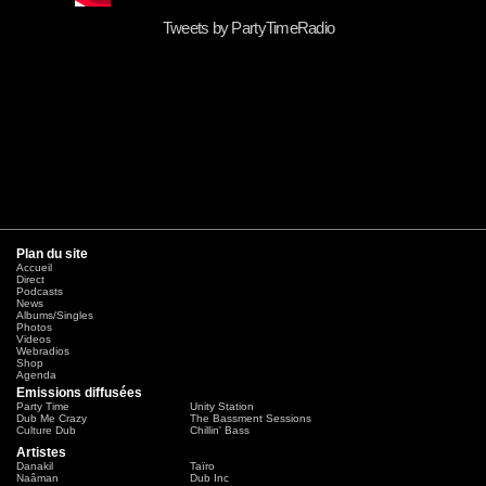
Tweets by PartyTimeRadio
Plan du site
Accueil
Direct
Podcasts
News
Albums/Singles
Photos
Videos
Webradios
Shop
Agenda
Emissions diffusées
Party Time
Unity Station
Dub Me Crazy
The Bassment Sessions
Culture Dub
Chillin' Bass
Artistes
Danakil
Taïro
Naâman
Dub Inc