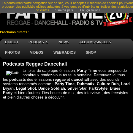
En poursuivant votre navigation sur ce site, vous acceptez l’utilisation de cookies pour vou
proposer des publicités ciblées adaptées à vos centres d’intérêts et réaliser des statistique
de visites.
En savoir plus
Ok, ça roule !
Prochains directs :
DIRECT
PODCASTS
NEWS
ALBUMS/SINGLES
PHOTOS
VIDEOS
WEBRADIOS
SHOP
Podcasts Reggae Dancehall
En plus de sa propre émission,
Party Time
vous propose de
nombreux rendez-vous toute la semaine. Retrouvez ici tous
les
podcasts
des émissions
reggae
et
dancehall
avec des sounds
systems renommés comme :
Party Time, Dubmatix, Culture Dub, Lord
Bryan, Legal Shot, Dance Soldiah, Silver Star, Part2Style, Blues
Party
et bien d'autres. Des heures de mix, des interviews, des freestyles
et plein d'autres choses à découvrir.