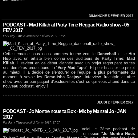
DIMANCHE 5 FÉVRIER 2017
PODCAST - Mad Killah at Party Time Reggae Radio show - 05
FEV 2017
Par
Party Time
le dimanche 5 février 2017, 16:29
Cette semaine nous nous sommes tourné vers le
Dancehall
et le
Hip
Hop
avec un artiste bien connu des auditeurs de
Party Time
:
Mad
Killah
. Il revient en ce début d'année avec un projet regroupant toutes
ses dernières productions: la "
Very Mad Tape
". Et pour finaliser ce projet
au mieux, il a décidé de s'entourer de l'équipe la plus performante du
moment à savoir les
Demolisha Deejayz
. Interview, freestyle et after
show avec un bon paquet d'exclusivités c'est ce qui vous attend dans ce
nouveau podcast. enjoy !
JEUDI 2 FÉVRIER 2017
PODCAST - Jo Montre nous ta Box - Mix by Manzel Jo - JAN
2017
Par
Party Time
le jeudi 2 février 2017, 17:07
Voici le 2ème podcast de
l'émission "
Jo Montre Nous