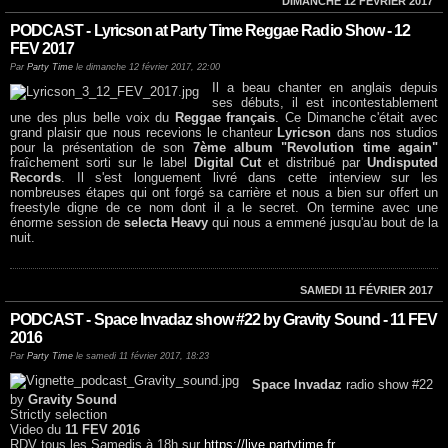
DIMANCHE 12 FÉVRIER 2017
PODCAST - Lyricson at Party Time Reggae Radio Show - 12
FEV 2017
Par
Party Time
le dimanche 12 février 2017, 22:00
Il a beau chanter en anglais depuis
ses débuts, il est incontestablement
une des plus belle voix du
Reggae français
. Ce Dimanche c'était avec
grand plaisir que nous recevions le chanteur
Lyricson
dans nos studios
pour la présentation de son
7ème album "Revolution time again"
fraîchement sorti sur le label
Digital Cut
et distribué par
Undisputed
Records
. Il s'est longuement livré dans cette interview sur les
nombreuses étapes qui ont forgé sa carrière et nous a bien sur offert un
freestyle digne de ce nom dont il a le secret. On termine avec une
énorme session de
selecta Heavy
qui nous a emmené jusqu'au bout de la
nuit.
SAMEDI 11 FÉVRIER 2017
PODCAST - Space Invadaz show #22 by Gravity Sound - 11 FEV
2016
Par
Party Time
le samedi 11 février 2017, 18:23
Space Invadaz
radio show #22
by
Gravity Sound
Strictly selection
Video du
11 FEV 2016
RDV tous les Samedis à 18h sur
https://live.partytime.fr