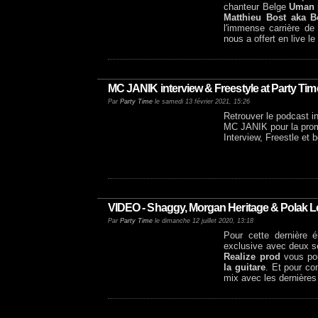
chanteur Belge
Uman
Matthieu Bost aka 
l'immense carrière de
nous a offert en live le
MC JANIK interview & Freestyle at Party Tim
Par
Party Time
le samedi 13 février 2021, 15:26
Retrouver le podcast i
MC JANIK pour la prom
Interview, Freestle et 
VIDEO - Shaggy, Morgan Heritage & Polak Le
Par
Party Time
le dimanche 12 juillet 2020, 13:18
Pour cette dernière 
exclusive avec deux s
Realize prod
vous pou
la guitare
. Et pour co
mix avec les dernière