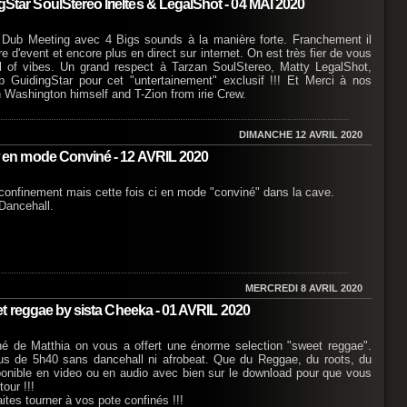
r SoulStereo IrieItes & LegalShot - 04 MAI 2020
b Meeting avec 4 Bigs sounds à la manière forte. Franchement il
re d'event et encore plus en direct sur internet. On est très fier de vous
ll of vibes. Un grand respect à Tarzan SoulStereo, Matty LegalShot,
b GuidingStar pour cet "untertainement" exclusif !!! Et Merci à nos
 Washington himself and T-Zion from irie Crew.
DIMANCHE 12 AVRIL 2020
en mode Conviné - 12 AVRIL 2020
confinement mais cette fois ci en mode "conviné" dans la cave.
Dancehall.
MERCREDI 8 AVRIL 2020
 reggae by sista Cheeka - 01 AVRIL 2020
iné de Matthia on vous a offert une énorme selection "sweet reggae".
lus de 5h40 sans dancehall ni afrobeat. Que du Reggae, du roots, du
isponible en video ou en audio avec bien sur le download pour que vous
our !!!
aites tourner à vos pote confinés !!!