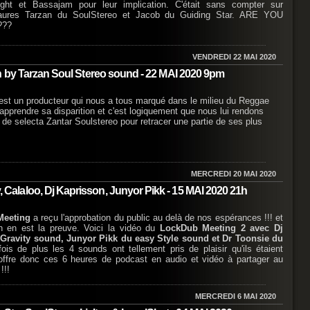
ight et Bassajam pour leur implication. C'était sans compter sur
osaures Tarzan du SoulStereo et Jacob du Guiding Star. ARE YOU
???
VENDREDI 22 MAI 2020
n by Tarzan Soul Stereo sound - 22 MAI 2020 9pm
est un producteur qui nous a tous marqué dans le milieu du Reggae
pprendre sa disparition et c'est logiquement que nous lui rendons
 selecta Zantar Soulstereo pour retracer une partie de ses plus
MERCREDI 20 MAI 2020
laloo, Dj Kaprisson, Junyor Pikk - 15 MAI 2020 21h
Meeting
a reçu l'approbation du public au delà de nos espérances !!! et
n en est la preuve. Voici la vidéo du
LockDub Meeting 2 avec Dj
Gravity sound, Junyor Pikk du easy Style sound et Dr Toonsie du
ois de plus les 4 sounds ont tellement pris de plaisir qu'ils étaient
offre donc ces 6 heures de podcast en audio et vidéo à partager au
!!!
MERCREDI 6 MAI 2020