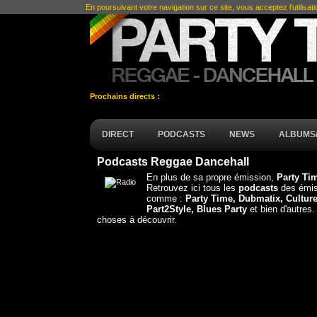
En poursuivant votre navigation sur ce site, vous acceptez l’utilisat
Prochains directs :
DIRECT
PODCASTS
NEWS
ALBUMS/
Podcasts Reggae Dancehall
En plus de sa propre émission,
Party T
Retrouvez ici tous les
podcasts
des émis
comme :
Party Time, Dubmatix, Culture
Part2Style, Blues Party
et bien d'autres.
choses à découvrir.