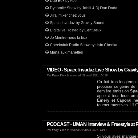
Dub Box by Abel
Dynamite Show by Jahill & Dj Don Dada
J'irai mixer chez vous
Space Invadaz by Gravity Sound
Digitalive Hosted by CentDeux
Jo Montre-nous ta box
Cheekatak Radio Show by sista Cheeka
Mana aux manettes
VIDEO - Space Invadaz Live Show by Gravit
Par
Party Time
le mercredi 21 avril 2021, 14:59
Ca fait trop longtemp
proposer ce genre de m
dernière émission
Spa
appel à tous leurs am
Emery et Caporal n
tourner massives !!! 
PODCAST - UMAN interview & Freestyle at 
Par
Party Time
le samedi 20 mars 2021, 14:41
Si vous avez manqué ça