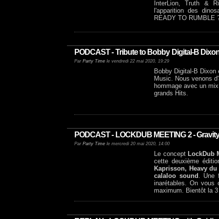
InterLion, Truth & R
l'apparition des din
READY TO RUMBLE 
PODCAST - Tribute to Bobby Digital-B Dixo
Par
Party Time
le vendredi 22 mai 2020, 19:29
Bobby Digital-B Dixon 
Music. Nous venons d'a
hommage avec un mix de
grands Hits.
PODCAST - LOCKDUB MEETING 2 - Gravity, Ca
Par
Party Time
le mercredi 20 mai 2020, 14:00
Le concept
LockDub 
cette deuxième éditio
Kaprisson, Heavy du 
calaloo sound
. Une f
inarétables. On vous 
maximum. Bientôt la 3 