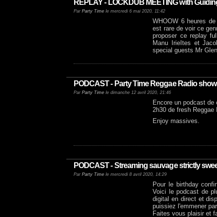
REPLAY - LOCKDUB MEETING with GuidingSta
Par
Party Time
le mercredi 6 mai 2020, 11:42
WHOOW 6 heures de Du
est rare de voir ce gen
proposer ce replay fu
Manu IrieItes et Jaco
special guests Mr Glen
PODCAST - Party Time Reggae Radio show 
Par
Party Time
le dimanche 12 avril 2020, 21:46
Encore un podcast de 
2h30 de fresh Reggae 
Enjoy massives.
PODCAST - Streaming sauvage strictly sweet
Par
Party Time
le mercredi 8 avril 2020, 14:29
Pour le birthday conf
Voici le podcast de p
digital en direct et d
puissiez l'emmener part
Faites vous plaisir et f