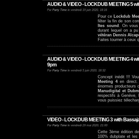
AUDIO & VIDEO - LOCKDUB MEETING 5 with Gl
Par
Party Time
le vendredi 19 juin 2020, 18:16
Pour ce
Lockdub Mee
fêter la fin de son co
Ites sound
. On vous 
durant lequel on a pu
vétéran Dennis Alca
Faites tourner à ceux qu
AUDIO & VIDEO - LOCKDUB MEETING 4 wit
9pm
Par
Party Time
le vendredi 5 juin 2020, 18:32
Concept inédit !!! Vo
Meeting 4
en direct
énormes producteurs d
Manudigital et Dubm
respectifs à Genève, 
vous puissiez télechar
VIDEO - LOCKDUB MEETING 3 with Bassajam V
Par
Party Time
le vendredi 29 mai 2020, 21:00
Cette 3ème édition des
100% dubplate et les 