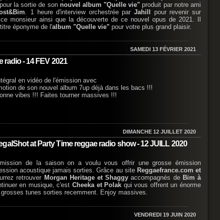
pour la sortie de son
nouvel album "Quelle vie"
produit par notre ami
Bost&Bim
. 1 heure d'interview orchestrée par
Jahill
pour revenir sur
 ce monsieur ainsi que la découverte de ce nouvel opus de 2021. Il
 titre éponyme de l'
album "Quelle vie"
pour votre plus grand plaisir.
SAMEDI 13 FÉVRIER 2021
e radio - 14 FEV 2021
ntégral en vidéo de l'émission avec
otion de son nouvel album 7up déjà dans les bacs !!!
bonne vibes !!! Faites tourner massives !!!
DIMANCHE 12 JUILLET 2020
galShot at Party Time reggae radio show - 12 JUILL 2020
émission de la saison on a voulu vous offrir une grosse émission
ession acoustique jamais sorties. Grâce au site
Reggaefrance.com et
rrez retrouver
Morgan Heritage et Shaggy
accompagnés de
Bim à
ntinuer en musique, c'est
Cheeka et Polak
qui vous offrent un énorme
s grosses tunes sorties recemment. Enjoy massives.
VENDREDI 19 JUIN 2020