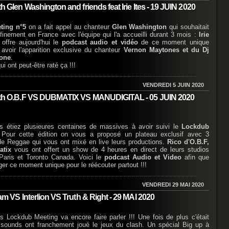
en Washington and friends feat Irie Ites - 19 JUIN 2020
ting n°5
on a fait appel au chanteur
Glen Washington
qui souhaitait
nfinement en France avec l'équipe qui l'a accueilli durant 3 mois :
Irie
offre aujourd'hui le
podcast audio et vidéo
de ce moment unique
 avoir l'apparition exclusive du chanteur
Vernon Maytones et du Dj
pone
.
i ont peut-être raté ça !!!
VENDREDI 5 JUIN 2020
h O.B.F VS DUBMATIX VS MANUDIGITAL - 05 JUIN 2020
us étiez plusieures centaines de massives à avoir suivi le
Lockdub
. Pour cette édition on vous a proposé un plateau exclusif avec 3
e Reggae qui vous ont mixé en live leurs productions.
Rico d'O.B.F,
atix
vous ont offert un show de 4 heures en direct de leurs studios
Paris et Toronto Canada. Voici le
podcast Audio et Video
afin que
ger ce moment unique pour le réécouter partout !!!
VENDREDI 29 MAI 2020
S Interlion VS Truth & Right - 29 MAI 2020
 Lockdub Meeting va encore faire parler !!! Une fois de plus c'était
sounds ont franchement joué le jeux du clash. Un spécial Big up à