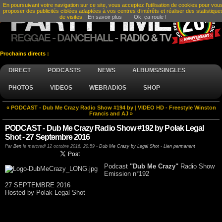
En poursuivant votre navigation sur ce site, vous acceptez l’utilisation de cookies pour vou
proposer des publicités ciblées adaptées à vos centres d’intérêts et réaliser des statistique
de visites.
En savoir plus
Ok, ça roule !
Prochains directs :
DIRECT
PODCASTS
NEWS
ALBUMS/SINGLES
PHOTOS
VIDEOS
WEBRADIOS
SHOP
« PODCAST - Dub Me Crazy Radio Show #194 by
|
VIDEO HD - Freestyle Winston
Francis and AJ »
PODCAST - Dub Me Crazy Radio Show #192 by Polak Legal
Shot - 27 Septembre 2016
Par
Ben
le
mercredi 12 octobre 2016, 20:59
-
Dub Me Crazy by Legal Shot
-
Lien permanent
Podcast
"Dub Me Crazy"
Radio Show
Emission n°192
27 SEPTEMBRE 2016
Hosted by Polak Legal Shot