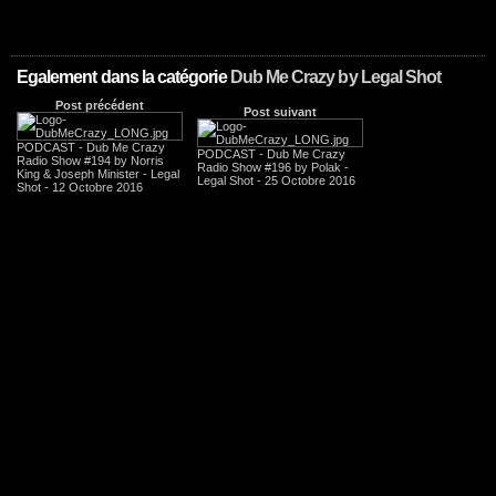
Egalement dans la catégorie
Dub Me Crazy by Legal Shot
Post précédent
Post suivant
PODCAST - Dub Me Crazy
PODCAST - Dub Me Crazy
Radio Show #194 by Norris
Radio Show #196 by Polak -
King & Joseph Minister - Legal
Legal Shot - 25 Octobre 2016
Shot - 12 Octobre 2016