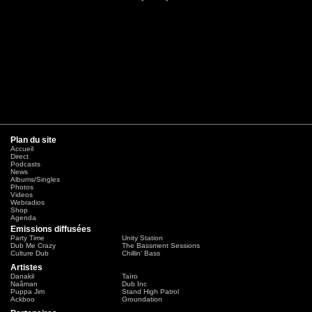
Plan du site
Accueil
Direct
Podcasts
News
Albums/Singles
Photos
Videos
Webradios
Shop
Agenda
Emissions diffusées
Party Time
Unity Station
Dub Me Crazy
The Bassment Sessions
Culture Dub
Chillin' Bass
Artistes
Danakil
Taïro
Naâman
Dub Inc
Puppa Jim
Stand High Patrol
Ackboo
Groundation