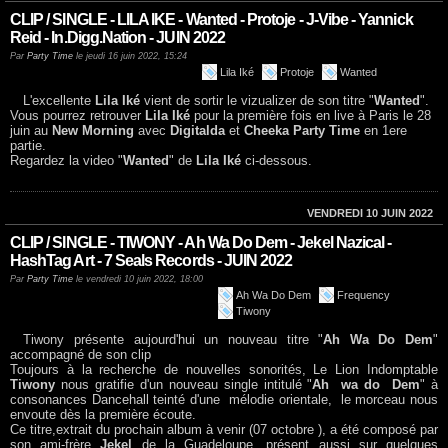
CLIP / SINGLE - LILA IKE - Wanted - Protoje - J-Vibe - Yannick
Reid - In.Digg.Nation - JUIN 2022
Par
Party Time
le jeudi 16 juin 2022, 15:24
Lila Iké
Protoje
Wanted
L'excellente
Lila Iké
vient de sortir le vizualizer de son titre "
Wanted
".
Vous pourrez retrouver
Lila Iké
pour la première fois en live à Paris le 28
juin au
New Morning
avec
Digitalda
et
Cheeka Party Time
en 1ere
partie.
Regardez la video "
Wanted
" de
Lila Iké
ci-dessous.
VENDREDI 10 JUIN 2022
CLIP / SINGLE - TIWONY - Ah Wa Do Dem - Jekel Nazical -
HashTag Art - 7 Seals Records - JUIN 2022
Par
Party Time
le vendredi 10 juin 2022, 18:00
Ah Wa Do Dem
Frequency
Tiwony
Tiwony présente aujourd'hui un nouveau titre "
Ah Wa Do Dem
"
accompagné de son clip
Toujours à la recherche de nouvelles sonorités, Le Lion Indomptable
Tiwony
nous gratifie d'un nouveau single intitulé "
Ah wa do Dem
" à
consonances Dancehall teinté d'une mélodie orientale, le morceau nous
envoute dès la première écoute.
Ce titre,extrait du prochain album à venir (07 octobre ), a été composé par
son ami-frère
Jekel
de la Guadeloupe, présent aussi sur quelques