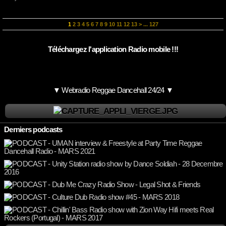
1
2
3
4
5
6
7
8
9
10
11
12
13
>
...
127
Téléchargez l'application Radio mobile !!!
▼ Webradio Reggae Dancehall 24/24 ▼
Derniers podcasts