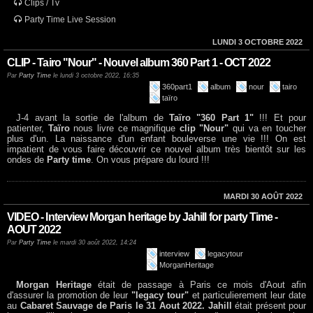
Clips / Tv
Party Time Live Session
LUNDI 3 OCTOBRE 2022
CLIP - Tairo "Nour" - Nouvel album 360 Part 1 - OCT 2022
Par
Party Time
le lundi 3 octobre 2022, 16:35
360part1
album
nour
tairo
taïro
J-4 avant la sortie de l'album de
Taïro "360 Part 1"
!!! Et pour
patienter,
Taïro
nous livre ce magnifique
clip "Nour"
qui va en toucher
plus d'un. La naissance d'un enfant bouleverse une vie !!! On est
impatient de vous faire découvrir ce nouvel album très bientôt sur les
ondes de
Party time
. On vous prépare du lourd !!!
MARDI 30 AOÛT 2022
VIDEO - Interview Morgan heritage by Jahill for party Time -
AOUT 2022
Par
Party Time
le mardi 30 août 2022, 14:24
interview
legacytour
MorganHeritage
Morgan Heritage
était de passage à Paris ce mois d'Aout afin
d'assurer la promotion de leur
"legacy tour"
et particulierement leur date
au
Cabaret Sauvage de Paris le 31 Aout 2022.
Jahill
était présent pour