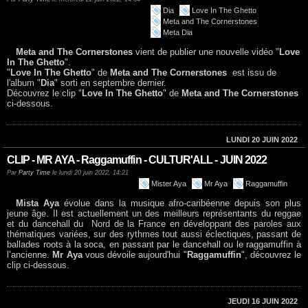
Dia
Love In The Ghetto
Meta and The Cornerstones
Meta Dia
Meta and The Cornerstones
vient de publier une nouvelle vidéo "
Love
In The Ghetto
".
"
Love In The Ghetto
" de
Meta and The Cornerstones
est issu de
l'album "
Dia
" sorti en septembre dernier.
Découvrez le clip "
Love In The Ghetto
" de
Meta and The Cornerstones
ci-dessous.
LUNDI 20 JUIN 2022
CLIP - MR AYA - Raggamuffin - CULTUR'ALL - JUIN 2022
Par
Party Time
le lundi 20 juin 2022, 14:21
Mister Aya
Mr Aya
Raggamuffin
Mista Aya
évolue dans la musique afro-caribéenne depuis son plus
jeune âge. Il est actuellement un des meilleurs représentants du reggae
et du dancehall du Nord de la France en développant des paroles aux
thématiques variées, sur des rythmes tout aussi éclectiques, passant de
ballades roots à la soca, en passant par le dancehall ou le raggamuffin à
l’ancienne.
Mr Aya
vous dévoile aujourd'hui "
Raggamuffin
", découvrez le
clip ci-dessous.
JEUDI 16 JUIN 2022