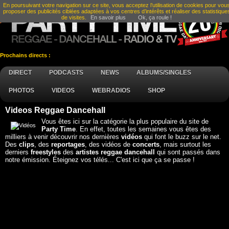
En poursuivant votre navigation sur ce site, vous acceptez l’utilisation de cookies pour vou
proposer des publicités ciblées adaptées à vos centres d’intérêts et réaliser des statistique
de visites.
En savoir plus
Ok, ça roule !
Prochains directs :
DIRECT
PODCASTS
NEWS
ALBUMS/SINGLES
PHOTOS
VIDEOS
WEBRADIOS
SHOP
Videos Reggae Dancehall
Vous êtes ici sur la catégorie la plus populaire du site de
Party Time
. En effet, toutes les semaines vous êtes des
milliers à venir découvrir nos dernières
vidéos
qui font le buzz sur le net.
Des
clips
, des
reportages
, des vidéos de
concerts
, mais surtout les
derniers
freestyles
des
artistes reggae dancehall
qui sont passés dans
notre émission. Éteignez vos télés... C'est ici que ça se passe !