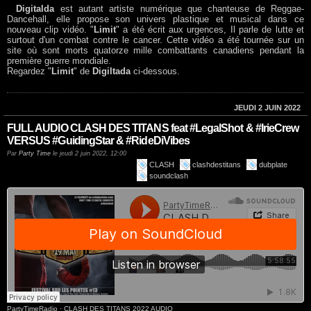
Digitalda
est autant artiste numérique que chanteuse de Reggae-
Dancehall, elle propose son univers plastique et musical dans ce
nouveau clip vidéo. "
Limit
" a été écrit aux urgences, Il parle de lutte et
surtout d'un combat contre le cancer. Cette vidéo a été tournée sur un
site où sont morts quatorze mille combattants canadiens pendant la
première guerre mondiale.
Regardez "
Limit
" de
Digiltada
ci-dessous.
JEUDI 2 JUIN 2022
FULL AUDIO CLASH DES TITANS feat #LegalShot & #IrieCrew
VERSUS #GuidingStar & #RideDiVibes
Par
Party Time
le jeudi 2 juin 2022, 12:00
CLASH
clashdestitans
dubplate
soundclash
PartyTimeRadio
·
CLASH DES TITANS 2022 AUDIO