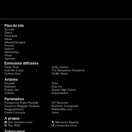
Plan du site
Accueil
Direct
Podcasts
News
Albums/Singles
Photos
Videos
Webradios
Shop
Agenda
Emissions diffusées
Party Time
Unity Station
Dub Me Crazy
The Bassment Sessions
Culture Dub
Chillin' Bass
Artistes
Danakil
Taïro
Naâman
Dub Inc
Puppa Jim
Stand High Patrol
Ackboo
Groundation
Partenaires
Fréquence Paris Plurielle
VP Records
Garance Reggae Festival
Rototom Sunsplash
Reggaefrance
Riddimkilla.com
Cartel Concerts
Liens...
A propos
Qui sommes-nous
Mentions légales
Flux RSS
Contactez-nous
Suivez-nous