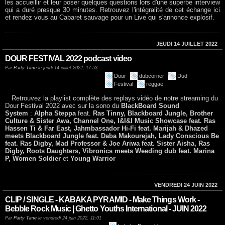
les accueillir et leur poser quelques questions lors d'une superbe interview
qui a duré presque 30 minutes. Retrouvez l'intégralité de cet échange ici
et rendez vous au Cabaret sauvage pour un Live qui s'annonce explosif.
JEUDI 14 JUILLET 2022
DOUR FESTIVAL 2022 podcast video
Par
Party Time
le jeudi 14 juillet 2022, 17:53
Dour
dubcorner
Dud
Festival
reggae
Retrouvez la playlist complète des replays vidéo de notre streaming du
Dour Festival 2022 avec sur la sono du
BlackBoard Sound
System
:
Alpha Steppa
feat.
Ras Tinny, Blackboard Jungle, Brother
Culture & Sister Awa, Channel One, I&I&I Music Showcase feat. Ras
Hassen Ti & Far East, Jahmbassador Hi-Fi feat. Marijah & Dhazed
meets Blackboard Jungle feat. Daba Makourejah, Lady Conscious Be
feat. Ras Digby, Mad Professor & Joe Ariwa feat. Sister Aisha, Ras
Digby, Roots Daughters, Vibronics meets Weeding dub feat. Marina
P, Women Soldier
et
Young Warrior
VENDREDI 24 JUIN 2022
CLIP / SINGLE - KABAKA PYRAMID - Make Things Work -
Bebble Rock Music | Ghetto Youths International - JUIN 2022
Par
Party Time
le vendredi 24 juin 2022, 11:01