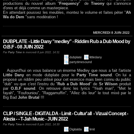
productions du nouvel album "
Frequency
" de
Tiwony
qui s'annonce
d'ores et déjà comme un masterpiece.
En attendant poussez les meubles, montez le volume et faites péter "
Ah
Wa do Dem
"sans modération !
MERCREDI 8 JUIN 2022
DUBPLATE - Little Dany "medley" - Riddim Rub a Dub Mood by
O.B.F - 08 JUIN 2022
Par
Party Time
le mercredi 8 juin 2022, 14:31
dubplate
littledany
partytimesound
Aujourd'hui on vous balance un énorme Medley que nous a fait l'artiste
Little Dany
en mode dubplate pour le
Party Time sound
. On lui a
proposé un riddim peu utilisé pour cet exercice mais bien connu du public
"dub" vu que c'est l'instru du "
Rub a Dub Mood
" de
Sr Wilson
produit
par
O.B.F sound
. On retrouve donc les lyrics "Yeah man", "Met le
fayah", "Foufouniou", "Raggamuffin", "Allez dis leur" le tout mixé par le
Big Bad
John Brutal
!!!
CLIP / SINGLE - DIGITALDA - Limit - Cultur'all - Vizual Concept -
Alezia - - T-Jah Music - JUIN 2022
Par
Party Time
le mercredi 8 juin 2022, 14:30
Digitalda
limit