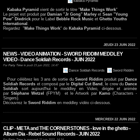
kabaka Pyramid
Kabaka Pyramid
vient de sortir le titre "
Make Things Work
"
Le projet est produit par
Damian "Jr Gong" Marley
et
Sean "Young
Pow" Diedrick
pour le Label
Bebble Rock Music
et
Ghetto Youths
International
.
Regardez "
Make Things Work
" de
Kabaka Pyramid
ci-dessous.
JEUDI 23 JUIN 2022
NEWS - VIDEO ANIMATION - SWORD RIDDIM MEDDLEY
VIDEO - Dance Soldiah Records - JUIN 2022
Par
Party Time
le jeudi 23 juin 2022, 14:47
Dance Soldiah Records
Sword Riddim
Pour célébrez les 3 ans de sortie du
Sword Riddim
produit par
Dance
Soldiah Records
et composé par le
Digital Cut Band
, le crew du
Dance
Soldiah
sort aujourd'hui le meddley en Video, dirigée et animée
par
Stéphane Wetzel
(FPYM) et le Artwork par
Kamo
(Characters -
Singers).
Découvrez le
Sword Riddim
en meddley vidéo ci-dessous.
MERCREDI 22 JUIN 2022
CLIP - META and THE CORNERSTONES - love in the ghetto -
Album Dia - Rebel Sound Records - JUIN 2022
Par
Party Time
le mercredi 22 juin 2022, 14:34