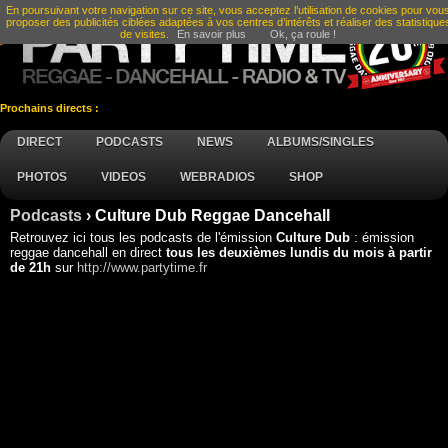
En poursuivant votre navigation sur ce site, vous acceptez l’utilisation de cookies pour vou
proposer des publicités ciblées adaptées à vos centres d’intérêts et réaliser des statistique
de visites.
En savoir plus
Ok, ça roule !
Prochains directs :
DIRECT
PODCASTS
NEWS
ALBUMS/SINGLES
PHOTOS
VIDEOS
WEBRADIOS
SHOP
Podcasts
› Culture Dub Reggae Dancehall
Retrouvez ici tous les podcasts de l'émission
Culture Dub
: émission
reggae dancehall en direct
tous les deuxièmes lundis du mois à partir
de 21h
sur
http://www.partytime.fr