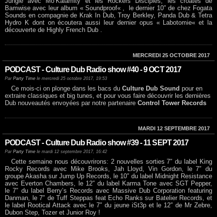
Jungle avec Mo’Kalamity et les Rockers Disciples, les croates de
Bamwise avec leur album « Soundproof« , le dernier 10″ de chez Fogata
Sounds en compagnie de Krak In Dub, Troy Berkley, Panda Dub & Tetra
Hydro K dont on écoutera aussi leur dernier opus « Labotomie« et la
découverte de Highly French Dub .
MERCREDI 25 OCTOBRE 2017
PODCAST - Culture Dub Radio show #40 - 9 OCT 2017
Par
Party Time
le mercredi 25 octobre 2017, 19:53
Ce mois-ci on plonge dans les bacs du
Culture Dub Sound
pour en
extraire classiques et big tunes, et pour vous faire découvrir les dernières
Dub nouveautés envoyées par notre partenaire
Control Tower Records
MARDI 12 SEPTEMBRE 2017
PODCAST - Culture Dub Radio show #39 - 11 SEPT 2017
Par
Party Time
le mardi 12 septembre 2017, 16:42
Cette semaine nous découvrirons: 2 nouvelles sorties 7″ du label King
Rocky Records avec Mike Brooks, Jah Lloyd, Vin Gordon, le 7″ du
groupe Akasha sur Jump Up Records, le 10″ du label Midnight Resistance
avec Everton Chambers, le 12″ du label Karma Tone avec SGT Pepper,
le 7″ du label Berry’s Records avec Massive Dub Corporation featuring
Danman, le 7″ de Tuff Steppas feat Echo Ranks sur Batelier Records, et
le label Rootical Attack avec le 7″ du jeune iSt3p et le 12″ de Mr Zebre,
Dubon Step, Tozer et Junior Roy !