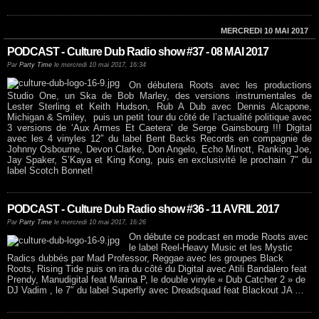
MERCREDI 10 MAI 2017
PODCAST - Culture Dub Radio show #37 - 08 MAI 2017
Par
Party Time
le mercredi 10 mai 2017, 16:34
On débutera Roots avec les productions
Studio One, un Ska de Bob Marley, des versions instrumentales de
Lester Sterling et Keith Hudson, Rub A Dub avec Dennis Alcapone,
Michigan & Smiley, puis un petit tour du côté de l’actualité politique avec
3 versions de ‘Aux Armes Et Caetera‘ de Serge Gainsbourg !!! Digital
avec les 4 vinyles 12″ du label Bent Backs Records en compagnie de
Johnny Osbourne, Devon Clarke, Don Angelo, Echo Minott, Ranking Joe,
Jay Spaker, S’Kaya et King Kong, puis en exclusivité le prochain 7″ du
label Scotch Bonnet!
PODCAST - Culture Dub Radio show #36 - 11 AVRIL 2017
Par
Party Time
le mercredi 10 mai 2017, 16:26
On débute ce podcast en mode Roots avec
le label Reel-Heavy Music et les Mystic
Radics dubbés par Mad Professor, Reggae avec les groupes Black
Roots, Rising Tide puis on ira du côté du Digital avec Atili Bandalero feat
Prendy, Manudigital feat Marina P, le double vinyle « Dub Catcher 2 » de
DJ Vadim , le 7″ du label Superfly avec Dreadsquad feat Blackout JA …