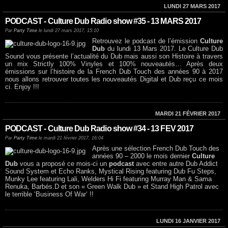
LUNDI 27 MARS 2017
PODCAST - Culture Dub Radio show #35 - 13 MARS 2017
Par
Party Time
le lundi 27 mars 2017, 15:10
Retrouvez le podcast de l’émission
Culture
Dub
du lundi 13 Mars 2017. Le Culture Dub
Sound vous présente l’actualité du Dub mais aussi son Histoire à travers
un mix Strictly 100% Vinyles et 100% nouveautés… Après deux
émissions sur l’histoire de la French Dub Touch des années 90 à 2017
nous allons retrouver toutes les nouveautés Digital et Dub reçu ce mois
ci. Enjoy !!!
MARDI 21 FÉVRIER 2017
PODCAST - Culture Dub Radio show #34 - 13 FEV 2017
Par
Party Time
le mardi 21 février 2017, 16:04
Après une sélection French Dub Touch des
années 90 – 2000 le mois dernier
Culture
Dub
vous a proposé ce mois-ci un
podcast
avec entre autre Dub Addict
Sound System et Echo Ranks, Mystical Rising featuring Dub Fu Steps,
Munky Lee featuring Lali, Welders Hi Fi featuring Murray Man & Sama
Renuka, Barbés.D et son « Green Walk Dub » et Stand High Patrol avec
le terrible ‘Business Of War‘ !!
LUNDI 16 JANVIER 2017