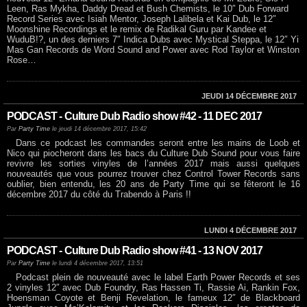
Leen, Ras Mykha, Daddy Dread et Bush Chemists, le 10″ Dub Forward
Record Series avec Isiah Mentor, Joseph Lalibela et Kai Dub, le 12″
Moonshine Recordings et le remix de Radikal Guru par Kandee et
WuduB!?, un des derniers 7″ Indica Dubs avec Mystical Steppa, le 12″ Yi
Mas Gan Records de Word Sound and Power avec Rod Taylor et Winston
Rose…
JEUDI 14 DÉCEMBRE 2017
PODCAST - Culture Dub Radio show #42 - 11 DEC 2017
Par
Party Time
le jeudi 14 décembre 2017, 15:42
Dans ce podcast les commandes seront entre les mains de Loob et
Nico qui piocheront dans les bacs du Culture Dub Sound pour vous faire
revivre les sorties vinyles de l’années 2017 mais aussi quelques
nouveautés que vous pourrez trouver chez Control Tower Records sans
oublier, bien entendu, les 20 ans de Party Time qui se fêteront le 16
décembre 2017 du côté du Trabendo à Paris !!
LUNDI 4 DÉCEMBRE 2017
PODCAST - Culture Dub Radio show #41 - 13 NOV 2017
Par
Party Time
le lundi 4 décembre 2017, 13:51
Podcast plein de nouveauté avec le label Earth Power Records et ses
2 vinyles 12″ avec Dub Foundry, Ras Hassen Ti, Rassie Ai, Rankin Fox,
Hoensman Coyote et Benji Revelation, le fameux 12″ de Blackboard