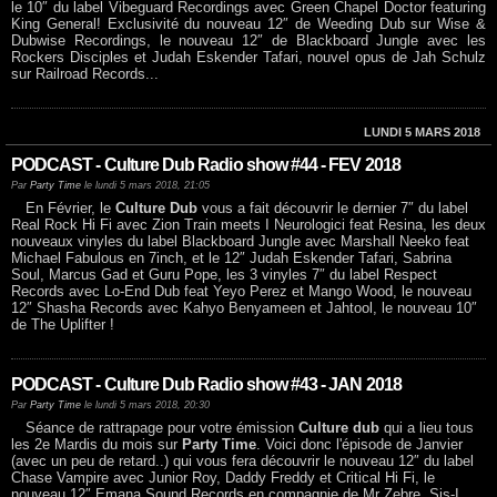
le 10″ du label Vibeguard Recordings avec Green Chapel Doctor featuring
King General! Exclusivité du nouveau 12″ de Weeding Dub sur Wise &
Dubwise Recordings, le nouveau 12″ de Blackboard Jungle avec les
Rockers Disciples et Judah Eskender Tafari, nouvel opus de Jah Schulz
sur Railroad Records...
LUNDI 5 MARS 2018
PODCAST - Culture Dub Radio show #44 - FEV 2018
Par
Party Time
le lundi 5 mars 2018, 21:05
En Février, le
Culture Dub
vous a fait découvrir le dernier 7″ du label
Real Rock Hi Fi avec Zion Train meets I Neurologici feat Resina, les deux
nouveaux vinyles du label Blackboard Jungle avec Marshall Neeko feat
Michael Fabulous en 7inch, et le 12″ Judah Eskender Tafari, Sabrina
Soul, Marcus Gad et Guru Pope, les 3 vinyles 7″ du label Respect
Records avec Lo-End Dub feat Yeyo Perez et Mango Wood, le nouveau
12″ Shasha Records avec Kahyo Benyameen et Jahtool, le nouveau 10″
de The Uplifter !
PODCAST - Culture Dub Radio show #43 - JAN 2018
Par
Party Time
le lundi 5 mars 2018, 20:30
Séance de rattrapage pour votre émission
Culture dub
qui a lieu tous
les 2e Mardis du mois sur
Party Time
. Voici donc l'épisode de Janvier
(avec un peu de retard..) qui vous fera découvrir le nouveau 12″ du label
Chase Vampire avec Junior Roy, Daddy Freddy et Critical Hi Fi, le
nouveau 12″ Emana Sound Records en compagnie de Mr Zebre, Sis-I