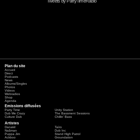
Tweets by PartyTimeRadio
Plan du site
Accueil
Direct
Podcasts
News
Albums/Singles
Photos
Videos
Webradios
Shop
Agenda
Emissions diffusées
Party Time
Unity Station
Dub Me Crazy
The Bassment Sessions
Culture Dub
Chillin' Bass
Artistes
Danakil
Taïro
Naâman
Dub Inc
Puppa Jim
Stand High Patrol
Ackboo
Groundation