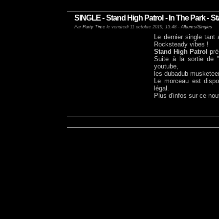
SINGLE - Stand High Patrol - In The Park - 
Par
Party Time
le vendredi 11 octobre 2019, 13:48 -
Albums/Singles
Le dernier single tant
Rocksteady vibes !
Stand High Patrol
pre
Suite à la sortie de 
youtube,
les dubadub musketeerz
Le morceau est dispo
légal.
Plus d'infos sur ce nouv