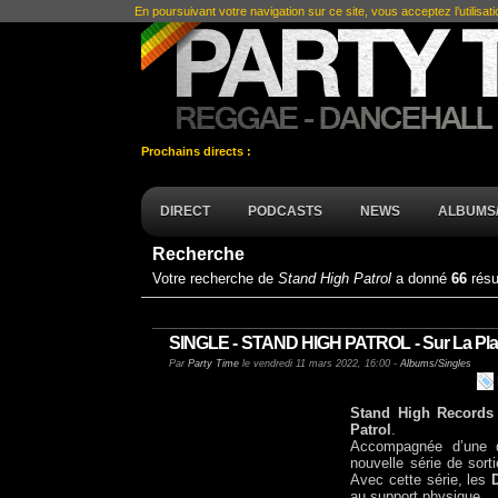
En poursuivant votre navigation sur ce site, vous acceptez l’utilisat
Prochains directs :
DIRECT
PODCASTS
NEWS
ALBUMS/
Recherche
Votre recherche de
Stand High Patrol
a donné
66
résu
SINGLE - STAND HIGH PATROL - Sur La Pla
Par
Party Time
le vendredi 11 mars 2022, 16:00 -
Albums/Singles
Stand High Records
Patrol
.
Accompagnée d’une d
nouvelle série de sorti
Avec cette série, les
au support physique.