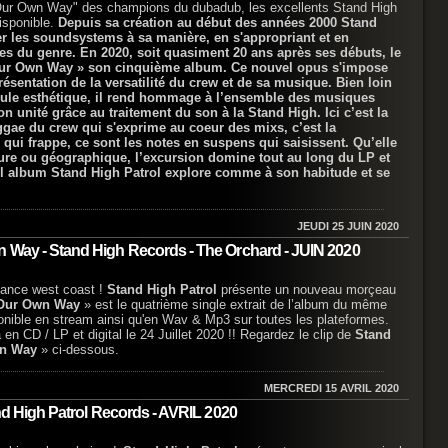
ur Own Way" des champions du dubadub, les excellents Stand High
disponible.
Depuis sa création au début des années 2000 Stand
er les soundsystems à sa manière, en s'appropriant et en
des du genre. En 2020, soit quasiment 20 ans après ses débuts, le
 Our Own Way » son cinquième album. Ce nouvel opus s'impose
sentation de la versatilité du crew et de sa musique. Bien loin
seule esthétique, il rend hommage à l’ensemble des musiques
on unité grâce au traitement du son à la Stand High. Ici c’est la
eggae du crew qui s'exprime au coeur des mixs, c’est la
qui frappe, ce sont les notes en suspens qui saisissent. Qu’elle
eure ou géographique, l’excursion domine tout au long du LP et
el album Stand High Patrol explore comme à son habitude et se
JEUDI 25 JUIN 2020
n Way - Stand High Records - The Orchard - JUIN 2020
iance west coast !
Stand High Patrol
présente un nouveau morçeau
Our Own Way
» est le quatrième single extrait de l’album du même
onible en stream ainsi qu'en Wav & Mp3 sur toutes les plateformes.
 en CD / LP et digital le 24 Juillet 2020 !! Regardez le clip de
Stand
n Way
» ci-dessous.
MERCREDI 15 AVRIL 2020
and High Patrol Records - AVRIL 2020