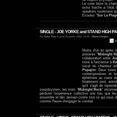
Le crew brise la chai
extra fraiche a l’état
speakers seulement qu
Ecoutez "
Sur La Plag
SINGLE - JOE YORKE and STAND HIGH PATR
Par
Party Time
le jeudi 20 janvier 2022, 14:49 -
Albums/Singles
J
Moins d'un an après la
présente "
Midnight R
collaboration entre
Jo
mixé à l'ancienne à
Ke
vocal du chanteur an
Pupajim
. Deux tunes 
contemporaines et les
éphémère au coeur
finalement seul, animé
qu'il s'agit de reprend
soundsystem, les mots "
Midnight Rock
" résonne
perdurer l'expérience collective une fois que le
ensemble et dès demain contre tout ce qui nous di
comme l'heure d'engager le combat.