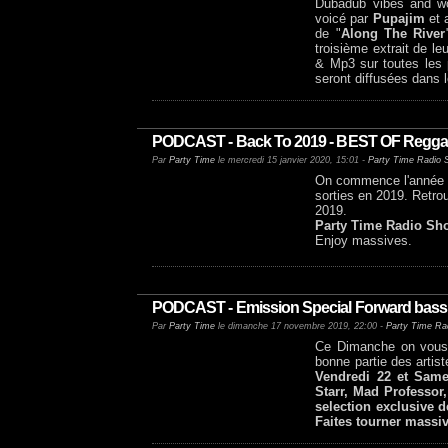
Dubadub vibes and wo
voicé par
Pupajim
et 
de "
Along The River
troisième extrait de l
& Mp3 sur toutes les p
seront diffusées dans l
PODCAST - Back To 2019 - BEST OF Reggae 
Par
Party Time
le mercredi 15 janvier 2020, 15:01 -
Party Time Radio 
On commence l'année a
sorties en 2019. Retro
2019.
Party Time Radio Sh
Enjoy massives.
PODCAST - Emission Special Forward bass C
Par
Party Time
le dimanche 17 novembre 2019, 22:00 -
Party Time Ra
Ce Dimanche on vous
bonne partie des artis
Vendredi 22 et Samed
Starr, Mad Professor
selection exclusive d
Faites tourner massiv