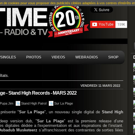
ion de cookies pour vous proposer des publicités ciblées adaptées à vos centres d’intérêts et r
SINGLES
PHOTOS
VIDEOS
WEBRADIOS
SHOP
ltats.
VENDREDI 11 MARS 2022
ge - Stand High Records - MARS 2022
Pupa Jim
Stand High Patrol
Sur La Plage
présente "
Sur La Plage
", un nouveau single digital de
Stand High
eep version dub, "
Sur La Plage
" est la premiere release d’une
es digitales dédiée a l'experimentation et aux inspirations de l’instant.
Dubadub Musketeerz
s’affranchissent des contraintes de sorties liées