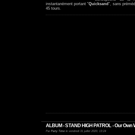
instantanément portant "
Quicksand
", sans préméd
45 tours.
ALBUM - STAND HIGH PATROL - Our Own Way 
Par
Party Time
le vendredi 31 juillet 2020, 13:24