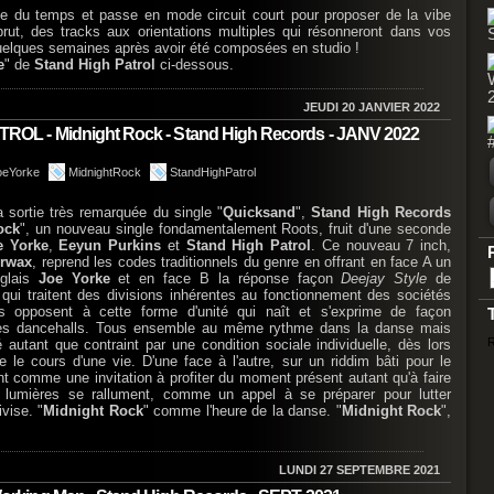
ne du temps et passe en mode circuit court pour proposer de la vibe
 brut, des tracks aux orientations multiples qui résonneront dans vos
elques semaines après avoir été composées en studio !
e
" de
Stand High Patrol
ci-dessous.
JEUDI 20 JANVIER 2022
OL - Midnight Rock - Stand High Records - JANV 2022
oeYorke
MidnightRock
StandHighPatrol
 sortie très remarquée du single "
Quicksand
",
Stand High Records
ock
", un nouveau single fondamentalement Roots, fruit d'une seconde
e Yorke
,
Eeyun Purkins
et
Stand High Patrol
. Ce nouveau 7 inch,
rwax
, reprend les codes traditionnels du genre en offrant en face A un
glais
Joe Yorke
et en face B la réponse façon
Deejay Style
de
qui traitent des divisions inhérentes au fonctionnement des sociétés
 opposent à cette forme d'unité qui naît et s'exprime de façon
 des dancehalls. Tous ensemble au même rythme dans la danse mais
R
 autant que contraint par une condition sociale individuelle, dès lors
re le cours d'une vie. D'une face à l'autre, sur un riddim bâti pour le
nt comme une invitation à profiter du moment présent autant qu'à faire
s lumières se rallument, comme un appel à se préparer pour lutter
vise. "
Midnight Rock
" comme l'heure de la danse. "
Midnight Rock
",
LUNDI 27 SEPTEMBRE 2021