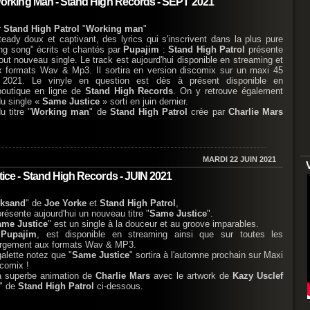
rking Man - Stand High Records - SEPT 2021
r
Stand High Patrol
"
Working man
"
eady doux et captivant, des lyrics qui s'inscrivent dans la plus pure
ing song" écrits et chantés par
Pupajim
:
Stand High Patrol
présente
tout nouveau single. Le track est aujourd'hui disponible en streaming et
ux formats Wav & Mp3. Il sortira en version discomix sur un maxi 45
2021. Le vinyle en question est dès à présent disponible en
boutique en ligne de
Stand High Records
. On y retrouve également
du single «
Same Justice
» sorti en juin dernier.
 titre "
Working man
" de
Stand High Patrol
crée par
Charlie Mars
MARDI 22 JUIN 2021
e - Stand High Records - JUIN 2021
cksand
" de
Joe Yorke
et
Stand High Patrol
,
présente aujourd'hui un nouveau titre "
Same Justice
".
ame Justice
" est un single à la douceur et au groove imparables.
r
Pupajim
, est disponible en streaming ainsi que sur toutes les
chargement aux formats Wav & MP3.
galette notez que "
Same Justice
" sortira à l'automne prochain sur Maxi
scomix !
a superbe animation de
Charlie Mars
avec le artwork de
Kazy Usclef
" de
Stand High Patrol
ci-dessous.