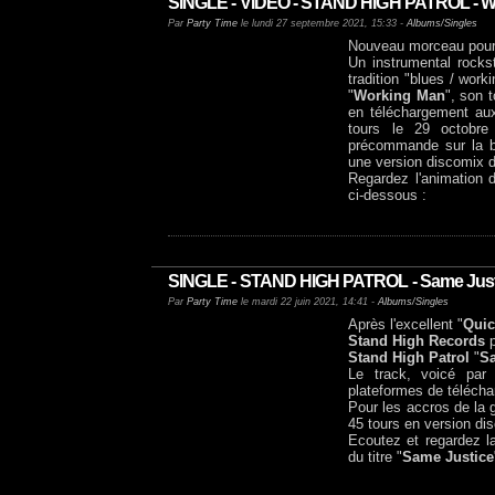
SINGLE - VIDEO - STAND HIGH PATROL - Wo
Par
Party Time
le lundi 27 septembre 2021, 15:33 -
Albums/Singles
Nouveau morceau pou
Un instrumental rockst
tradition "blues / work
"
Working Man
", son 
en téléchargement a
tours le 29 octobre 
précommande sur la 
une version discomix 
Regardez l'animation du
ci-dessous :
SINGLE - STAND HIGH PATROL - Same Justic
Par
Party Time
le mardi 22 juin 2021, 14:41 -
Albums/Singles
Après l'excellent "
Qui
Stand High Records
Stand High Patrol
"
S
Le track, voicé pa
plateformes de télé
Pour les accros de la 
45 tours en version di
Ecoutez et regardez l
du titre "
Same Justice