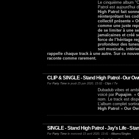
Le cinquième album "O
Patrol est aujourd'hui 
High Patrol fait sonn
réinterprétant les co
collectif présente «
comme une juste repré
de se limiter à une 
jamaïcaines et créé s
force de l’héritage r
profondeur des tunes 
soit musicale, intéri
rappelle chaque track à une autre. Sur ce nouv
raconte comme rarement.
CLIP & SINGLE - Stand High Patrol - Our Ow
Par
Party Time
le jeudi 25 juin 2020, 15:02 -
Clips / Tv
Dubadub vibes et amb
voicé par
Pupajim
. «
nom. Le track est disp
L’album complet sortira
High Patrol
«
Our Ow
SINGLE - Stand High Patrol - Jay's Life - St
Par
Party Time
le mercredi 15 avril 2020, 13:41 -
Albums/Singles