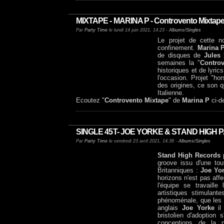
MIXTAPE - MARINA P - Controvento Mixtape -
Par
Party Time
le lundi 14 juin 2021, 14:23 -
Albums/Singles
Le projet de cette n
confinement.
Marina 
de disques de
Jules
semaines la "
Controv
historiques et de lyric
l'occasion. Projet "h
des origines, ce son q
Italienne.
Ecoutez "
Controvento Mixtape
" de
Marina P
ci-d
SINGLE 45T- JOE YORKE & STAND HIGH PAT
Par
Party Time
le vendredi 23 avril 2021, 14:38 -
Albums/Singles
Stand High Records
p
groove issu d'une tou
Britanniques :
Joe Yo
horizons n'est pas affe
l'équipe se travaille
artistiques stimulan
phénoménale, que les
anglais
Joe Yorke
il
bristolien d'adoption 
conceptions de la m