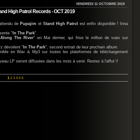
VENDREDI 11 OCTOBRE 2019
Stand High Patrol Records - OCT 2019
 attendu de
Pupajim
et
Stand High Patrol
est enfin disponible ! Inna
́sente "
In The Park
".
"
Along The River
" en Mai dernier, qui frise le million de vues sur
 dévoilent "
In The Park
", second extrait de leur prochain album.
nible en Wav & Mp3 sur toutes les plateformes de téléchargement
eau LP seront diffusées dans les mois à venir. Restez à l'affut !!
1
2
3
4
5
6