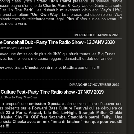
rking class lyrics !
Stand High Patrol
présente un nouveau single
accompagné d’un clip de
Charlie Mars
& Kazy Usclef. Suite à la sortie
" et "
In The Park
", les dubadub musketeerz dévoilent "
Jay’s Life
",
eur prochain album "
Our Own Way
". Le morceau est disponible en Wav
lateformes de téléchargement légal. Plus d'infos sur ce nouveau LP
es mois à venir.
MERCREDI 15 JANVIER 2020
Dancehall Dub - Party Time Radio Show - 12 JANV 2020
Show by Party Time Crew
vec une émission de plus de 3h30 qui réunit toutes les Big Tunes
uvez les meilleurs morceaux reggae , dancehall et dub de l'année
ow
avec Sista
Cheeka
pon di mix et
Matthia
pon di mic !!!
DIMANCHE 17 NOVEMBRE 2019
ulture Fest - Party Time Radio show - 17 NOV 2019
dio Show by Party Time Crew
 a proposé une
émission Spéciale
afin de vous faire découvrir une
tes présents sur le
Forward Bass Culture Festival
qui se déroulera ce
i 23 à Paris. Aswad, Lila Iké, LivHigh, Stranjah Miller, Chukki
, Kanka, Shy FX, OBF feat Nazamba, Standhigh patrol, Telly... Une
e sista Cheeka avec un mix "inna di kitchen" rien que pour vous!!!
es !!!