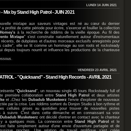
LUNDI 14 JUIN 2021
 Mix by Stand High Patrol - JUIN 2021
ouvelle mixtape aux saveurs vintages est né au cœur du dernier
P
a profité de cette période pour écrire, s'exercer et fouiller la collection
 Homey's
à la recherche de riddims de la vieille époque. Au fil des
ento Mixtape
" s'est construite naturellement autour d'instrumentaux
s récents, de dubplates et d'autres morceaux exclusifs enregistrés pour
ors cadre", elle se lit comme un hommage au son roots et rocksteady
ui depuis toujours nourrit et influence les productions de la chanteuse
essous.
VENDREDI 23 AVRIL 2021
ROL - "Quicksand" - Stand High Records - AVRIL 2021
résente "
Quicksand
", un nouveau single 45 tours Rocksteady full of
te première collaboration entre
Stand High Patrol
et deux artistes
rke
et
.
Chez les
Dubadub Musketeerz
l'envie d'explorer de nouveaux
ctée par la crise. Les riddims sortent du Donjon Studio à bon rythme et
 les cellules grises au quotidien pour trouver de nouvelles pistes
tes à suivre. C'est dans cette démarche et en connaissant sa voix
Dubadub Musketeerz
ont décidé d'entrer en contact avec le chanteur
 y a quelques mois. La connexion entre
Stand High Patrol
et le
s'est faite simplement autour d'une envie d'ouverture partagée et de
usique proches. Une relation de travail prolifique s'est créée