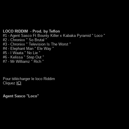
LOCO RIDDIM - Prod. by Teflon
#1 - Agent Sasco Ft Bounty Killer x Kabaka Pyramid " Loco "
#2 - Chronixx " So Brutal "
#3 - Chronixx " Television Is The Worst "
#4 - Elephant Man " Ele Way "
#5 - I Waata " No Lie "
#6 - Kelissa " Step Out "
#7 - Mr Williamz " Rich "
Pour télécharger le loco Riddim
Cliquez
ICI
Agent Sasco "Loco"