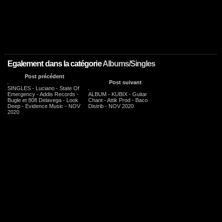
Egalement dans la catégorie
Albums/Singles
Post précédent
Post suivant
SINGLES - Luciano - State Of
Emergency - Addis Records -
ALBUM - KUBIX - Guitar
Bugle et 808 Delavega - Look
Chant - Attik Prod - Baco
Deep - Evidence Music - NOV
Distrib - NOV 2020
2020