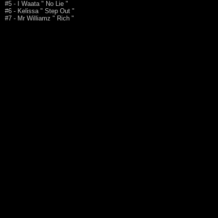
#5 - I Waata " No Lie "
#6 - Kelissa " Step Out "
#7 - Mr Williamz " Rich "