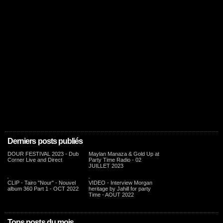
Derniers posts publiés
DOUR FESTIVAL 2023 - Dub
Maylan Manaza & Gold Up at
Corner Live and Direct
Party Time Radio - 02
JUILLET 2023
CLIP - Tairo "Nour" - Nouvel
VIDEO - Interview Morgan
album 360 Part 1 - OCT 2022
heritage by Jahill for party
Time - AOUT 2022
Tops posts du mois