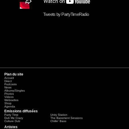
Tweets by PartyTimeRadio
Plan du site
Accueil
Direct
Podcasts
News
Albums/Singles
Photos
Videos
Webradios
Shop
Agenda
Emissions diffusées
Party Time
Unity Station
Dub Me Crazy
The Bassment Sessions
Culture Dub
Chillin' Bass
Artistes