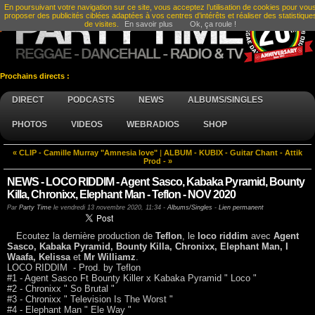
En poursuivant votre navigation sur ce site, vous acceptez l’utilisation de cookies pour vou
proposer des publicités ciblées adaptées à vos centres d’intérêts et réaliser des statistique
de visites.
En savoir plus
Ok, ça roule !
Prochains directs :
DIRECT
PODCASTS
NEWS
ALBUMS/SINGLES
PHOTOS
VIDEOS
WEBRADIOS
SHOP
« CLIP - Camille Murray "Amnesia love"
|
ALBUM - KUBIX - Guitar Chant - Attik
Prod - »
NEWS - LOCO RIDDIM - Agent Sasco, Kabaka Pyramid, Bounty
Killa, Chronixx, Elephant Man - Teflon - NOV 2020
Par
Party Time
le
vendredi 13 novembre 2020, 11:34
-
Albums/Singles
-
Lien permanent
Ecoutez la dernière production de
Teflon
, le
loco riddim
avec
Agent
Sasco, Kabaka Pyramid, Bounty Killa, Chronixx, Elephant Man, I
Waafa, Kelissa
et
Mr Williamz
.
LOCO RIDDIM - Prod. by Teflon
#1 - Agent Sasco Ft Bounty Killer x Kabaka Pyramid " Loco "
#2 - Chronixx " So Brutal "
#3 - Chronixx " Television Is The Worst "
#4 - Elephant Man " Ele Way "