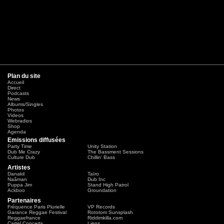
Plan du site
Accueil
Direct
Podcasts
News
Albums/Singles
Photos
Videos
Webradios
Shop
Agenda
Emissions diffusées
Party Time
Unity Station
Dub Me Crazy
The Bassment Sessions
Culture Dub
Chillin' Bass
Artistes
Danakil
Taïro
Naâman
Dub Inc
Puppa Jim
Stand High Patrol
Ackboo
Groundation
Partenaires
Fréquence Paris Plurielle
VP Records
Garance Reggae Festival
Rototom Sunsplash
Reggaefrance
Riddimkilla.com
Cartel Concerts
Liens...