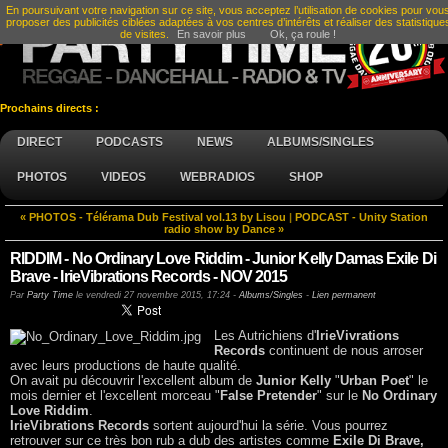
En poursuivant votre navigation sur ce site, vous acceptez l’utilisation de cookies pour vou
proposer des publicités ciblées adaptées à vos centres d’intérêts et réaliser des statistique
de visites.
En savoir plus
Ok, ça roule !
Prochains directs :
DIRECT
PODCASTS
NEWS
ALBUMS/SINGLES
PHOTOS
VIDEOS
WEBRADIOS
SHOP
« PHOTOS - Télérama Dub Festival vol.13 by Lisou
|
PODCAST - Unity Station
radio show by Dance »
RIDDIM - No Ordinary Love Riddim - Junior Kelly Damas Exile Di
Brave - IrieVibrations Records - NOV 2015
Par
Party Time
le
vendredi 27 novembre 2015, 17:24
-
Albums/Singles
-
Lien permanent
Les Autrichiens d'
IrieVivrations
Records
continuent de nous arroser
avec leurs productions de haute qualité.
On avait pu découvrir l'excellent album de
Junior Kelly
"
Urban Poet
" le
mois dernier et l'excellent morceau "
False Pretender
" sur le
No
Ordinary
Love Riddim
.
IrieVibrations Records
sortent aujourd'hui la série. Vous pourrez
retrouver sur ce très bon rub a dub des artistes comme
Exile Di Brave,