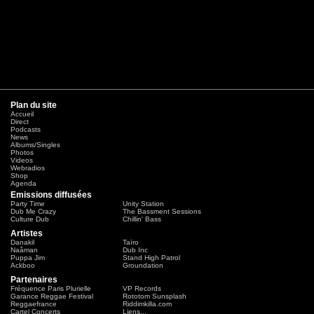
Plan du site
Accueil
Direct
Podcasts
News
Albums/Singles
Photos
Videos
Webradios
Shop
Agenda
Emissions diffusées
Party Time
Unity Station
Dub Me Crazy
The Bassment Sessions
Culture Dub
Chillin' Bass
Artistes
Danakil
Taïro
Naâman
Dub Inc
Puppa Jim
Stand High Patrol
Ackboo
Groundation
Partenaires
Fréquence Paris Plurielle
VP Records
Garance Reggae Festival
Rototom Sunsplash
Reggaefrance
Riddimkilla.com
Cartel Concerts
Liens...