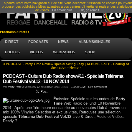
En poursuivant votre navigation sur ce site, vous acceptez l’utilisation de cookies pour vou
proposer des publicités ciblées adaptées à vos centres d’intérêts et réaliser des statistique
de visites.
En savoir plus
Ok, ça roule !
Prochains directs :
DIRECT
PODCASTS
NEWS
ALBUMS/SINGLES
PHOTOS
VIDEOS
WEBRADIOS
SHOP
« PODCAST - Party Time Review special Swing Easy
|
ALBUM - Cali P - Healing of
the nation - Hemp »
PODCAST - Culture Dub Radio show #11 - Spéciale Télérama
Dub Festival Vol.12 - 10 NOV 2014
Par
Party Time
le
mercredi 12 novembre 2014, 17:43
-
Culture Dub
-
Lien permanent
Émission Spéciale sur les ondes de
Party
Time
Web Radio ce lundi 10 Novembre
2014 ! Après une 1ère heure consacrée au nouveautés Dub à travers un
mix 100% Vinyles Sélection et exclusivités, Retrouvez une sélection
spéciale
Télérama Dub Festival Vol.12
Live & Direct, Audio et Vidéo…
Ready ?