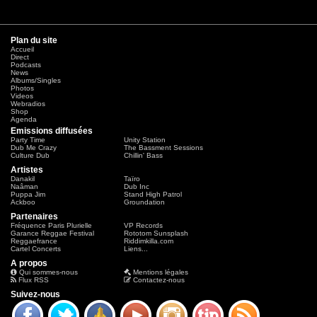
Plan du site
Accueil
Direct
Podcasts
News
Albums/Singles
Photos
Videos
Webradios
Shop
Agenda
Emissions diffusées
Party Time
Unity Station
Dub Me Crazy
The Bassment Sessions
Culture Dub
Chillin' Bass
Artistes
Danakil
Taïro
Naâman
Dub Inc
Puppa Jim
Stand High Patrol
Ackboo
Groundation
Partenaires
Fréquence Paris Plurielle
VP Records
Garance Reggae Festival
Rototom Sunsplash
Reggaefrance
Riddimkilla.com
Cartel Concerts
Liens...
A propos
Qui sommes-nous
Mentions légales
Flux RSS
Contactez-nous
Suivez-nous