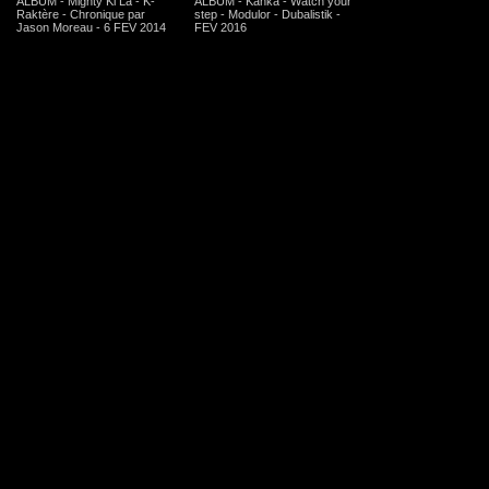
ALBUM - Mighty Ki La - K-
ALBUM - Kanka - Watch your
Raktère - Chronique par
step - Modulor - Dubalistik -
Jason Moreau - 6 FEV 2014
FEV 2016