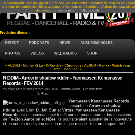
En poursuivant votre navigation sur ce site, vous acceptez l’utilisation de cookies pour vou
proposer des publicités ciblées adaptées à vos centres d’intérêts et réaliser des statistique
de visites.
En savoir plus
Ok, ça roule !
Prochains directs :
DIRECT
PODCASTS
NEWS
ALBUMS/SINGLES
PHOTOS
VIDEOS
WEBRADIOS
SHOP
« ALBUM - Mighty Ki La - K-Raktère - Chronique
|
ALBUM - Kanka - Watch your
step - Modulor - »
RIDDIM - Arrow in shadow riddim - Yanmassen Kenamasse
Records - FEV 2014
Par
Party Time
le
jeudi 6 février 2014, 16:57
-
Albums/Singles
-
Lien permanent
Yanmassen Kenamasse Records
présente le
Arrow in shadow
riddim
avec
Lion D
,
Jah Sun
et
Virtus
.
Yanmassen Kenamasse
Records
est un nouveau label fondé par les producteurs et les musiciens
de
Fu-Zion Amorion
et
NZee
, ils souhaiteraient apporter de la nouveauté
et un certain renouveau dans la musique reggae. Tout un programme !