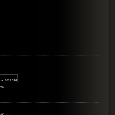
-
 Mai
 at