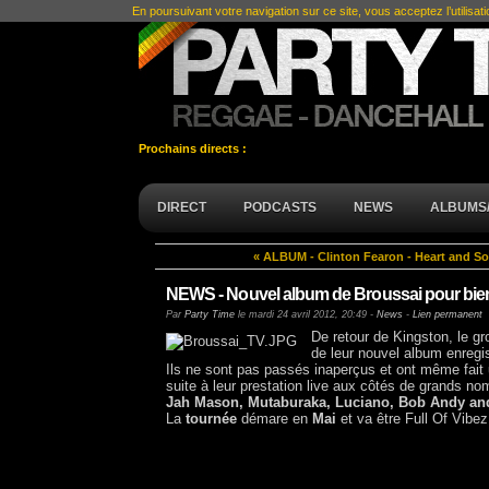
En poursuivant votre navigation sur ce site, vous acceptez l’utilisat
Prochains directs :
DIRECT
PODCASTS
NEWS
ALBUMS/
« ALBUM - Clinton Fearon - Heart and So
NEWS - Nouvel album de Broussai pour bie
Par
Party Time
le
mardi 24 avril 2012, 20:49
-
News
-
Lien permanent
De retour de Kingston, le g
de leur nouvel album enreg
Ils ne sont pas passés inaperçus et ont même fait 
suite à leur prestation live aux côtés de grands no
Jah Mason, Mutaburaka, Luciano, Bob Andy and
La
tournée
démare en
Mai
et va être Full Of Vibez