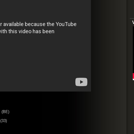
 (BE)
(33)