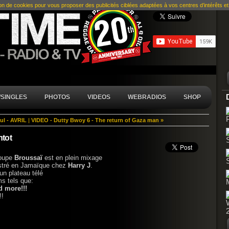
ion de cookies pour vous proposer des publicités ciblées adaptées à vos centres d’intérêts et r
SINGLES
PHOTOS
VIDEOS
WEBRADIOS
SHOP
ul - AVRIL
|
VIDEO - Dutty Bwoy 6 - The return of Gaza man »
ntot
roupe
Broussaï
est en plein mixage
istré en Jamaïque chez
Harry J
.
un plateau télé
ms tels que:
 more!!!
!!