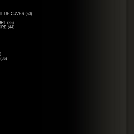
ENT DE CUVES (50)
URT (25)
DRE (44)
)
(36)