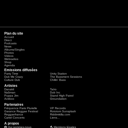
Plan du site
Accueil
Direct
Podcasts
News
Albums/Singles
Photos
Videos
Webradios
Shop
Agenda
Emissions diffusées
Party Time
Unity Station
Dub Me Crazy
The Bassment Sessions
Culture Dub
Chillin' Bass
Artistes
Danakil
Taïro
Naâman
Dub Inc
Puppa Jim
Stand High Patrol
Ackboo
Groundation
Partenaires
Fréquence Paris Plurielle
VP Records
Garance Reggae Festival
Rototom Sunsplash
Reggaefrance
Riddimkilla.com
Cartel Concerts
Liens...
A propos
Qui sommes-nous
Mentions légales