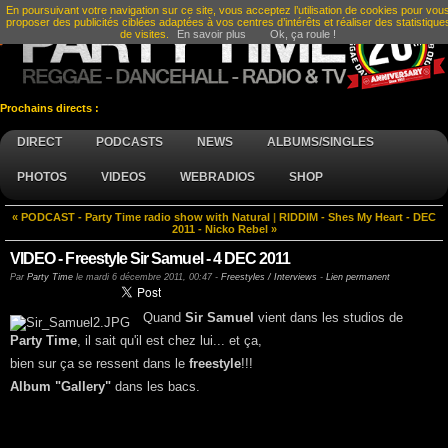
En poursuivant votre navigation sur ce site, vous acceptez l’utilisation de cookies pour vou
proposer des publicités ciblées adaptées à vos centres d’intérêts et réaliser des statistique
de visites.
En savoir plus
Ok, ça roule !
Prochains directs :
DIRECT
PODCASTS
NEWS
ALBUMS/SINGLES
PHOTOS
VIDEOS
WEBRADIOS
SHOP
« PODCAST - Party Time radio show with Natural
|
RIDDIM - Shes My Heart - DEC
2011 - Nicko Rebel »
VIDEO - Freestyle Sir Samuel - 4 DEC 2011
Par
Party Time
le
mardi 6 décembre 2011, 00:47
-
Freestyles / Interviews
-
Lien permanent
Quand
Sir Samuel
vient dans les studios de
Party Time
, il sait qu'il est chez lui... et ça,
bien sur ça se ressent dans le
freestyle
!!!
Album "Gallery"
dans les bacs.