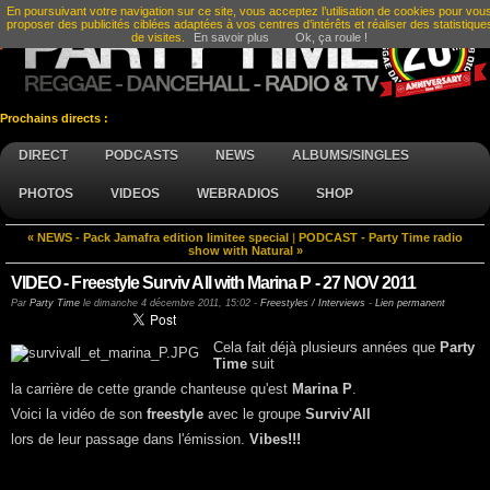
En poursuivant votre navigation sur ce site, vous acceptez l’utilisation de cookies pour vou
proposer des publicités ciblées adaptées à vos centres d’intérêts et réaliser des statistique
de visites.
En savoir plus
Ok, ça roule !
Prochains directs :
DIRECT
PODCASTS
NEWS
ALBUMS/SINGLES
PHOTOS
VIDEOS
WEBRADIOS
SHOP
« NEWS - Pack Jamafra edition limitee special
|
PODCAST - Party Time radio
show with Natural »
VIDEO - Freestyle Surviv All with Marina P - 27 NOV 2011
Par
Party Time
le
dimanche 4 décembre 2011, 15:02
-
Freestyles / Interviews
-
Lien permanent
Cela fait déjà plusieurs années que
Party
Time
suit
la carrière de cette grande chanteuse qu'est
Marina P
.
Voici la vidéo de son
freestyle
avec le groupe
Surviv'All
lors de leur passage dans l'émission.
Vibes!!!