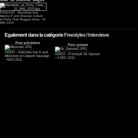
PODCAST - Blundetto feat
Marina P and Shaman Culture
at Party Time Reggae show - 31
MAI 2015
Egalement dans la catégorie
Freestyles / Interviews
Post précédent
Post suivant
VIDEO - Interview Dar K and
VIDEO - Freestyle Sir Samuel
Alborosie at Cabaret Sauvage
- 4 DEC 2011
- NOV 2011