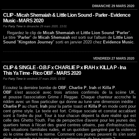
DIMANCHE 29 MARS 2020
CLIP - Micah Shemaiah & Little Lion Sound - Parler - Evidence
Music - MARS 2020
Par
Party Time
le dimanche 29 mars 2020, 13:01
Regardez le clip de
Micah Shemaiah
et
Little Lion Sound
"
Parler
".
Le titre "
Parler
" de
Micah Shemaiah
est sorti sur l'album de
Little Lion
Sound
"
Kingston Journey
" sorti en janvier 2020 chez
Evidence Music
.
VENDREDI 27 MARS 2020
CLIP & SINGLE - O.B.F x CHARLIE P x IRAH x KILLA P - Ina
This Ya Time - Rico OBF - MARS 2020
Par
Party Time
le vendredi 27 mars 2020, 13:52
Ecoutez la dernière bombe de
OBF
,
Charlie P
,
Irah
et
Killa P
.
OBF
s'est associé avec trois artistes confirmés de la scène UK,
et pousse l'association Grime / Reggae. Chaque chanteur accroche le
riddim avec un flow particulier qui donne au tune une dimension inédite :
Charlie P
au chant,
Irah
pour la partie toast et
Killa P
en mode cent pour
cent grime style. Le texte est fort. Critique sociale et constat accablant
sont à l'ordre du jour. Tour à tour chacun dépeint la dure réalité qui est
celle des Ghetto Youth. Pas de perspective d'avenir pour les jeunes des
quartiers tenus à l'écart des grand centres urbains, pas d'infrastructures,
des situations familiales rudes, et un quotidien gangréné par la violence
où le crime devient la norme. Comment ces jeunes peuvent ils s'en sortir
dans un monde qui tourne sans se préoccuper de leur avenir ?