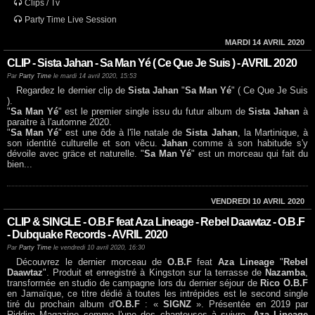
Clips / Tv
Party Time Live Session
MARDI 14 AVRIL 2020
CLIP - Sista Jahan - Sa Man Yé ( Ce Que Je Suis ) - AVRIL 2020
Par
Party Time
le mardi 14 avril 2020, 15:53
Regardez le dernier clip de
Sista Jahan
"
Sa Man Yé
" ( Ce Que Je Suis
).
"
Sa Man Yé
" est le premier single issu du futur album de
Sista Jahan
à
paraitre à l'automne 2020.
"
Sa Man Yé
" est une ôde à l'île natale de
Sista Jahan
, la Martinique, à
son identité culturelle et son vêcu.
Jahan
comme à son habitude s'y
dévoile avec gräce et naturelle. "
Sa Man Yé
" est un morceau qui fait du
bien...
VENDREDI 10 AVRIL 2020
CLIP & SINGLE - O.B.F feat Aza Lineage - Rebel Daawtaz - O.B.F
- Dubquake Records - AVRIL 2020
Par
Party Time
le vendredi 10 avril 2020, 16:30
Découvrez le dernier morceau de
O.B.F
feat
Aza Lineage
"
Rebel
Daawtaz
". Produit et enregistré à Kingston sur la terrasse de
Nazamba
,
transformée en studio de campagne lors du dernier séjour de
Rico O.B.F
en Jamaïque, ce titre dédié à toutes les intrépides est le second single
tiré du prochain album d'
O.B.F
: «
SIGNZ
». Présentée en 2019 par
Riddim Magazine comme l'une des chanteuses à suivre,
Aza Lineage