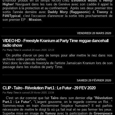
d’humour produit en un temps record chez
Evidence Music
&
Hemp
Higher
! Naviguant dans les rues de Genève avec son caddie il appel la
population à la protection et au confinement. Après ses deux premier titre
sortis l'année dernière avec
Daddy Mory
(
Raggasonic
) &
Tiwony
&
FéféTypical
, c'est l'occasion d'annoncer la sortie très prochainement de
son premier EP :
Mission
.
VENDREDI 20 MARS 2020
VIDEO HD - Freestyle Kranium at Party Time reggae dancehall
radio show
Par
Party Time
le vendredi 20 mars 2020, 12:13
On profite d'avoir un peu de temps pour aller mettre le nez dans nos
archives vidéo jamais sorties.
Voici donc la video du freestyle de l'artiste Jamaïcain Kranium lors de son
passage dans les studios de party Time.
SAMEDI 29 FÉVRIER 2020
CLIP - Taïro - Révolution Part.1 : Le Futur - 29 FEV 2020
Par
Party Time
le samedi 29 février 2020, 13:54
C'est un dur constat que fait
Taïro
dans son dernier
clip "Révolution
Part.1 : Le Futur".
"L'argent gouverne, on le regarde comme un Roi..."
Sommes-nous en train d'exterminer l'espèce humaine? Il est parfois
nécessaire de mettre le doigt là où ça fait mal et ne pas fermer les yeux.
Superbe mise en image de
Yamoy
avec la participation de
Greenpeace