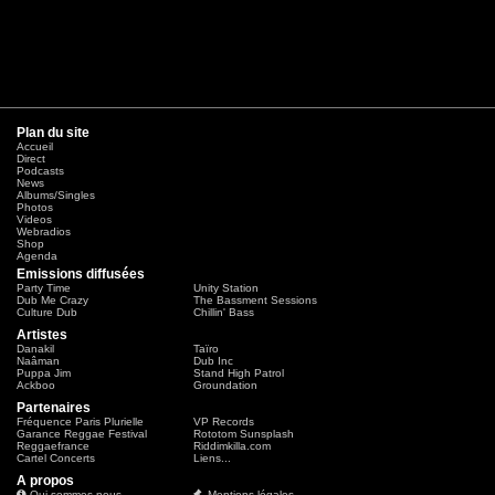
Plan du site
Accueil
Direct
Podcasts
News
Albums/Singles
Photos
Videos
Webradios
Shop
Agenda
Emissions diffusées
Party Time
Unity Station
Dub Me Crazy
The Bassment Sessions
Culture Dub
Chillin' Bass
Artistes
Danakil
Taïro
Naâman
Dub Inc
Puppa Jim
Stand High Patrol
Ackboo
Groundation
Partenaires
Fréquence Paris Plurielle
VP Records
Garance Reggae Festival
Rototom Sunsplash
Reggaefrance
Riddimkilla.com
Cartel Concerts
Liens...
A propos
Qui sommes-nous
Mentions légales