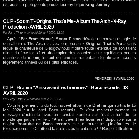
est aussi la protégée du producteur mythique
King Jammy
.
CLIP - Soom T - Original That's Me - Album The Arch - X-Ray
Production - AVRIL 2020
Par
Party Time
le vendredi 10 avril 2020, 12:59
Après "
Far From Home
",
Soom T
nous dévoile un nouveau single de
son album «
The Arch
» avec le morceau «
Original That’s Me
» dans
lequel la chanteuse de Glasgow nous montre toute l’étendue de son talent
allant du flow incisif et ultra rapide des couplets au magnifiques parties
chantées du refrain, le tout sur une instrumentale digitale aux accents
légèrement années 80 des plus efficaces.
VENDREDI 3 AVRIL 2020
CLIP - Brahim "Ainsi vivent les hommes" - Baco records - 03
AVRIL 2020
Par
Party Time
le vendredi 3 avril 2020, 17:30
Voici le premier clip du tout
nouvel album de Brahim
qui sortira le 15
Mai 2020 sur le label
Baco records
. Et c'est malheureusement un
message d'actualité avec un constat sombre sur l'état actuel de ce
monde qui part en vrille...
"Ainsi vivent les hommes"
disponible sur la
chaîne
Youtube de Baco records
et sur toutes les plateformes de
telechargement. On attend la suite avec impatience !!! Respect
Brahim
.