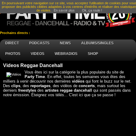
En poursuivant votre navigation sur ce site, vous acceptez l’utilisation de cookies pour vou
proposer des publicités ciblées adaptées à vos centres d’intérêts et réaliser des statistique
de visites.
En savoir plus
Ok, ça roule !
Prochains directs :
DIRECT
PODCASTS
NEWS
ALBUMS/SINGLES
PHOTOS
VIDEOS
WEBRADIOS
SHOP
Videos Reggae Dancehall
Vous êtes ici sur la catégorie la plus populaire du site de
Party Time
. En effet, toutes les semaines vous êtes des
milliers à venir découvrir nos dernières
vidéos
qui font le buzz sur le net.
Des
clips
, des
reportages
, des vidéos de
concerts
, mais surtout les
derniers
freestyles
des
artistes reggae dancehall
qui sont passés dans
notre émission. Éteignez vos télés... C'est ici que ça se passe !