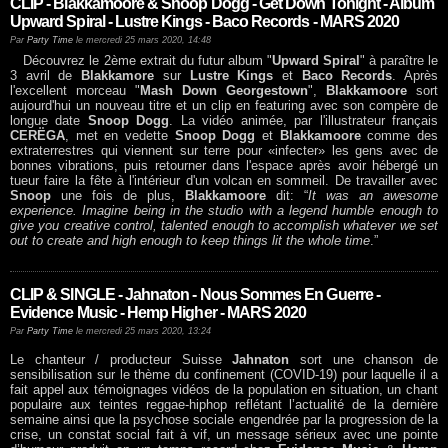
CLIP - Blakkamoore & Snoop Dogg - Get Down Tonight - Album
Upward Spiral - Lustre Kings - Baco Records - MARS 2020
Par
Party Time
le mercredi 25 mars 2020, 14:48
Découvrez le 2ème extrait du futur album "
Upward Spiral
" à paraître le
3 avril de
Blakkamore
sur
Lustre Kings
et
Baco Records
. Après
l'excellent morceau "
Mash Down Georgestown
",
Blakkamoore
sort
aujourd'hui un nouveau titre et un clip en featuring avec son compère de
longue date
Snoop Dogg
. La vidéo animée, par l'illustrateur français
CERËGA
, met en vedette
Snoop Dogg
et
Blakkamoore
comme des
extraterrestres qui viennent sur terre pour «infecter» les gens avec de
bonnes vibrations, puis retourner dans l'espace après avoir hébergé un
tueur faire la fête à l'intérieur d'un volcan en sommeil. De travailler avec
Snoop
une fois de plus,
Blakkamoore
dit: “
It was an awesome
experience. Imagine being in the studio with a legend humble enough to
give you creative control, talented enough to accomplish whatever we set
out to create and high enough to keep things lit the whole time
.”
CLIP & SINGLE - Jahnaton - Nous Sommes En Guerre -
Evidence Music - Hemp Higher - MARS 2020
Par
Party Time
le mercredi 25 mars 2020, 13:24
Le chanteur / producteur Suisse
Jahnaton
sort une chanson de
sensibilisation sur le thème du confinement (COVID-19) pour laquelle il a
fait appel aux témoignages vidéos de la population en situation, un chant
populaire aux teintes reggae-hiphop reflétant l’actualité de la dernière
semaine ainsi que la psychose sociale engendrée par la progression de la
crise, un constat social fait à vif, un message sérieux avec une pointe