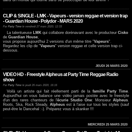
CLIP & SINGLE - LMK - Vapeurs - version reggae et version trap
- Guardian House - Polydor - MARS 2020
Par
Party Time
le vendredi 27 mars 2020, 12:33
La talentueuse
LMK
qui collabore dorénavant avec le producteur
Cisko
de
Guardian House
,
vous propose aujourd'hui 2 versions d'un même titre "
Vapeurs
".
Regardez les clip de "
Vapeurs
" version reggae et celle version trap ci-
dessous.
JEUDI 26 MARS 2020
VIDEO HD - Freestyle Alpheus at Party Time Reggae Radio
show
Par
Party Time
le jeudi 26 mars 2020, 16:16
Voilà un artiste qui fait réellement parti de la
famille Party Time
.
Aujourd'hui on vous balance une vidéo jamais postée avec le freestyle
d'un des rares chanteurs de l'
écurie Studio One
: Monsieur
Alpheus
.
Roots, Ska, Rock Steady,
Alpheus
est à l'aise sur tous les styles (sauf
peut-être le Dancehal :-). Préparez vous à skanker !!!
MERCREDI 25 MARS 2020