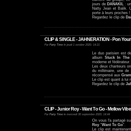
jours de
DANAKIL
: un
Natty Jean et Balik. 
porte à leurs proches !
Regardez le clip de
Dan
CLIP & SINGLE - JAHNERATION - Pon Your 
Par
Party Time
le jeudi 1 octobre 2020, 14:21
Le duo parisien est d
album
Stuck In The
moderne et fédérateur
Les deux chanteurs on
du millénaire, une de 
récompensé aux
Gram
Le clip est quant à lu
Regardez le clip de
Ja
CLIP - Junior Roy - Want To Go - Mellow Vib
Par
Party Time
le mercredi 30 septembre 2020, 14:44
On vous l'a partagé su
Roy
"
Want To Go
".
Le clip est maintenan