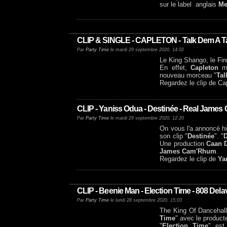
sur le label anglais
Me
CLIP & SINGLE - CAPLETON - Talk Dem A Ta
Par
Party Time
le mardi 29 septembre 2020, 14:02
Le King Shango, le F
En effet,
Capleton
mo
nouveau morceau "
Tal
Regardez le clip de Ca
CLIP - Yaniss Odua - Destinée - Real Jame
Par
Party Time
le mardi 29 septembre 2020, 12:20
On vous l'a annoncé hi
son clip "
Destinée
". "
Une production
Caan 
James Cam'Rhum
.
Regardez le clip de
Ya
CLIP - Beenie Man - Election Time - 808 De
Par
Party Time
le lundi 28 septembre 2020, 15:03
The King Of Dancehal
Time
" avec le produc
"
Election Time
" est