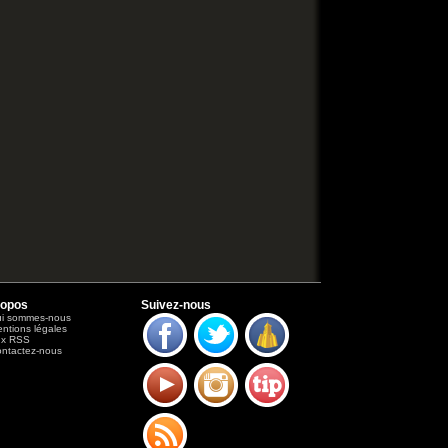
ropos
Suivez-nous
i sommes-nous
ntions légales
ux RSS
ntactez-nous