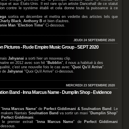
ue et aux États-Unis. Il est rare qu'un artiste Dancehall de ce statut
tion contre le système établi et cela donne toute la puissance à ce
ega
sortira en décembre et mettra en vedette des artistes tels que
Charly Black
,
Anthony B
et bien d'autres.
enie Man
"
Election Time
" Ci-dessous.
JEUDI 24 SEPTEMBRE 2020
son Pictures - Rude Empire Music Group - SEPT 2020
anais
Jahyanai
a sorti hier un nouveau clip.
naitre en 2012 avec son hit "
Bubblin
", il nous a habitué à des
alité, c'est une nouvelle fois le cas avec "
Quoi Qu'il Arrive
".
ip de
Jahyanai
"Quoi Qu'il Arrive" ci-dessous.
MERCREDI 23 SEPTEMBRE 2020
ation Band - Inna Marcus Name - Dumplin Shop - Evidence
 "
Inna Marcus Name
" de
Perfect Giddimani & Soulnation Band
. Le
m makers Nantais
Soulnation Band
va sortir un maxi "
Dumplin Shop
"
n
Perfect Giddimani
.
le premier extrait "
Inna Marcus Name
" de
Perfect Giddimani
-dessous.