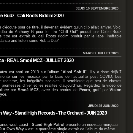
JEUDI 10 SEPTEMBRE 2020
lie Budz - Cali Roots Riddim 2020
d'écoute pour ce titre, il devenait évident qu'un clip allait arriver. Voici
vidéo de Anthony B pour le titre "Chill Out" produit par Collie Budz
itre est extrait du cali Roots riddim produit par le label Ineffable
dance and listen some Rub a Dub"
MARDI 7 JUILLET 2020
- Ryce - REAL Smoé MCZ - JUILLET 2020
aïro
est sorti en 2013 sur l'album "
Ainsi Soit Il
". Il y a donc déjà 7
monté sur les réseaux par le biais de l’actualité post COVID. Les
le racisme, les inégalités sociales. Il semblerait que peu de choses
 promesses d’hier et les réalités d’aujourd’hui. Regardez la video de
lisée par
Smoé MCZ
, avec des photos de
Pearo
, graff par
Vision
yce
.
JEUDI 25 JUIN 2020
n Way - Stand High Records - The Orchard - JUIN 2020
iance west coast !
Stand High Patrol
présente un nouveau morçeau
Our Own Way
» est le quatrième single extrait de l’album du même