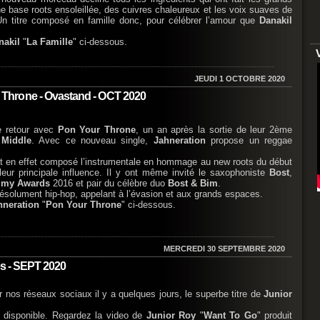
e base roots ensoleillée, des cuivres chaleureux et les voix suaves de
Un titre composé en famille donc, pour célébrer l’amour que
Danakil
akil
"
La Famille
" ci-dessous.
JEUDI 1 OCTOBRE 2020
Throne - Ovastand - OCT 2020
e retour avec
Pon Your Throne
, un an après la sortie de leur 2ème
 Middle
. Avec ce nouveau single,
Jahneration
propose un reggae
.
t en effet composé l’instrumentale en hommage au new roots du début
leur principale influence. Il y ont même invité le saxophoniste
Bost
,
my Awards
2016 et pair du célèbre duo
Bost & Bim
.
i résolument hip-hop, appelant à l’évasion et aux grands espaces.
hneration
"
Pon Your Throne
" ci-dessous.
MERCREDI 30 SEPTEMBRE 2020
es - SEPT 2020
r nos réseaux sociaux il y a quelques jours, le superbe titre de
Junior
t disponible. Regardez la video de
Junior Roy
"
Want To Go
" produit