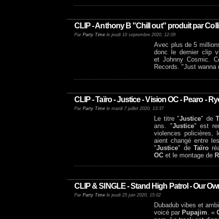
CLIP - Anthony B "Chill out" produit par Col
Par
Party Time
le jeudi 10 septembre 2020, 12:09
Avec plus de 5 millions 
donc le dernier clip 
et Johnny Cosmic. Ce t
Records. "Just wanna 
CLIP - Taïro - Justice - Vision OC - Pearo 
Par
Party Time
le mardi 7 juillet 2020, 13:37
Le titre "
Justice
" de
T
ans. "
Justice
" est re
violences policières, 
aient changé entre les
"
Justice
" de
Taïro
réa
OC
et le montage de
R
CLIP & SINGLE - Stand High Patrol - Our Ow
Par
Party Time
le jeudi 25 juin 2020, 15:02
Dubadub vibes et amb
voicé par
Pupajim
. «