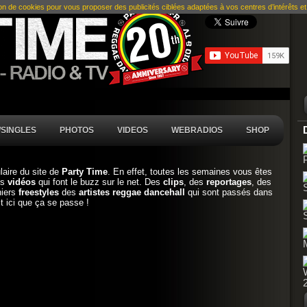
ion de cookies pour vous proposer des publicités ciblées adaptées à vos centres d’intérêts et r
SINGLES
PHOTOS
VIDEOS
WEBRADIOS
SHOP
ulaire du site de
Party Time
. En effet, toutes les semaines vous êtes
es
vidéos
qui font le buzz sur le net. Des
clips
, des
reportages
, des
niers
freestyles
des
artistes reggae dancehall
qui sont passés dans
t ici que ça se passe !