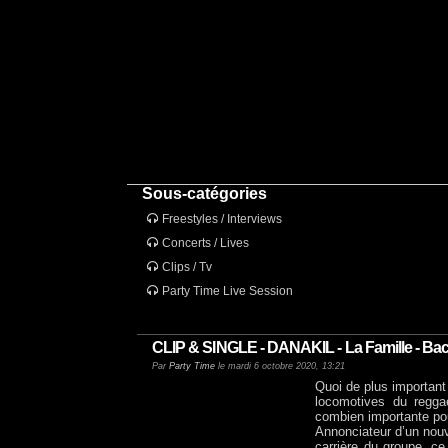
Sous-catégories
Freestyles / Interviews
Concerts / Lives
Clips / Tv
Party Time Live Session
CLIP & SINGLE - DANAKIL - La Famille - Ba
Par
Party Time
le mardi 6 octobre 2020, 13:21
Quoi de plus importan
locomotives du regg
combien importante po
Annonciateur d’un nou
carrière du groupe, ce