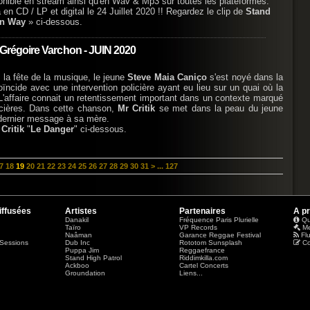
onible en stream ainsi qu'en Wav & Mp3 sur toutes les plateformes.
 en CD / LP et digital le 24 Juillet 2020 !! Regardez le clip de
Stand
n Way
» ci-dessous.
- Grégoire Varchon - JUIN 2020
t la fête de la musique, le jeune
Steve Maia Caniço
s'est noyé dans la
oïncide avec une intervention policière ayant eu lieu sur un quai où la
. L'affaire connait un retentissement important dans un contexte marqué
icières. Dans cette chanson,
Mr Critik
se met dans la peau du jeune
 dernier message à sa mère.
 Critik
"
Le Danger
" ci-dessous.
7
18
19
20
21
22
23
24
25
26
27
28
29
30
31
>
...
127
iffusées
Artistes
Partenaires
A p
Danakil
Fréquence Paris Plurielle
Qu
Taïro
VP Records
Me
Naâman
Garance Reggae Festival
Fl
Sessions
Dub Inc
Rototom Sunsplash
Co
Puppa Jim
Reggaefrance
Stand High Patrol
Riddimkilla.com
Ackboo
Cartel Concerts
Groundation
Liens...