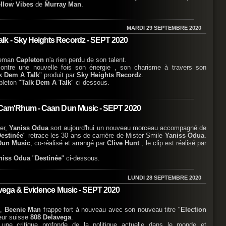
llow Vibes
de
Murray Man
.
MARDI 29 SEPTEMBRE 2020
lk - Sky Heights Recordz - SEPT 2020
ireman
Capleton
n'a rien perdu de son talent.
ntre une nouvelle fois son énergie , son charisme à travers son
k Dem A Talk
" produit par
Sky Heights Recordz
.
pleton "
Talk Dem A Talk
" ci-dessous.
s Cam'Rhum - Caan Dun Music - SEPT 2020
er,
Yaniss Odua
sort aujourd'hui un nouveau morceau accompagné de
Destinée
" retrace les 30 ans de carrière de Mister Smile
Yaniss Odua
.
Dun Music
, co-réalisé et arrangé par
Clive Hunt
, le clip est réalisé par
niss Odua
"
Destinée
" ci-dessous.
LUNDI 28 SEPTEMBRE 2020
lavega & Evidence Music - SEPT 2020
l,
Beenie Man
frappe fort à nouveau avec son nouveau titre "
Election
teur suisse
808 Delavega
.
 une critique profonde de la politique actuelle dans le monde et