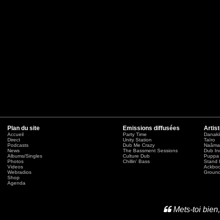
Plan du site
Emissions diffusées
Artis
Accueil
Party Time
Danaki
Direct
Unity Station
Taïro
Podcasts
Dub Me Crazy
Naâma
News
The Bassment Sessions
Dub In
Albums/Singles
Culture Dub
Puppa 
Photos
Chillin' Bass
Stand 
Videos
Ackbo
Webradios
Ground
Shop
Agenda
Mets-toi bien,