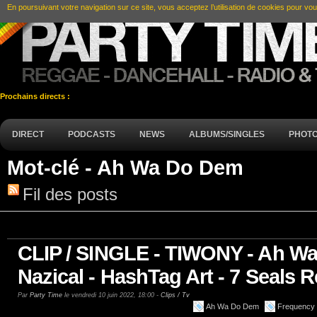
En poursuivant votre navigation sur ce site, vous acceptez l’utilisation de cookies pour vou
Prochains directs :
DIRECT
PODCASTS
NEWS
ALBUMS/SINGLES
PHOT
Mot-clé - Ah Wa Do Dem
Fil des posts
CLIP / SINGLE - TIWONY - Ah Wa
Nazical - HashTag Art - 7 Seals 
Par
Party Time
le vendredi 10 juin 2022, 18:00 -
Clips / Tv
Ah Wa Do Dem
Frequency