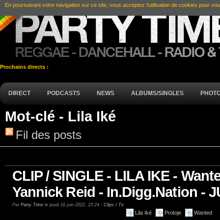
En poursuivant votre navigation sur ce site, vous acceptez l’utilisation de cookies pour vou
Prochains directs :
DIRECT
PODCASTS
NEWS
ALBUMS/SINGLES
PHOT
Mot-clé - Lila Iké
Fil des posts
CLIP / SINGLE - LILA IKE - Wanted
Yannick Reid - In.Digg.Nation - 
Par
Party Time
le jeudi 16 juin 2022, 15:24 -
Clips / Tv
Lila Iké
Protoje
Wanted