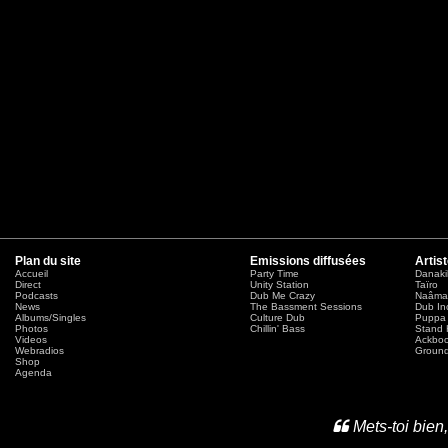
Plan du site
Emissions diffusées
Artis
Accueil
Party Time
Danaki
Direct
Unity Station
Taïro
Podcasts
Dub Me Crazy
Naâma
News
The Bassment Sessions
Dub In
Albums/Singles
Culture Dub
Puppa 
Photos
Chillin' Bass
Stand 
Videos
Ackbo
Webradios
Ground
Shop
Agenda
Mets-toi bien,