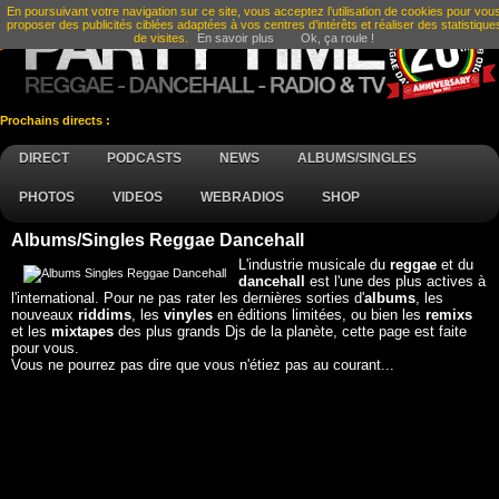
En poursuivant votre navigation sur ce site, vous acceptez l’utilisation de cookies pour vou
proposer des publicités ciblées adaptées à vos centres d’intérêts et réaliser des statistique
de visites.
En savoir plus
Ok, ça roule !
Prochains directs :
DIRECT
PODCASTS
NEWS
ALBUMS/SINGLES
PHOTOS
VIDEOS
WEBRADIOS
SHOP
Albums/Singles Reggae Dancehall
L'industrie musicale du
reggae
et du
dancehall
est l'une des plus actives à
l'international. Pour ne pas rater les dernières sorties d'
albums
, les
nouveaux
riddims
, les
vinyles
en éditions limitées, ou bien les
remixs
et les
mixtapes
des plus grands Djs de la planète, cette page est faite
pour vous.
Vous ne pourrez pas dire que vous n'étiez pas au courant...