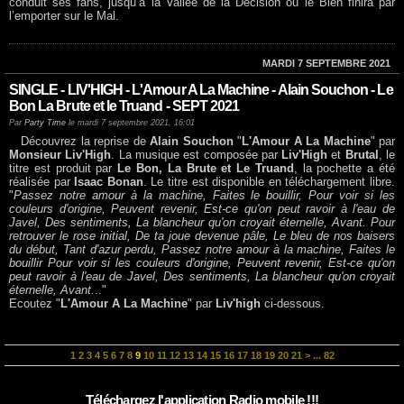
conduit ses fans, jusqu’à la Vallée de la Décision où le Bien finira par
l’emporter sur le Mal.
MARDI 7 SEPTEMBRE 2021
SINGLE - LIV'HIGH - L'Amour A La Machine - Alain Souchon - Le
Bon La Brute et le Truand - SEPT 2021
Par
Party Time
le mardi 7 septembre 2021, 16:01
Découvrez la reprise de
Alain Souchon
"
L'Amour A La Machine
" par
Monsieur Liv'High
. La musique est composée par
Liv'High
et
Brutal
, le
titre est produit par
Le Bon, La Brute et Le Truand
, la pochette a été
réalisée par
Isaac Bonan
. Le titre est disponible en téléchargement libre.
"
Passez notre amour à la machine, Faites le bouillir, Pour voir si les
couleurs d'origine, Peuvent revenir, Est-ce qu'on peut ravoir à l'eau de
Javel, Des sentiments, La blancheur qu'on croyait éternelle, Avant. Pour
retrouver le rose initial, De ta joue devenue pâle, Le bleu de nos baisers
du début, Tant d'azur perdu, Passez notre amour à la machine, Faites le
bouillir Pour voir si les couleurs d'origine, Peuvent revenir, Est-ce qu'on
peut ravoir à l'eau de Javel, Des sentiments, La blancheur qu'on croyait
éternelle, Avant.
.."
Ecoutez "
L'Amour A La Machine
" par
Liv'high
ci-dessous.
1
2
3
4
5
6
7
8
9
10
11
12
13
14
15
16
17
18
19
20
21
>
...
82
Téléchargez l'application Radio mobile !!!