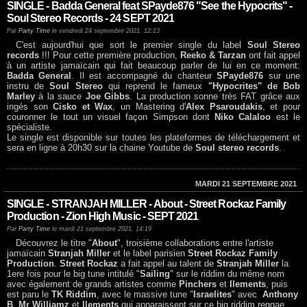
SINGLE - Badda General feat SPayde876 "See the Hypocrits" -
Soul Stereo Records - 24 SEPT 2021
Par
Party Time
le vendredi 24 septembre 2021, 12:13
C'est aujourd'hui que sort le premier single du label
Soul Stereo
records
!!! Pour cette première production,
Reeko & Tarzan
ont fait appel
à un artiste jamaïcain qui fait beaucoup parler de lui en ce moment:
Badda General
. Il est accompagné du chanteur
SPayde876
sur une
instru de
Soul Stereo
qui reprend le fameux
"Hypocrites" de Bob
Marley
à la sauce
Joe Gibbs
. La production sonne très FAT grâce aux
ingés son
Cisko et Wax
, un Mastering d'
Alex Psaroudakis
, et pour
couronner le tout un visuel façon Simpson dont
Niko Calaloo
est le
spécialiste.
Le single est disponible sur toutes les plateformes de téléchargement et
sera en ligne à 20h30 sur la chaine Youtube de
Soul stereo records
.
MARDI 21 SEPTEMBRE 2021
SINGLE - STRANJAH MILLER - About - Street Rockaz Family
Production - Zion High Music - SEPT 2021
Par
Party Time
le mardi 21 septembre 2021, 14:19
Découvrez le titre "
About
", troisième collaborations entre l'artiste
jamaïcain
Stranjah Miller
et le label parisien
Street Rockaz Family
Production
.
Street Rockaz
a fait appel au talent de
Stranjah Miller
la
1ere fois pour le big tune intitulé "
Sailing
" sur le riddim du même nom
avec également de grands artistes comme
Pinchers
et
Ilements
, puis
est paru le
TK Riddim
, avec le massive tune "
Israelites
" avec
Anthony
B
,
Mr Williamz
et
Ilements
qui apparaissent sur ce big riddim reggae