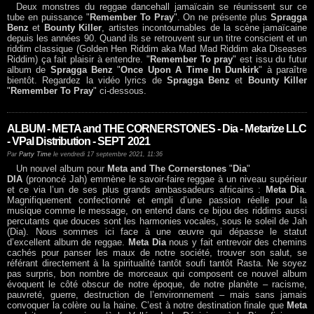
Deux monstres du reggae dancehall jamaïcain se réunissent sur ce
tube en puissance "
Remember To Pray
". On ne présente plus
Spragga
Benz
et
Bounty Killer
, artistes incontournables de la scène jamaïcaine
depuis les années 90. Quand ils se retrouvent sur un titre conscient et un
riddim classique (Golden Hen Riddim aka Mad Mad Riddim aka Diseases
Riddim) ça fait plaisir à entendre. "
Remember To pray
" est issu du futur
album de
Spragga Benz
"
Once Upon A Time In Dunkirk
" à paraître
bientôt. Regardez la vidéo lyrics de
Spragga Benz
et
Bounty Killer
"
Remember To Pray
" ci-dessous.
ALBUM - META and THE CORNERSTONES - Dia - Metarize LLC
- VPal Distribution - SEPT 2021
Par
Party Time
le vendredi 17 septembre 2021, 11:36
Un nouvel album pour
Meta and The Cornerstones
"
Dia
"
DIA
(prononcé Jah) emmène le savoir-faire reggae à un niveau supérieur
et ce via l’un de ses plus grands ambassadeurs africains :
Meta Dia
.
Magnifiquement confectionné et empli d’une passion réelle pour la
musique comme le message, on entend dans ce bijou des riddims aussi
percutants que douces sont les harmonies vocales, sous le soleil de Jah
(Dia). Nous sommes ici face à une œuvre qui dépasse le statut
d’excellent album de reggae.
Meta Dia
nous y fait entrevoir des chemins
cachés pour panser les maux de notre société, trouver son salut, se
référant directement à la spiritualité tantôt soufi tantôt Rasta. Ne soyez
pas surpris, bon nombre de morceaux qui composent ce nouvel album
évoquent le côté obscur de notre époque, de notre planète – racisme,
pauvreté, guerre, destruction de l’environnement – mais sans jamais
convoquer la colère ou la haine. C’est à notre destination finale que
Meta