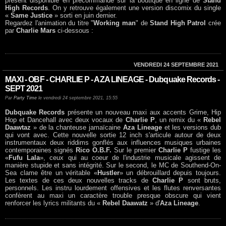
présent disponible en précommande sur la boutique en ligne de
Stand
High Records
. On y retrouve également une version discomix du single
«
Same Justice
» sorti en juin dernier.
Regardez l'animation du titre "
Working man
" de
Stand High Patrol
crée
par
Charlie Mars
ci-dessous :
VENDREDI 24 SEPTEMBRE 2021
MAXI - OBF - CHARLIE P - AZA LINEAGE - Dubquake Records -
SEPT 2021
Par
Party Time
le vendredi 24 septembre 2021, 15:55
Dubquake Records
présente un nouveau maxi aux accents Grime, Hip
Hop et Dancehall avec deux vocaux de
Charlie P
, un remix du «
Rebel
Daawtaz
» de la chanteuse jamaïcaine
Aza Lineage
et les versions dub
qui vont avec. Cette nouvelle sortie 12 inch s'articule autour de deux
instrumentaux deux riddims gonflés aux influences musiques urbaines
contemporaines signés
Rico O.B.F.
Sur le premier
Charlie P
fustige les
«
Fufu Lala
», ceux qui au coeur de l'industrie musicale agissent de
manière stupide et sans intégrité. Sur le second, le MC de Southend-On-
Sea clame être un véritable «
Hustler
» un débrouillard depuis toujours.
Les textes de ces deux nouvelles tracks de
Charlie P
sont bruts,
personnels. Les instru lourdement offensives et les flutes renversantes
confèrent au maxi un caractère trouble presque obscure qui vient
renforcer les lyrics militants du «
Rebel Daawatz
» d'
Aza Lineage
.