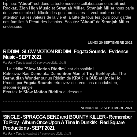
hip-hop. "
About
" est donc la toute nouvelle collaboration entre
Street
Rockaz
,
Zion High Music
et
Stranjah Miller
.
Stranjah Miller
nous parle
de la vie simple et difficile des gens ordinaires. Il veut porter notre
attention sur les valeurs de la vie et la lutte de tous les jours pour garder
nos familles à l'écart des besoins. Ecoutez "
About
" de
Stranjah Miller
ci-dessous.
LUNDI 20 SEPTEMBRE 2021
RIDDIM - SLOW MOTION RIDDIM - Fogata Sounds - Evidence
Music - SEPT 2021
Par
Party Time
le lundi 20 septembre 2021, 14:38
Le riddim "
Slow Motion Riddim
" est disponible !
Retrouvez
Ras Demo
aka
Demolition Man
et
Troy Berkley
aka
The
Bermudian Wonder
sur un Riddim de
KRAK in DUB
et
Uncle Ho
.
Produit par
Fogata Sounds
retrouvez des versions rubadubstep,
stepper et jungle.
Ecoutez le
Slow Motion Riddim
ci-dessous.
VENDREDI 17 SEPTEMBRE 2021
SINGLE - SPRAGGA BENZ and BOUNTY KILLER - Remember
To Pray - Album Once Upon A Time In Dunkirk - Red Square
Productions - SEPT 2021
Par
Party Time
le vendredi 17 septembre 2021, 14:38