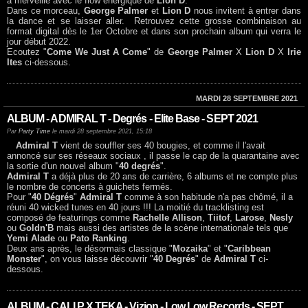
à merveille avec le flow énergique de
Lion D
.
Dans ce morceau,
George Palmer
et
Lion D
nous invitent à entrer dans
la dance et se laisser aller. Retrouvez cette grosse combinaison au
format digital dès le 1er Octobre et dans son prochain album qui verra le
jour début 2022.
Ecoutez "
Come We Just A Come
" de
George Palmer
X
Lion D
X
Irie
Ites
ci-dessous.
MARDI 28 SEPTEMBRE 2021
ALBUM - ADMIRAL T - Degrés - Elite Base - SEPT 2021
Par
Party Time
le mardi 28 septembre 2021, 15:18
Admiral T
vient de souffler ses 40 bougies, et comme il l'avait
annoncé sur ses réseaux sociaux , il passe le cap de la quarantaine avec
la sortie d'un nouvel album "
40 degrés
".
Admiral T
a déjà plus de 20 ans de carrière, 6 albums et ne compte plus
le nombre de concerts à guichets fermés.
Pour "
40 Dégrés
"
Admiral T
comme à son habitude n'a pas chômé, il a
réuni 40 wicked tunes en 40 jours !!! La moitié du tracklisting est
composé de featurings comme
Rachelle Allison
,
Tiitof
,
Larose
,
Nesly
ou
Goldn'B
mais aussi des artistes de la scène internationale tels que
Yemi Alade
ou
Pato Ranking
.
Deux ans après, le désormais classique "
Mozaika
" et "
Caribbean
Monster
", on vous laisse découvrir "
40 Degrés
" de
Admiral T
ci-
dessous.
ALBUM - CALI P X TEKA - Vizion - Low Low Records - SEPT