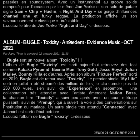
passées en soundsystem. Avec un instrumental au groove solide
composé pour l'occasion par le même
Joe Yorke
et son solo de guitare
signé
Sam « Chip » Huelin
, «
Night And Day
» se gorge d'influences
channel one
et funky reggae. La production affiche un son
savoureusement « classique », irrésistible.
Ecoutez le titre de
Joe Yorke
"
Night and Day
" ci-dessous.
ALBUM - BUGLE - Toxicity - An9tedent - Evidence Music - OCT
2021
Par
Party Time
le vendredi 22 octobre 2021, 11:36
Bugle
sort un nouvel album "
Toxicity
" !!!
L'album de
Bugle
"
Toxicity
" est sorti aujourd'hui retrouvez des feat
comme
Kabaka Pyramid
,
Beenie Man
,
Tony Gold
,
Jesse Royal
,
Julian
Marley
,
Bounty Killa
et d'autres. Après son album "
Picture Perfect
" sorti
en 2019,
Bugle
est de retour avec "
Toxicity
". Le premier single "
My Life
"
sorti en juillet a été streamé des milliers de fois, le clip cumule plus de
250 000 vues, s'en suivi de "
Experience
" en septembre, une
collaboration très attendue avec l'artiste émergent
Nation Boss
,
la chanson titre "
Toxicity
" a suivi peu après avec un court métrage
puissant, suivi de "
Prenup
", qui a ouvert la voie à des conversations sur
l'institution du mariage. Un autre single très attendu "
Connected
" avec
Jahmiel est sorti début octobre.
Ecoutez l'album de
Bugle
"
Toxicity
" ci-dessous.
JEUDI 21 OCTOBRE 2021