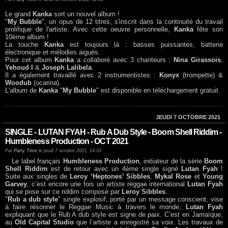
Le grand
Kanka
sort un nouvel album !
"
My Bubble
", un opus de 12 titres, s'inscrit dans la continuité du travail
prolifique de l'artiste. Avec cette oeuvre personnelle,
Kanka
fête son
10ème album !
La touche
Kanka
est toujours là : basses puissantes, batterie
électronique et mélodies aiguës.
Pour cet album
Kanka
a collaboré avec 3 chanteurs :
Nina Girassois
,
Yehoud I
&
Joseph Lalibela
.
Il a également travaillé avec 2 instrumentistes :
Konyx
(trompette) &
Woodub
(ocarina).
L'album de
Kanka
"
My Bubble
" est disponible en téléchargement gratuit.
JEUDI 7 OCTOBRE 2021
SINGLE - LUTAN FYAH - Rub A Dub Style - Boom Shell Riddim -
Humbleness Production - OCT 2021
Par
Party Time
le jeudi 7 octobre 2021, 14:33
Le label français
Humbleness Production
, initiateur de la série
Boom
Shell Riddim
est de retour avec un 4ème single signé
Lutan Fyah
!
Suite aux singles de
Leroy ‘Heptones’ Sibbles
,
Mykal Rose
et
Young
Garvey
, c’est encore une fois un artiste reggae international
Lutan Fyah
qui se pose sur ce riddim composé par
Leroy Sibbles
.
"
Rub a dub style
" single explosif, porté par un message conscient, vise
à faire résonner le Reggae Music à travers le monde,
Lutan Fyah
expliquant que le Rub A dub style est signe de paix. C’est en Jamaïque,
au
Old Capital Studio
que l’artiste a enregistré sa voix. Les travaux de