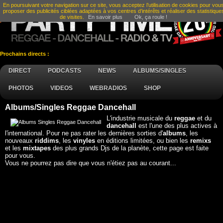
En poursuivant votre navigation sur ce site, vous acceptez l’utilisation de cookies pour vou
proposer des publicités ciblées adaptées à vos centres d’intérêts et réaliser des statistique
de visites.
En savoir plus
Ok, ça roule !
Prochains directs :
DIRECT
PODCASTS
NEWS
ALBUMS/SINGLES
PHOTOS
VIDEOS
WEBRADIOS
SHOP
Albums/Singles Reggae Dancehall
L'industrie musicale du
reggae
et du
dancehall
est l'une des plus actives à
l'international. Pour ne pas rater les dernières sorties d'
albums
, les
nouveaux
riddims
, les
vinyles
en éditions limitées, ou bien les
remixs
et les
mixtapes
des plus grands Djs de la planète, cette page est faite
pour vous.
Vous ne pourrez pas dire que vous n'étiez pas au courant...