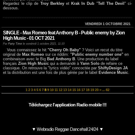
Regardez le clip de
Troy Berkley
et
Krak In Dub
"
Tell The Devil
" ci-
dessous.
VENDREDI 1 OCTOBRE 2021
SINGLE - Max Romeo feat Anthony B - Public enemy by Zion
High Music - 01 OCT 2021
Par
Party Time
le vendredi 1 octobre 2021, 11:10
Vous connaissez le hit
"Cherry Oh Baby"
? Voici un recut du titre
original de
Max Romeo
sur ce riddim:
"Public enemy number one"
en
combinaison avec le Big
Bad Anthony B
. Une production du label
français
Zion High Music
qui a demandé à
Yann Solo
de refaire ce
classique. On retrouve la "lyrics vidéo" concoctée par
ShiftyDesign JA
et la distribution est une fois de plus gérée par le label
Evidence Music
.
1
2
3
4
5
6
7
8
9
10
11
12
13
14
15
16
17
18
19
20
>
...
82
Téléchargez l'application Radio mobile !!!
▼ Webradio Reggae Dancehall 24/24 ▼