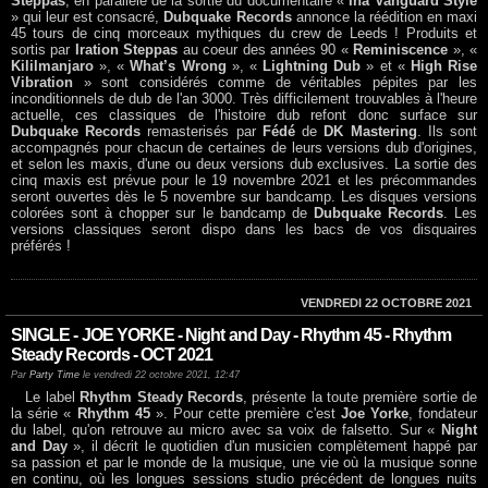
Steppas
, en parallèle de la sortie du documentaire «
Ina Vanguard Style
» qui leur est consacré,
Dubquake Records
annonce la réédition en maxi
45 tours de cinq morceaux mythiques du crew de Leeds ! Produits et
sortis par
Iration Steppas
au coeur des années 90 «
Reminiscence
», «
Kililmanjaro
», «
What’s Wrong
», «
Lightning Dub
» et «
High Rise
Vibration
» sont considérés comme de véritables pépites par les
inconditionnels de dub de l'an 3000. Très difficilement trouvables à l'heure
actuelle, ces classiques de l'histoire dub refont donc surface sur
Dubquake Records
remasterisés par
Fédé
de
DK Mastering
. Ils sont
accompagnés pour chacun de certaines de leurs versions dub d'origines,
et selon les maxis, d'une ou deux versions dub exclusives. La sortie des
cinq maxis est prévue pour le 19 novembre 2021 et les précommandes
seront ouvertes dès le 5 novembre sur bandcamp. Les disques versions
colorées sont à chopper sur le bandcamp de
Dubquake Records
. Les
versions classiques seront dispo dans les bacs de vos disquaires
préférés !
VENDREDI 22 OCTOBRE 2021
SINGLE - JOE YORKE - Night and Day - Rhythm 45 - Rhythm
Steady Records - OCT 2021
Par
Party Time
le vendredi 22 octobre 2021, 12:47
Le label
Rhythm Steady Records
, présente la toute première sortie de
la série «
Rhythm 45
». Pour cette première c'est
Joe Yorke
, fondateur
du label, qu'on retrouve au micro avec sa voix de falsetto. Sur «
Night
and Day
», il décrit le quotidien d'un musicien complètement happé par
sa passion et par le monde de la musique, une vie où la musique sonne
en continu, où les longues sessions studio précédent de longues nuits