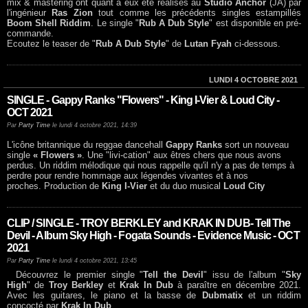
mix & mastering ont quant à eux été réalisés au
Studio Anchor
(JA) par
l'ingénieur
Ras Zion
tout comme les précédents singles estampillés
Boom Shell Riddim
. Le single "
Rub A Dub Style
" est disponible en pré-
commande.
Ecoutez le teaser de "
Rub A Dub Style
" de
Lutan Fyah
ci-dessous.
LUNDI 4 OCTOBRE 2021
SINGLE - Gappy Ranks "Flowers" - King I-Vier & Loud City -
OCT 2021
Par
Party Time
le lundi 4 octobre 2021, 14:39
L'icône britannique du reggae dancehall
Gappy Ranks
sort un nouveau
single
« Flowers »
. Une "livi-cation" aux êtres chers que nous avons
perdus. Un riddim mélodique qui nous rappelle qu'il n'y a pas de temps à
perdre pour rendre hommage aux légendes vivantes et à nos
proches. Production de
King I-Vier
et du duo musical
Loud City
CLIP / SINGLE - TROY BERKLEY and KRAK IN DUB- Tell The
Devil - Album Sky High - Fogata Sounds - Evidence Music - OCT
2021
Par
Party Time
le lundi 4 octobre 2021, 13:45
Découvrez le premier single "
Tell the Devil
" issu de l'album "
Sky
High
" de
Troy Berkley
et
Krak In Dub
à paraître en décembre 2021.
Avec les guitares, le piano et la basse de
Dubmatix
et un riddim
concocté par
Krak In Dub
.