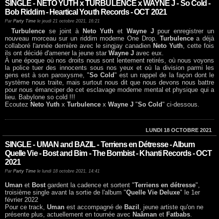
SINGLE - NETO YUTH x TURBULENCE x WAYNE J - So Cold -
Bob Riddim - Heartical Youth Records - OCT 2021
Par
Party Time
le jeudi 21 octobre 2021, 16:21
Turbulence
se joint à
Neto Yuth
et
Wayne J
pour enregistrer un
nouveau morceau sur un riddim moderne One Drop.
Turbulence
a déjà
collaboré l'année dernière avec le singjay canadien
Neto Yuth
, cette fois
ils ont décidé d'amener la jeune star
Wayne J
avec eux.
À une époque où nos droits nous sont lentement retirés, où nous voyons
la police tuer des innocents sous nos yeux et où la division parmi les
gens est à son paroxysme, "
So Cold
" est un rappel de la façon dont le
système nous traite, mais surtout nous dit que nous devons nous battre
pour nous émanciper de cet esclavage moderne mental et physique qui a
lieu. Babylone so cold !!!
Ecoutez
Neto Yuth
x
Turbulence
x
Wayne J
"
So Cold
" ci-dessous.
LUNDI 18 OCTOBRE 2021
SINGLE - UMAN and BAZIL - Terriens en Détresse - Album
Quelle Vie - Bost and Bim - The Bombist - Khanti Records - OCT
2021
Par
Party Time
le lundi 18 octobre 2021, 14:41
Uman
et
Bost
gardent la cadence et sortent "
Terriens en détresse
",
troisième single avant la sortie de l'album "
Quelle Vie Deluxe
" le 1er
février 2022
Pour ce track,
Uman
est accompagné de
Bazil
, jeune artiste qu'on ne
présente plus, actuellement en tournée avec
Naâman
et
Fatbabs
.