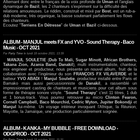
Alternant donc entre le français de la voix profonde de
Uman
et l'anglais
dynamique de
Bazil
, les 2 chanteurs s'expriment sur la difficulté des
relations amoureuses. Le riddim, construit et mixé par
Bost
, est un rub-a-
dub moderne, très organique, la basse soutenant parfaitement les flows
des chanteurs.
Ecoutez "
Terriens En Détresse
" de
Uman
et
Bazil
ci-dessous.
ALBUM - MANJUL meets FX and YVO - Sound Therapy - Baco
Music - OCT 2021
Par
Party Time
le lundi 18 octobre 2021, 13:39
MANJUL SOULETIE
(
Dub To Mali, Sugar Minott, African Brothers,
Takana Zion, Azania Band, Danakil
), multi instrumentaliste, chanteur,
mix engineer et producteur, nous présente un nouvel album, fruit de la
collaboration avec l’ingénieur du son
FRANÇOIS FX VILAVERDE
et le
batteur
YVO ABADI
!
Manjul Souletie
, producteur installé entre Paris et
Bamako mais aussi percussionniste de
Danakil
, a rassemblé un
impressionnant casting de chanteurs et musiciens pour cet album sous
forme de thérapie sonore vinyle. "
Sound Therapy
" c'est 11 titres, 1 dub
et 1 bonus-track. Vous pourrez retrouver au micro
Clinton Fearon,
Cornell Campbell, Baco Mourchid, Cedric Myton, Jupiter Bokondji
et
Manjul
lui-même. Un voyage intérieur invoquant l'Afrique, la Réunion,
Mayotte, la Jamaïque, une production particulièrement soignée.
ALBUM - KANKA - MY BUBBLE - FREE DOWNLOAD -
ODGPROD - OCT 2021
Par
Party Time
le lundi 18 octobre 2021, 11:31