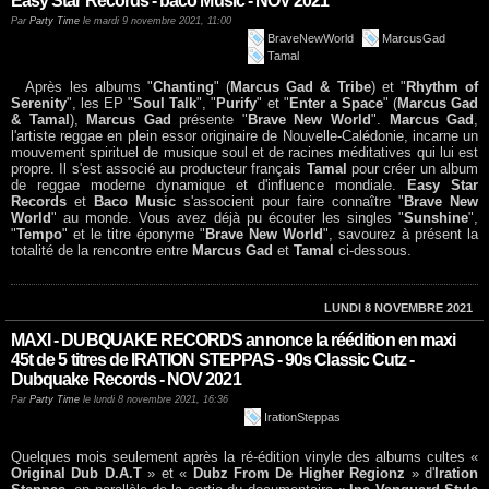
Easy Star Records - baco Music - NOV 2021
Par
Party Time
le mardi 9 novembre 2021, 11:00
BraveNewWorld
MarcusGad
Tamal
Après les albums "
Chanting
" (
Marcus Gad & Tribe
) et "
Rhythm of
Serenity
", les EP "
Soul Talk
", "
Purify
" et "
Enter a Space
" (
Marcus Gad
& Tamal
),
Marcus Gad
présente "
Brave New World
".
Marcus Gad
,
l'artiste reggae en plein essor originaire de Nouvelle-Calédonie, incarne un
mouvement spirituel de musique soul et de racines méditatives qui lui est
propre. Il s'est associé au producteur français
Tamal
pour créer un album
de reggae moderne dynamique et d'influence mondiale.
Easy Star
Records
et
Baco Music
s'associent pour faire connaître "
Brave New
World
" au monde. Vous avez déjà pu écouter les singles "
Sunshine
",
"
Tempo
" et le titre éponyme "
Brave New World
", savourez à présent la
totalité de la rencontre entre
Marcus Gad
et
Tamal
ci-dessous.
LUNDI 8 NOVEMBRE 2021
MAXI - DUBQUAKE RECORDS annonce la réédition en maxi
45t de 5 titres de IRATION STEPPAS - 90s Classic Cutz -
Dubquake Records - NOV 2021
Par
Party Time
le lundi 8 novembre 2021, 16:36
IrationSteppas
Quelques mois seulement après la ré-édition vinyle des albums cultes «
Original Dub D.A.T
» et «
Dubz From De Higher Regionz
» d'
Iration