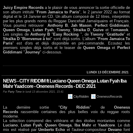
Juicy Empire Records
a le plaisir de vous annoncer la sortie officielle de
son album intitulé "
From Jamaica to Paris
", le 2 janvier 2022 au format
digital et le 14 Janvier en CD. Un album composé de 12 titres, interprétés
par les plus grands noms du Reggae Dancehall Jamaïquains et Français.
Vous pourrez retrouver
Anthony B
,
Jah Mason
,
Perfect Giddimani
,
Queen Omega
,
Lutan Fyah
,
Tiwony
,
Straika D
,
Guive
et T
omawok
.
Les singles de
Anthony B
"
Easy Rocking
", de
Tiwony
"
Gratitude
" et
Straïka D
"
Bienvenue à toi
" sont déjà sortis. L'album "
From Jamaica To
Paris
" est d'ors et déjà disponible en pré-commande. Ecoutez les
premiers singles déjà sortis et le teaser de
Queen Omega
et
Perfect
Giddimani
"
Journey
" ci-dessous.
LUNDI 13 DÉCEMBRE 2021
NEWS - CITY RIDDIM ft Luciano Queen Omega Lutan Fyah Iba
Mahr Yaadcore - Oneness Records - DEC 2021
Par
Party Time
le lundi 13 décembre 2021, 15:41
CityRiddim
OnenessRecords
La dernière sortie "
City Riddim
" de
Oneness
Records
rassemble certaines des plus belles voix du reggae roots
moderne.
La sélection comprend des vétérans et des étoiles montantes comme
Luciano
,
Lutan Fyah
,
Queen Omega
,
Iba Mahr
et
Yaadcore
. Le dub
mix est réalisé par
Umberto Echo
et l'auteur-compositeur
Devano
font