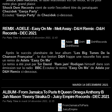
Shock Dem Records
, le label Marseillais est de retour, et ce pour
notre plus grand plaisir.
Shock Dem Records
vient de sortir l'excellent titre du jamaïquain
Chezidek
"
Ganja Party
".
Ecoutez "
Ganja Party
" de
Chezidek
ci-dessous.
REMIX - ADELE - Easy On Me - Melt Away - D&H Remix - D&H
Records - DEC 2021
Par
Party Time
le mercredi 15 décembre 2021, 11:43
Adele
DnH
DnHRecords
DnHRemix
Après le succès planétaire de leur album "
Les Big Tunes De la
Chanson Française
" , le duo breton
D&H
frappe une nouvelle fois avec
un remix de
Adele
"
Easy On Me
".
Le remix a été joué par
Sir David 'Ram jam' Rodigan
himself dans son
émission sur la radio
BBC
.Ecoutez le remix "
Easy On Me
" de
Adele
par
D&H Remix
ci-dessous.
MARDI 14 DÉCEMBRE 2021
ALBUM - From Jamaica To Paris ft Queen Omega Anthony B
Jah Mason Tiwony Straika D - Juicy Empire Records - DEC 2021
Par
Party Time
le mardi 14 décembre 2021, 11:35
FromJamaicaToParis
JuicyEmpire