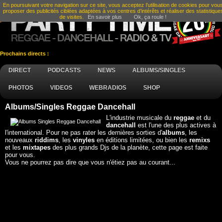
En poursuivant votre navigation sur ce site, vous acceptez l’utilisation de cookies pour vou
proposer des publicités ciblées adaptées à vos centres d’intérêts et réaliser des statistique
de visites.
En savoir plus
Ok, ça roule !
Prochains directs :
DIRECT
PODCASTS
NEWS
ALBUMS/SINGLES
PHOTOS
VIDEOS
WEBRADIOS
SHOP
Albums/Singles Reggae Dancehall
L'industrie musicale du
reggae
et du
dancehall
est l'une des plus actives à
l'international. Pour ne pas rater les dernières sorties d'
albums
, les
nouveaux
riddims
, les
vinyles
en éditions limitées, ou bien les
remixs
et les
mixtapes
des plus grands Djs de la planète, cette page est faite
pour vous.
Vous ne pourrez pas dire que vous n'étiez pas au courant...