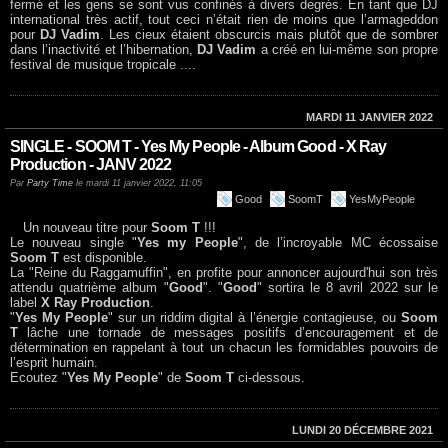
fermé et les gens se sont vus confinés à divers degrés. En tant que DJ
international très actif, tout ceci n’était rien de moins que l’armageddon
pour
DJ Vadim
. Les cieux étaient obscurcis mais plutôt que de sombrer
dans l’inactivité et l’hibernation,
DJ Vadim
a créé en lui-même son propre
festival de musique tropicale ....
MARDI 11 JANVIER 2022
SINGLE - SOOM T - Yes My People - Album Good - X Ray
Production - JANV 2022
Par
Party Time
le mardi 11 janvier 2022, 11:05
Good
SoomT
YesMyPeople
Un nouveau titre pour
Soom T
!!!
Le nouveau single "
Yes my People
", de l’incroyable MC écossaise
Soom T
est disponible.
La "Reine du Raggamuffin", en profite pour annoncer aujourd'hui son très
attendu quatrième album "
Good
". "
Good
" sortira le 8 avril 2022 sur le
label
X Ray Production
.
"
Yes My People
" sur un riddim digital à l’énergie contagieuse, ou
Soom
T
lâche une tornade de messages positifs d’encouragement et de
détermination en rappelant à tout un chacun les formidables pouvoirs de
l’esprit humain.
Ecoutez "
Yes My People
" de
Soom T
ci-dessous.
LUNDI 20 DÉCEMBRE 2021