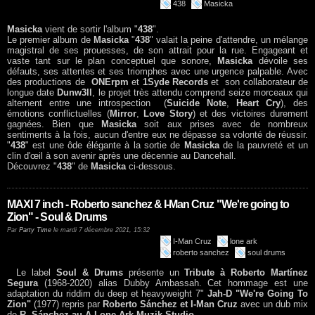
438
Masicka
Masicka
vient de sortir l'album "
438
".
Le premier album de
Masicka
"
438
" valait la peine d'attendre, un mélange
magistral de ses prouesses, de son attrait pour la rue. Engageant et
vaste tant sur le plan conceptuel que sonore,
Masicka
dévoile ses
défauts, ses attentes et ses triomphes avec une urgence palpable. Avec
des productions de
ONErpm
et
1Syde Records
et son collaborateur de
longue date
Dunw3ll
, le projet très attendu comprend seize morceaux qui
alternent entre une introspection (
Suicide Note
,
Heart Cry
), des
émotions conflictuelles (
Mirror
,
Love Story
) et des victoires durement
gagnées. Bien que
Masicka
soit aux prises avec de nombreux
sentiments à la fois, aucun d'entre eux ne dépasse sa volonté de réussir.
"
438
" est une ôde élégante à la sortie de
Masicka
de la pauvreté et un
clin d'œil à son avenir après une décennie au Dancehall.
Découvrez "
438
" de
Masicka
ci-dessous.
MAXI 7 inch - Roberto sanchez & I-Man Cruz "We're going to
Zion" - Soul & Drums
Par
Party Time
le mardi 7 décembre 2021, 15:32
I-Man Cruz
lone ark
roberto sanchez
soul drums
Le label
Soul & Drums
présente un
Tribute à Roberto Martínez
Segura
(1968-2020) alias Dubby Ambassah. Cet hommage est une
adaptation du riddim du deep et heavyweight 7"
Jah-D "We're Going To
Zion"
(1977) repris par
Roberto Sánchez et I-Man Cruz
avec un dub mix
de
R. Sánchez au A-Lone Ark Muzik Studio
.