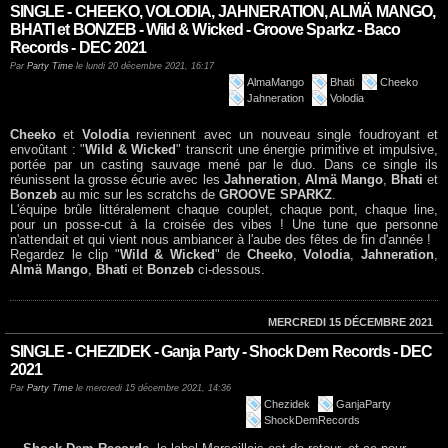
SINGLE - CHEEKO, VOLODIA, JAHNERATION, ALMÄ MANGO,
BHATI et BONZEB - Wild & Wicked - Groove Sparkz - Baco
Records - DEC 2021
Par
Party Time
le lundi 20 décembre 2021, 16:17
AlmaMango
Bhati
Cheeko
Jahneration
Volodia
Cheeko
et
Volodia
reviennent avec un nouveau single foudroyant et
envoûtant : "
Wild & Wicked
" transcrit une énergie primitive et impulsive,
portée par un casting sauvage mené par le duo. Dans ce single ils
réunissent la grosse écurie avec les
Jahneration
,
Almä Mango
,
Bhati
et
Bonzeb
au mic sur les scratchs de
GROOVE SPARKZ
.
L'équipe brûle littéralement chaque couplet, chaque pont, chaque line,
pour un posse-cut à la croisée des vibes ! Une tune que personne
n'attendait et qui vient nous ambiancer à l'aube des fêtes de fin d'année !
Regardez le clip "
Wild & Wicked
" de
Cheeko
,
Volodia
,
Jahneration
,
Almä Mango
,
Bhati
et
Bonzeb
ci-dessous.
MERCREDI 15 DÉCEMBRE 2021
SINGLE - CHEZIDEK - Ganja Party - Shock Dem Records - DEC
2021
Par
Party Time
le mercredi 15 décembre 2021, 14:36
Chezidek
GanjaParty
ShockDemRecords