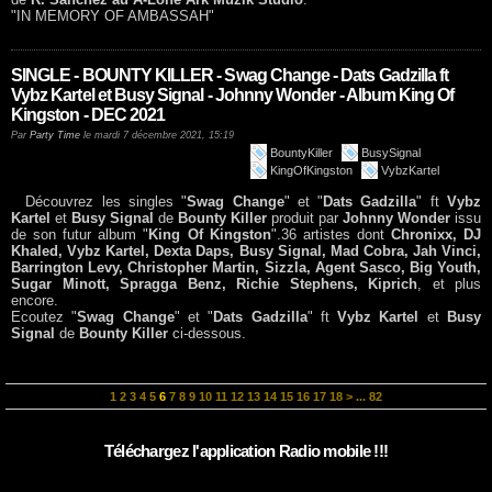
"IN MEMORY OF AMBASSAH"
SINGLE - BOUNTY KILLER - Swag Change - Dats Gadzilla ft
Vybz Kartel et Busy Signal - Johnny Wonder - Album King Of
Kingston - DEC 2021
Par
Party Time
le mardi 7 décembre 2021, 15:19
BountyKiller
BusySignal
KingOfKingston
VybzKartel
Découvrez les singles "
Swag Change
" et "
Dats Gadzilla
" ft
Vybz
Kartel
et
Busy Signal
de
Bounty Killer
produit par
Johnny Wonder
issu
de son futur album "
King Of Kingston
".36 artistes dont
Chronixx, DJ
Khaled, Vybz Kartel, Dexta Daps, Busy Signal, Mad Cobra, Jah Vinci,
Barrington Levy, Christopher Martin, Sizzla, Agent Sasco, Big Youth,
Sugar Minott, Spragga Benz, Richie Stephens, Kiprich
, et plus
encore.
Ecoutez "
Swag Change
" et "
Dats Gadzilla
" ft
Vybz Kartel
et
Busy
Signal
de
Bounty Killer
ci-dessous.
1
2
3
4
5
6
7
8
9
10
11
12
13
14
15
16
17
18
>
...
82
Téléchargez l'application Radio mobile !!!