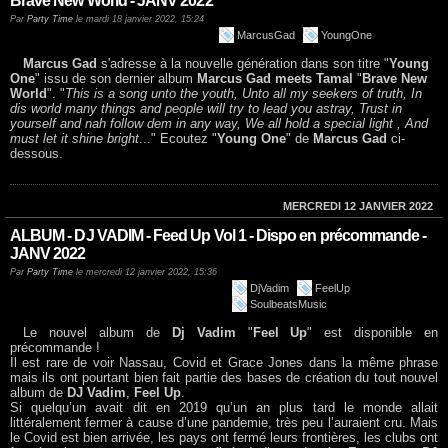
Brave New World - JANV 2022
Par
Party Time
le mardi 18 janvier 2022, 15:24
MarcusGad
YoungOne
Marcus Gad
s'adresse à la nouvelle génération dans son titre "
Young
One
" issu de son dernier album
Marcus Gad meets Tamal
"
Brave New
World
". "
This is a song unto the youth, Unto all my seekers of truth, In
dis world many things and people will try to lead you astray, Trust in
yourself and nah follow dem in any way, We all hold a special light , And
must let it shine bright
..." Ecoutez "
Young One
" de
Marcus Gad
ci-
dessous.
MERCREDI 12 JANVIER 2022
ALBUM - DJ VADIM - Feed Up Vol 1 - Dispo en précommande -
JANV 2022
Par
Party Time
le mercredi 12 janvier 2022, 15:36
DjVadim
FeelUp
SoulbeatsMusic
Le nouvel album de
Dj Vadim
"
Feel Up
" est disponible en
précommande !
Il est rare de voir Nassau, Covid et Grace Jones dans la même phrase
mais ils ont pourtant bien fait partie des bases de création du tout nouvel
album de
DJ Vadim
,
Feel Up
.
Si quelqu’un avait dit en 2019 qu’un an plus tard le monde allait
littéralement fermer à cause d’une pandemie, très peu l’auraient cru. Mais
le Covid est bien arrivée, les pays ont fermé leurs frontières, les clubs ont