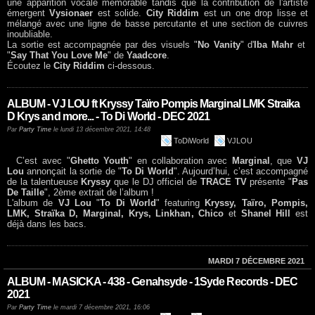
une apparition vocale mémorable tandis que la contribution de l'artiste
émergent
Vysionaer
est solide.
City Riddim
est un one drop lisse et
mélangé avec une ligne de basse percutante et une section de cuivres
inoubliable.
La sortie est accompagnée par des visuels "
No Vanity
" d'
Iba Mahr
et
"
Say That You Love Me
" de
Yaadcore
.
Écoutez le
City Riddim
ci-dessous.
ALBUM - VJ LOU ft Kryssy Taïro Pompis Marginal LMK Straika
D Krys and more... - To Di World - DEC 2021
Par
Party Time
le lundi 13 décembre 2021, 14:48
ToDiWorld
VJLOU
C’est avec "
Ghetto Youth
" en collaboration avec
Marginal
, que
VJ
Lou
annonçait la sortie de "
To Di World
". Aujourd’hui, c’est accompagné
de la talentueuse
Kryssy
que le DJ officiel de
TRACE TV
présente "
Pas
De Taille
", 2ème extrait de l’album !
L'album de
VJ Lou
"
To Di World
" featuring
Kryssy,
Taïro,
Pompis,
LMK, Straïka D, Marginal, Krys, Linkhan, Chico
et
Shanel Hill
est
déjà dans les bacs.
MARDI 7 DÉCEMBRE 2021
ALBUM - MASICKA - 438 - Genahsyde - 1Syde Records - DEC
2021
Par
Party Time
le mardi 7 décembre 2021, 16:06