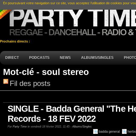
En poursuivant votre navigation sur ce site, vous acceptez l’utilisation de cookies pour vou
Prochains directs :
DIRECT
PODCASTS
NEWS
ALBUMS/SINGLES
PHOT
Mot-clé - soul stereo
Fil des posts
SINGLE - Badda General "The He
Records - 18 FEV 2022
Par
Party Time
le vendredi 18 février 2022, 11:45 -
Albums/Singles
badda general
herbs