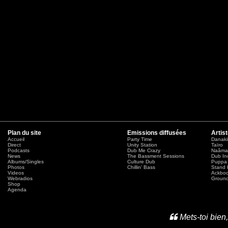
Plan du site
Emissions diffusées
Artis
Accueil
Party Time
Danaki
Direct
Unity Station
Taïro
Podcasts
Dub Me Crazy
Naâma
News
The Bassment Sessions
Dub In
Albums/Singles
Culture Dub
Puppa 
Photos
Chillin' Bass
Stand 
Videos
Ackbo
Webradios
Ground
Shop
Agenda
Mets-toi bien,