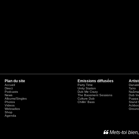
Plan du site
Emissions diffusées
Artis
Accueil
Party Time
Danaki
Direct
Unity Station
Taïro
Podcasts
Dub Me Crazy
Naâma
News
The Bassment Sessions
Dub In
Albums/Singles
Culture Dub
Puppa 
Photos
Chillin' Bass
Stand 
Videos
Ackbo
Webradios
Ground
Shop
Agenda
Mets-toi bien,