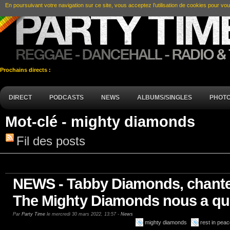
En poursuivant votre navigation sur ce site, vous acceptez l’utilisation de cookies pour vou
Prochains directs :
DIRECT
PODCASTS
NEWS
ALBUMS/SINGLES
PHOT
Mot-clé - mighty diamonds
Fil des posts
NEWS - Tabby Diamonds, chante
The Mighty Diamonds nous a qui
Par
Party Time
le mercredi 30 mars 2022, 13:57 -
News
mighty diamonds
rest in pea