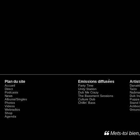
Plan du site
Emissions diffusées
Artis
Accueil
Party Time
Danaki
Direct
Unity Station
Taïro
Podcasts
Dub Me Crazy
Naâma
News
The Bassment Sessions
Dub In
Albums/Singles
Culture Dub
Puppa 
Photos
Chillin' Bass
Stand 
Videos
Ackbo
Webradios
Ground
Shop
Agenda
Mets-toi bien,