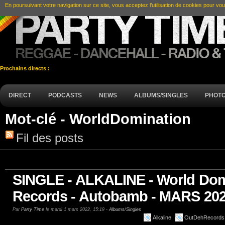
En poursuivant votre navigation sur ce site, vous acceptez l’utilisation de cookies pour vou
Prochains directs :
DIRECT
PODCASTS
NEWS
ALBUMS/SINGLES
PHOT
Mot-clé - WorldDomination
Fil des posts
SINGLE - ALKALINE - World Dom
Records - Autobamb - MARS 20
Par
Party Time
le mardi 1 mars 2022, 15:19 -
Albums/Singles
Alkaline
OutDehRecords