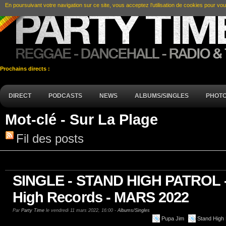
En poursuivant votre navigation sur ce site, vous acceptez l’utilisation de cookies pour vou
Prochains directs :
DIRECT
PODCASTS
NEWS
ALBUMS/SINGLES
PHOT
Mot-clé - Sur La Plage
Fil des posts
SINGLE - STAND HIGH PATROL - 
High Records - MARS 2022
Par
Party Time
le vendredi 11 mars 2022, 16:00 -
Albums/Singles
Pupa Jim
Stand High 