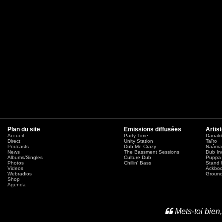
Plan du site
Emissions diffusées
Artis
Accueil
Party Time
Danaki
Direct
Unity Station
Taïro
Podcasts
Dub Me Crazy
Naâma
News
The Bassment Sessions
Dub In
Albums/Singles
Culture Dub
Puppa 
Photos
Chillin' Bass
Stand 
Videos
Ackbo
Webradios
Ground
Shop
Agenda
Mets-toi bien,