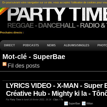
En poursuivant votre navigation sur ce site, vous acceptez l’utilisation de cookies pour vou
Prochains directs :
DIRECT
PODCASTS
NEWS
ALBUMS/SINGLES
PHOT
Mot-clé - SuperBae
Fil des posts
LYRICS VIDEO - X-MAN - Super B
Créative Hub - Mighty ki la - Tô
Par
Party Time
le lundi 14 février 2022, 16:14 -
Clips / Tv
SuperBae
XMan