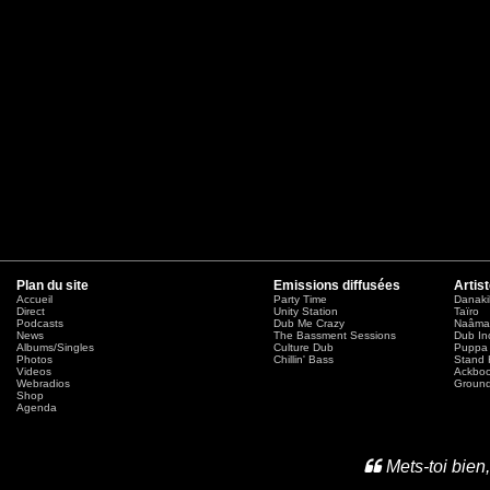
Plan du site
Emissions diffusées
Artis
Accueil
Party Time
Danaki
Direct
Unity Station
Taïro
Podcasts
Dub Me Crazy
Naâma
News
The Bassment Sessions
Dub In
Albums/Singles
Culture Dub
Puppa 
Photos
Chillin' Bass
Stand 
Videos
Ackbo
Webradios
Ground
Shop
Agenda
Mets-toi bien,