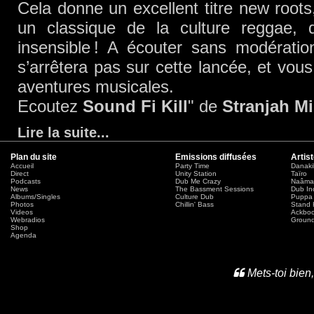
Cela donne un excellent titre new roots
un classique de la culture reggae, 
insensible ! A écouter sans modérati
s’arrêtera pas sur cette lancée, et vous
aventures musicales.
Ecoutez
Sound Fi Kill
" de
Stranjah Mi
Lire la suite
...
Plan du site
Emissions diffusées
Artis
Accueil
Party Time
Danaki
Direct
Unity Station
Taïro
Podcasts
Dub Me Crazy
Naâma
News
The Bassment Sessions
Dub In
Albums/Singles
Culture Dub
Puppa 
Photos
Chillin' Bass
Stand 
Videos
Ackbo
Webradios
Ground
Shop
Agenda
Mets-toi bien,