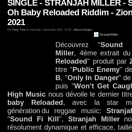
SINGLE - STRANJAH MILLER - Sou
Oh Baby Reloaded Riddim - Zion
2021
Par
Party Time
le mercredi 1 décembre 2021, 15:43 -
Albums/Singles
StranjahMiller
Découvrez "
Sound F
Miller
, 4ème extrait du
Reloaded
" produit par
titre "
Public Enemy
" d
B
, "
Only In Danger
" de
puis "
Won't Get Caug
High Music
nous dévoile le dernier tit
baby Reloaded
, avec la star mo
génération du reggae music:
Stranja
"
Sound Fi Kill
",
Stranjah Miller
nou
résolument dynamique et efficace, taill