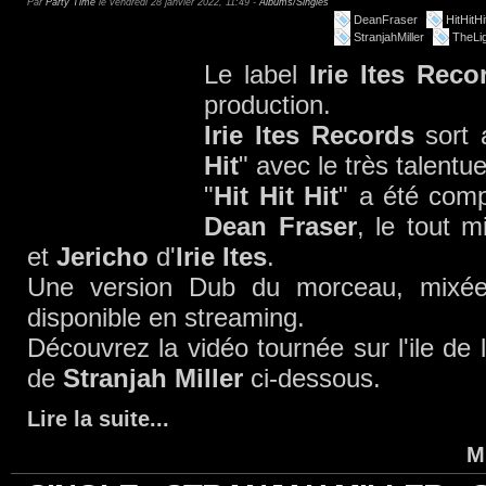
Par
Party Time
le vendredi 28 janvier 2022, 11:49 -
Albums/Singles
DeanFraser
HitHitHi
StranjahMiller
TheLi
Le label
Irie Ites Reco
production.
Irie Ites Records
sort a
Hit
" avec le très talent
"
Hit Hit Hit
" a été com
Dean Fraser
, le tout 
et
Jericho
d'
Irie Ites
.
Une version Dub du morceau, mixé
disponible en streaming.
Découvrez la vidéo tournée sur l'ile de
de
Stranjah Miller
ci-dessous.
Lire la suite
...
M