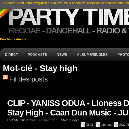
En poursuivant votre navigation sur ce site, vous acceptez l’utilisation de cookies pour vou
Prochains directs :
DIRECT
PODCASTS
NEWS
ALBUMS/SINGLES
PHOT
Mot-clé - Stay high
Fil des posts
CLIP - YANISS ODUA - Lioness D
Stay High - Caan Dun Music - JU
Par
Party Time
le jeudi 23 juin 2022, 13:13 -
Albums/Singles
Dj Gil
Lioness
Stay h