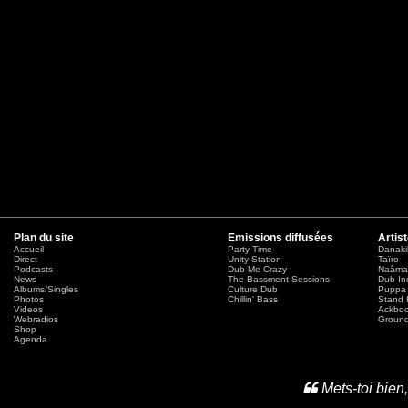
Plan du site
Emissions diffusées
Artis
Accueil
Party Time
Danaki
Direct
Unity Station
Taïro
Podcasts
Dub Me Crazy
Naâma
News
The Bassment Sessions
Dub In
Albums/Singles
Culture Dub
Puppa 
Photos
Chillin' Bass
Stand 
Videos
Ackbo
Webradios
Ground
Shop
Agenda
Mets-toi bien,