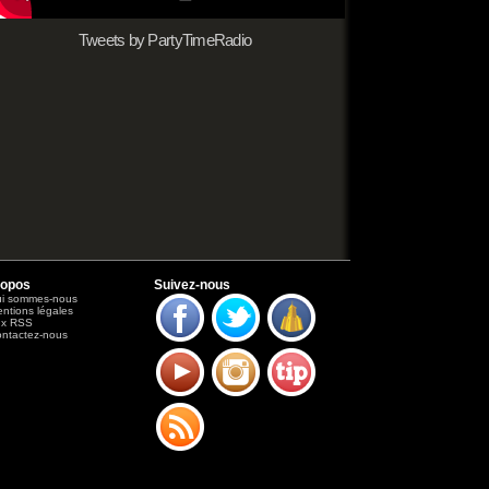
Tweets by PartyTimeRadio
ropos
Suivez-nous
i sommes-nous
ntions légales
ux RSS
ntactez-nous