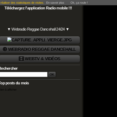
éaliser des statistiques de visites.
En savoir plus
Ok, ça roule !
Téléchargez l'application Radio mobile !!!
▼ Webradio Reggae Dancehall 24/24 ▼
WEBRADIO REGGAE DANCEHALL
WEBTV & VIDÉOS
Rechercher
Top posts du mois
ien à afficher