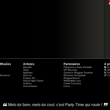
iffusées
Artistes
Partenaires
A p
Danakil
Fréquence Paris Plurielle
Qu
Taïro
VP Records
Me
Naâman
Garance Reggae Festival
Fl
Sessions
Dub Inc
Rototom Sunsplash
Co
Puppa Jim
Reggaefrance
Stand High Patrol
Riddimkilla.com
Ackboo
Cartel Concerts
Groundation
Liens...
Mets-toi bien, mets-toi cool, c'est Party Time qui roule !