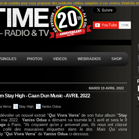
ion de cookies pour vous proposer des publicités ciblées adaptées à vos centres d’intérêts et r
SINGLES
PHOTOS
VIDEOS
WEBRADIOS
SHOP
MARDI 19 AVRIL 2022
um Stay High - Caan Dun Music - AVRIL 2022
ra Verra
Stay High
Yaniss Odua
R
dévoiler un nouvel extrait "
Qui Vivra Verra
" de son futur album "
Stay
13 mai 2022.
Yaniss Odua
a démarré sa tournée le 1 avril et sera le 9
age
à Paris. "
Ils croyaient qu'on y arriverait pas, Ils nous ont classé
 collé des mauvaises étiquettes dans le dos. Mais Qui vivra
ip "
Qui Vivra Verra
" de
Yaniss Odua
ci-dessous.