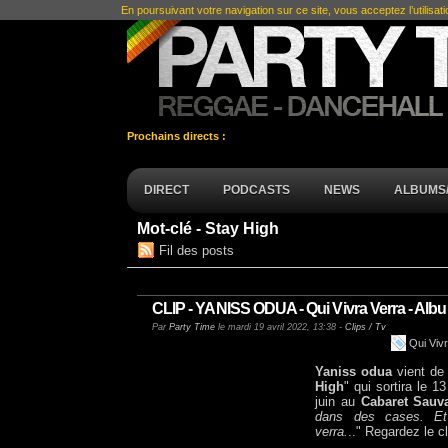
En poursuivant votre navigation sur ce site, vous acceptez l’utilisat
Prochains directs :
DIRECT
PODCASTS
NEWS
ALBUMS/
Mot-clé - Stay High
Fil des posts
CLIP - YANISS ODUA - Qui Vivra Verra - Alb
Par
Party Time
le mardi 19 avril 2022, 13:38 -
Clips / Tv
Qui Viv
Yaniss odua
vient de 
High
" qui sortira le 
juin au
Cabaret Sauv
dans des cases. Et
verra.
.." Regardez le cl