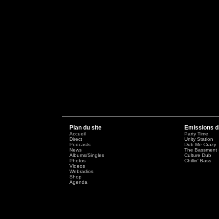
Plan du site
Emissions d
Accueil
Party Time
Direct
Unity Station
Podcasts
Dub Me Crazy
News
The Bassment 
Albums/Singles
Culture Dub
Photos
Chillin' Bass
Videos
Webradios
Shop
Agenda