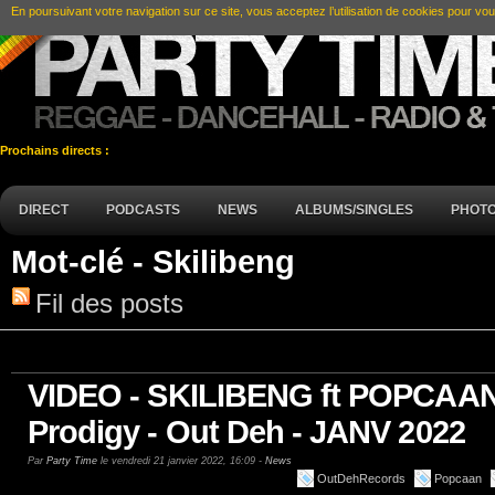
En poursuivant votre navigation sur ce site, vous acceptez l’utilisation de cookies pour vou
Prochains directs :
DIRECT
PODCASTS
NEWS
ALBUMS/SINGLES
PHOT
Mot-clé - Skilibeng
Fil des posts
VIDEO - SKILIBENG ft POPCAAN 
Prodigy - Out Deh - JANV 2022
Par
Party Time
le vendredi 21 janvier 2022, 16:09 -
News
OutDehRecords
Popcaan