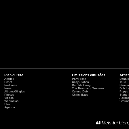
Plan du site
Emissions diffusées
Artis
Accueil
Party Time
Danaki
Direct
Unity Station
Taïro
Podcasts
Dub Me Crazy
Naâma
News
The Bassment Sessions
Dub In
Albums/Singles
Culture Dub
Puppa 
Photos
Chillin' Bass
Stand 
Videos
Ackbo
Webradios
Ground
Shop
Agenda
Mets-toi bien,