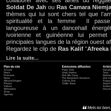
collaborer avec ses ainés du reggae
Soldat De Jah
ou
Ras Camara Niemj
thèmes qui lui sont chers tel que l’amou
spiritualité et la femme Il passe
langoureuse à un dancehall énergét
ivoirienne et guinéenne lui permet
principales langues de la région ouest af
Regardez le clip de
Ras Kalif
"
Afreeka
Lire la suite
...
Plan du site
Emissions diffusées
Artis
Accueil
Party Time
Danaki
Direct
Unity Station
Taïro
Podcasts
Dub Me Crazy
Naâma
News
The Bassment Sessions
Dub In
Albums/Singles
Culture Dub
Puppa 
Photos
Chillin' Bass
Stand 
Videos
Ackbo
Webradios
Ground
Shop
Agenda
Mets-toi bien,