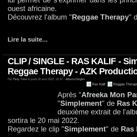
ouest africaine.
Découvrez l'album "
Reggae Therapy
" 
Lire la suite
...
CLIP / SINGLE - RAS KALIF - Si
Reggae Therapy - AZK Productio
Par
Party Time
le jeudi 28 avril 2022, 10:37 -
Albums/Singles
Ras Kalif
Reggae Therap
Après "
Afreeka Mon Pa
"
Simplement
" de
Ras K
deuxième extrait de l'al
sortira le 20 mai 2022.
Regardez le clip "
Simplement
" de
Ras 