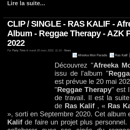
Lire la suite
...
CLIP / SINGLE - RAS KALIF - Afr
Album - Reggae Therapy - AZK 
2022
Par
Party Time
le mardi 29 mars 2022, 11:14 -
News
Afreeka Mon Paradis
Ras Kalif
Découvrez "
Afreeka M
issu de l'album "
Regga
est prévue le 20 mai 202
"
Reggae Therapy
" est
de travail. Il est la su
de
Ras Kalif
, «
Ras Ka
», sorti en Septembre 2020. Cet album 
Kalif
de faire un projet plus personnel. 