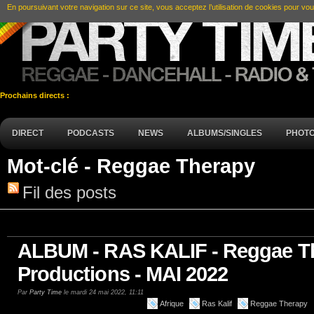
En poursuivant votre navigation sur ce site, vous acceptez l’utilisation de cookies pour vou
Prochains directs :
DIRECT
PODCASTS
NEWS
ALBUMS/SINGLES
PHOT
Mot-clé - Reggae Therapy
Fil des posts
ALBUM - RAS KALIF - Reggae T
Productions - MAI 2022
Par
Party Time
le mardi 24 mai 2022, 11:11
Afrique
Ras Kalif
Reggae Therapy