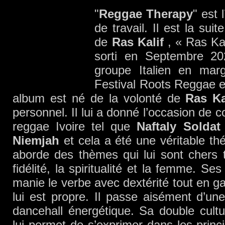
"
Reggae Therapy
" est
de travail. Il est la su
de
Ras Kalif
, « Ras Kal
sorti en Septembre 202
groupe Italien en marg
Festival Roots Reggae en
album est né de la volonté de
Ras Ka
personnel. Il lui a donné l’occasion de 
reggae Ivoire tel que
Naftaly Solda
Niemjah
et cela a été une véritable thé
aborde des thèmes qui lui sont chers te
fidélité, la spiritualité et la femme. Ses
manie le verbe avec dextérité tout en ga
lui est propre. Il passe aisément d’u
dancehall énergétique. Sa double cultu
lui permet de s’exprimer dans les princ