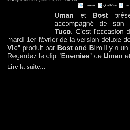
Par
Party Time
le lundi 31 janvier 2022, 15:51 -
Clips / Tv
Enemies
QuelleVie
Tuc
Uman
et
Bost
prés
accompagné de son c
Tuco
. C'est l'occasion 
mardi 1er février de la version deluxe d
Vie
" produit par
Bost and Bim
il y a un 
Regardez le clip "
Enemies
" de
Uman
e
Lire la suite
...