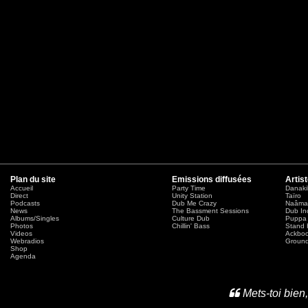
Plan du site
Emissions diffusées
Artis
Accueil
Party Time
Danaki
Direct
Unity Station
Taïro
Podcasts
Dub Me Crazy
Naâma
News
The Bassment Sessions
Dub In
Albums/Singles
Culture Dub
Puppa 
Photos
Chillin' Bass
Stand 
Videos
Ackbo
Webradios
Ground
Shop
Agenda
Mets-toi bien,