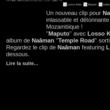
Par
Party Time
le jeudi 26 mai 2022, 11:06 -
Clips / Tv
Losso Keita
Maputo
naâm
Un nouveau clip pour
N
inlassable et détonnante
Mozambique !
"
Maputo
" avec
Losso K
album de
Naâman
"
Temple Road
" sort
Regardez le clip de
Naâman
featuring
L
dessous.
Lire la suite
...