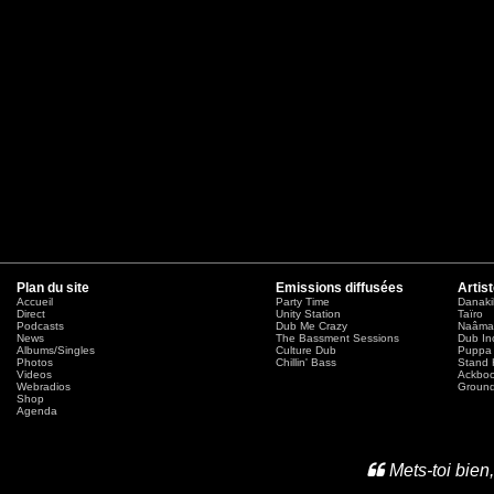
Plan du site
Emissions diffusées
Artis
Accueil
Party Time
Danaki
Direct
Unity Station
Taïro
Podcasts
Dub Me Crazy
Naâma
News
The Bassment Sessions
Dub In
Albums/Singles
Culture Dub
Puppa 
Photos
Chillin' Bass
Stand 
Videos
Ackbo
Webradios
Ground
Shop
Agenda
Mets-toi bien,