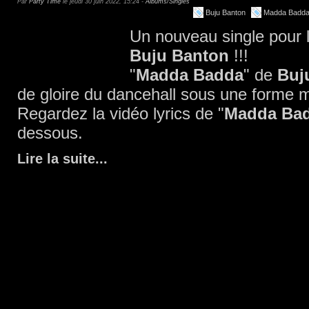
Par
Party Time
le jeudi 30 juin 2022, 15:24 -
Albums/Singles
Buju Banton
Madda Badd
Un nouveau single pour 
Buju Banton
!!!
"
Madda Badda
" de
Buj
de gloire du dancehall sous une forme 
Regardez la vidéo lyrics de "
Madda Ba
dessous.
Lire la suite
...