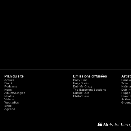
Plan du site
Emissions diffusées
Artis
Accueil
Party Time
Danaki
Direct
Unity Station
Taïro
Podcasts
Dub Me Crazy
Naâma
News
The Bassment Sessions
Dub In
Albums/Singles
Culture Dub
Puppa 
Photos
Chillin' Bass
Stand 
Videos
Ackbo
Webradios
Ground
Shop
Agenda
Mets-toi bien,