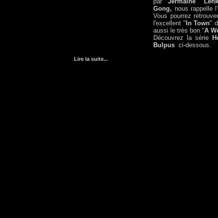
par
Jermaine "Len
Gong,
nous rappelle l
Vous pourrez retrouv
l'excellent "
In Town
" 
aussi le très bon "
A W
Découvrez la série
H
Bulpus
ci-dessous.
Lire la suite
...