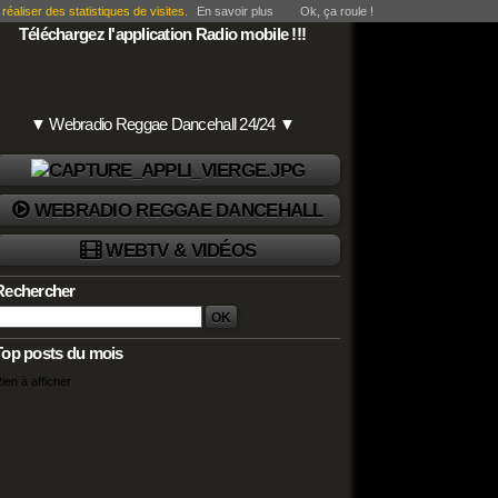
éaliser des statistiques de visites.
En savoir plus
Ok, ça roule !
Téléchargez l'application Radio mobile !!!
▼ Webradio Reggae Dancehall 24/24 ▼
WEBRADIO REGGAE DANCEHALL
WEBTV & VIDÉOS
Rechercher
Top posts du mois
ien à afficher