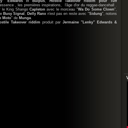
ky" Edwards
et
Bulpus
,
Hostile Takeover riddim pour Tuff
'essence , les premières inspirations, l'âge d'or du reggae-dancehall .
er le King Shango
Capleton
avec le morceau "
Wa Do Some Clown
",
de
Busy Signal
,
Delly Ranx
n'est pas en reste avec "
Sidung
", notons
e Moto
" de
Munga
.
ostile Takeover riddim
produit par
Jermaine "Lenky" Edwards &