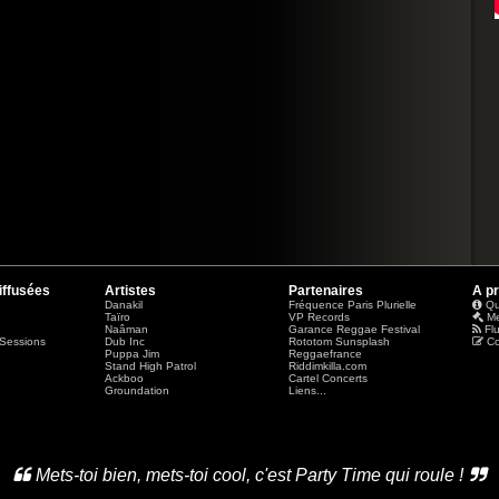
iffusées
Artistes
Partenaires
A p
Danakil
Fréquence Paris Plurielle
Qu
Taïro
VP Records
Me
Naâman
Garance Reggae Festival
Fl
Sessions
Dub Inc
Rototom Sunsplash
Co
Puppa Jim
Reggaefrance
Stand High Patrol
Riddimkilla.com
Ackboo
Cartel Concerts
Groundation
Liens...
Mets-toi bien, mets-toi cool, c'est Party Time qui roule !