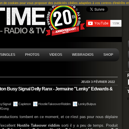
ion de cookies pour vous proposer des publicités ciblées adaptées à vos centres d’intérêts et r
SINGLES
PHOTOS
VIDEOS
WEBRADIOS
SHOP
JEUDI 3 FÉVRIER 2022
eton Busy Signal Delly Ranx - Jermaine "Lenky" Edwards &
R
sySignal
Capleton
HostileTakeoverRiddim
LenkyBulpus
ffGong
roductions tombent en ce moment, et ce n'est pas pour nous déplaire
l'excellent
Hostile Takeover riddim
sorti il y a peu de temps. Produit