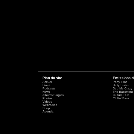
Plan du site
Emissions d
Accueil
Party Time
Direct
Unity Station
Podcasts
Dub Me Crazy
News
The Bassment 
Albums/Singles
Culture Dub
Photos
Chillin' Bass
Videos
Webradios
Shop
Agenda