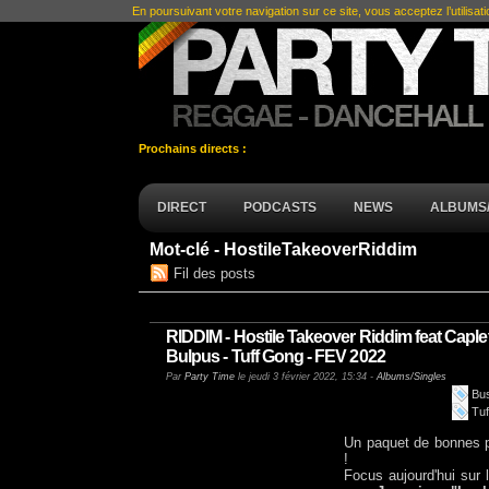
En poursuivant votre navigation sur ce site, vous acceptez l’utilisat
Prochains directs :
DIRECT
PODCASTS
NEWS
ALBUMS/
Mot-clé - HostileTakeoverRiddim
Fil des posts
RIDDIM - Hostile Takeover Riddim feat Capl
Bulpus - Tuff Gong - FEV 2022
Par
Party Time
le jeudi 3 février 2022, 15:34 -
Albums/Singles
Bu
Tu
Un paquet de bonnes p
!
Focus aujourd'hui sur 