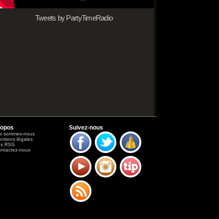
Tweets by PartyTimeRadio
ropos
Suivez-nous
i sommes-nous
ntions légales
ux RSS
ntactez-nous