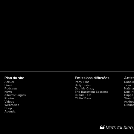
Plan du site
Emissions diffusées
Artis
Accueil
Party Time
Danaki
Direct
Unity Station
Taïro
Podcasts
Dub Me Crazy
Naâma
News
The Bassment Sessions
Dub In
Albums/Singles
Culture Dub
Puppa 
Photos
Chillin' Bass
Stand 
Videos
Ackbo
Webradios
Ground
Shop
Agenda
Mets-toi bien,