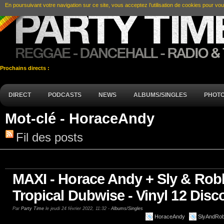
En poursuivant votre navigation sur ce site, vous acceptez l’utilisation de cookies pour vou
Prochains directs :
DIRECT
PODCASTS
NEWS
ALBUMS/SINGLES
PHOT
Mot-clé - HoraceAndy
Fil des posts
MAXI - Horace Andy + Sly & Robb
Tropical Dubwise - Vinyl 12 Disc
Par
Party Time
le jeudi 24 février 2022, 11:32 -
Albums/Singles
HoraceAndy
SlyAndRob