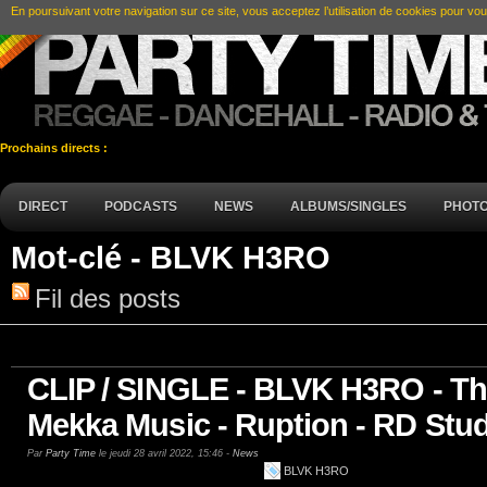
En poursuivant votre navigation sur ce site, vous acceptez l’utilisation de cookies pour vou
Prochains directs :
DIRECT
PODCASTS
NEWS
ALBUMS/SINGLES
PHOT
Mot-clé - BLVK H3RO
Fil des posts
CLIP / SINGLE - BLVK H3RO - Tha
Mekka Music - Ruption - RD Stud
Par
Party Time
le jeudi 28 avril 2022, 15:46 -
News
BLVK H3RO