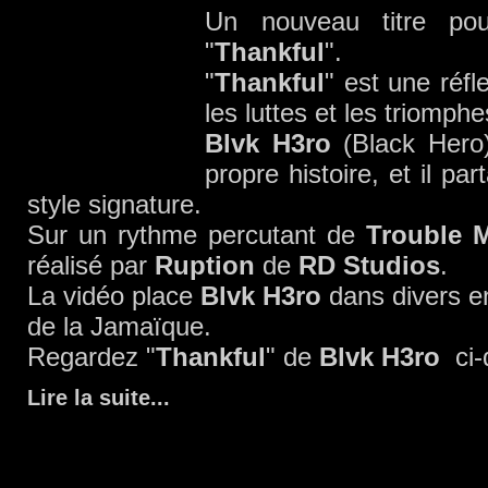
Un nouveau titre pou
"
Thankful
".
"
Thankful
" est une réfl
les luttes et les triomphe
Blvk H3ro
(Black Hero)
propre histoire, et il p
style signature.
Sur un rythme percutant de
Trouble 
réalisé par
Ruption
de
RD Studios
.
La vidéo place
Blvk H3ro
dans divers en
de la Jamaïque.
Regardez "
Thankful
" de
Blvk H3ro
ci-
Lire la suite
...