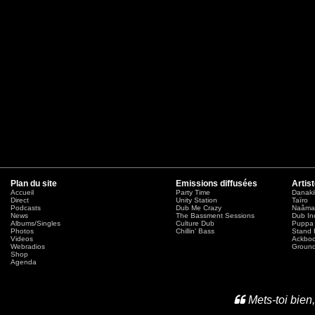
Plan du site
Emissions diffusées
Artis
Accueil
Party Time
Danaki
Direct
Unity Station
Taïro
Podcasts
Dub Me Crazy
Naâma
News
The Bassment Sessions
Dub In
Albums/Singles
Culture Dub
Puppa 
Photos
Chillin' Bass
Stand 
Videos
Ackbo
Webradios
Ground
Shop
Agenda
Mets-toi bien,