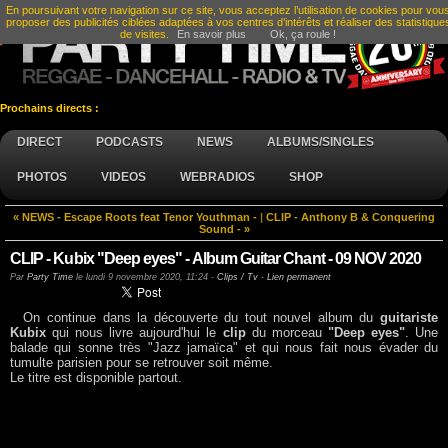
En poursuivant votre navigation sur ce site, vous acceptez l’utilisation de cookies pour vou
proposer des publicités ciblées adaptées à vos centres d’intérêts et réaliser des statistique
de visites.
En savoir plus
Ok, ça roule !
Prochains directs :
DIRECT
PODCASTS
NEWS
ALBUMS/SINGLES
PHOTOS
VIDEOS
WEBRADIOS
SHOP
« NEWS - Escape Roots feat Tenor Youthman -
|
CLIP - Anthony B & Conquering
Sound - »
CLIP - Kubix "Deep eyes" - Album Guitar Chant - 09 NOV 2020
Par
Party Time
le
lundi 9 novembre 2020, 11:24
-
Clips / Tv
-
Lien permanent
On continue dans la découverte du tout nouvel album du
guitariste
Kubix
qui nous livre aujourd'hui le
clip
du morceau
"Deep eyes"
. Une
balade qui sonne très "Jazz jamaïca" et qui nous fait nous évader du
tumulte parisien pour se retrouver soit même.
Le titre est disponible partout.