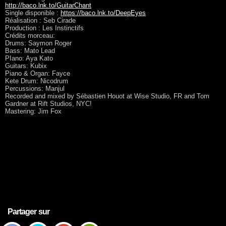
http://baco.lnk.to/GuitarChant
Single disponible :
https://baco.lnk.to/DeepEyes
Réalisation : Seb Cirade
Production : Les Instinctifs
Crédits morceau:
Drums: Saymon Roger
Bass: Mato Lead
PIano: Aya Kato
Guitars: Kubix
Piano & Organ: Fayce
Kete Drum: Nicodrum
Percussions: Manjul
Recorded and mixed by Sébastien Houot at Wise Studio, FR and Tom
Gardner at Rift Studios, NYC!
Mastering: Jim Fox
Partager sur