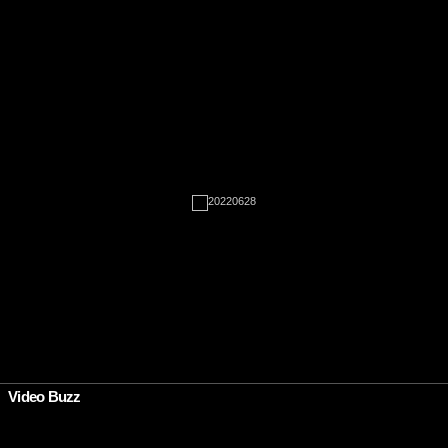
Rien à afficher
•
Video Buzz