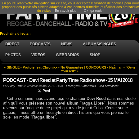
En poursuivant votre navigation sur ce site, vous acceptez l’utilisation de cookies pour vou
proposer des publicités ciblées adaptées à vos centres d’intérêts et réaliser des statistique
de visites.
En savoir plus
Ok, ça roule !
Prochains directs :
DIRECT
PODCASTS
NEWS
ALBUMS/SINGLES
PHOTOS
VIDEOS
WEBRADIOS
SHOP
« SINGLE - Protoje feat Chronixx - No Guarantee
|
CONCOURS - Naâman - "Own
Yourself" »
PODCAST - Devi Reed at Party Time Radio show - 15 MAI 2018
Par
Party Time
le
vendredi 18 mai 2018, 14:44
-
Freestyles / Interviews
-
Lien permanent
Cette semaine nous avons reçu le chanteur
Devi Reed
dans nos studio
afin qu'il vous présente son nouvel
album "ragga Libre"
. Nous sommes
revenus sur l'origine de ce projet qui a vu le jour à Cuba. Cerise sur le
gateau, il nous offre un freestyle en direct histoire que vous preniez le
soleil en mode
"Ragga libre"
.