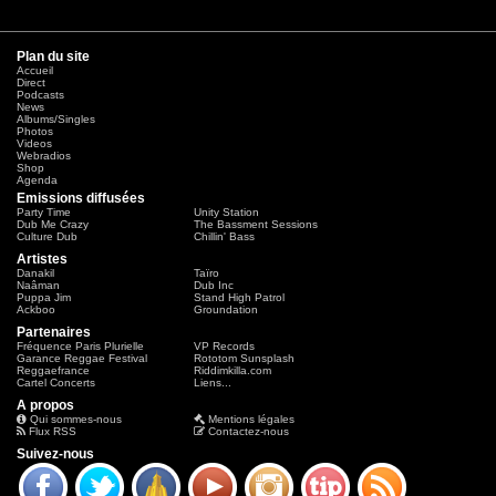
Plan du site
Accueil
Direct
Podcasts
News
Albums/Singles
Photos
Videos
Webradios
Shop
Agenda
Emissions diffusées
Party Time
Unity Station
Dub Me Crazy
The Bassment Sessions
Culture Dub
Chillin' Bass
Artistes
Danakil
Taïro
Naâman
Dub Inc
Puppa Jim
Stand High Patrol
Ackboo
Groundation
Partenaires
Fréquence Paris Plurielle
VP Records
Garance Reggae Festival
Rototom Sunsplash
Reggaefrance
Riddimkilla.com
Cartel Concerts
Liens...
A propos
Qui sommes-nous
Mentions légales
Flux RSS
Contactez-nous
Suivez-nous