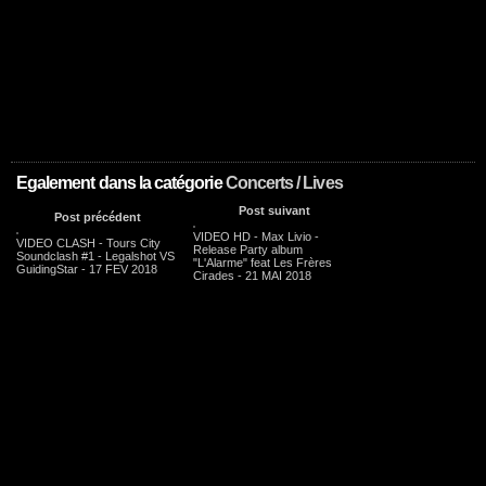
Egalement dans la catégorie
Concerts / Lives
Post suivant
Post précédent
VIDEO HD - Max Livio -
VIDEO CLASH - Tours City
Release Party album
Soundclash #1 - Legalshot VS
"L'Alarme" feat Les Frères
GuidingStar - 17 FEV 2018
Cirades - 21 MAI 2018