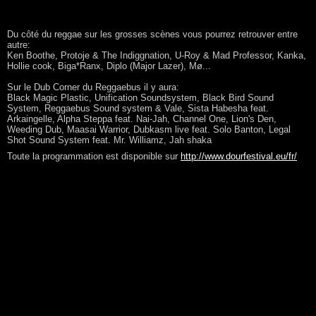
Du côté du reggae sur les grosses scènes vous pourrez retrouver entre
autre:
Ken Boothe, Protoje & The Indiggnation, U-Roy & Mad Professor, Kanka,
Hollie cook, Biga*Ranx, Diplo (Major Lazer), Mø...
Sur le Dub Corner du Reggaebus il y aura:
Black Magic Plastic, Unification Soundsystem, Black Bird Sound
System, Reggaebus Sound system & Vale, Sista Habesha feat.
Arkaingelle, Alpha Steppa feat. Nai-Jah, Channel One, Lion's Den,
Weeding Dub, Maasai Warrior, Dubkasm live feat. Solo Banton, Legal
Shot Sound System feat. Mr. Williamz, Jah shaka
Toute la programmation est disponible sur
http://www.dourfestival.eu/fr/