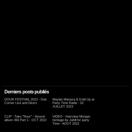
Derniers posts publiés
DOUR FESTIVAL 2023 - Dub
Maylan Manaza & Gold Up at
Corner Live and Direct
Party Time Radio - 02
JUILLET 2023
CLIP - Tairo "Nour" - Nouvel
VIDEO - Interview Morgan
album 360 Part 1 - OCT 2022
heritage by Jahill for party
Time - AOUT 2022