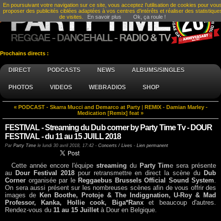
En poursuivant votre navigation sur ce site, vous acceptez l’utilisation de cookies pour vou
proposer des publicités ciblées adaptées à vos centres d’intérêts et réaliser des statistique
de visites.
En savoir plus
Ok, ça roule !
Prochains directs :
DIRECT
PODCASTS
NEWS
ALBUMS/SINGLES
PHOTOS
VIDEOS
WEBRADIOS
SHOP
« PODCAST - Skarra Mucci and Demarco at Party
|
REMIX - Damian Marley -
Medication [Remix] feat »
FESTIVAL - Streaming du Dub corner by Party Time Tv - DOUR
FESTIVAL - du 11 au 15 JUILL 2018
Par
Party Time
le
lundi 30 avril 2018, 17:42
-
Concerts / Lives
-
Lien permanent
Cette année encore l'équipe
streaming
du
Party Tim
e sera présente
au
Dour Festival 2018
pour retransmettre en direct la scène du
Dub
Corner
organisée par le
Reggaebus Brussels Official Sound System
.
On sera aussi présent sur les nombreuses scènes afin de vous offrir des
images de
Ken Boothe, Protoje & The Indiggnation, U-Roy & Mad
Professor, Kanka, Hollie cook, Biga*Ranx
et beaucoup d'autres.
Rendez-vous du
11 au 15 Juillet
à Dour en Belgique.