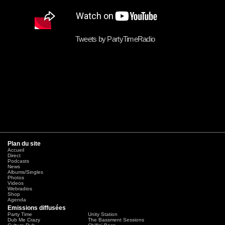
Tweets by PartyTimeRadio
Plan du site
Accueil
Direct
Podcasts
News
Albums/Singles
Photos
Videos
Webradios
Shop
Agenda
Emissions diffusées
Party Time
Unity Station
Dub Me Crazy
The Bassment Sessions