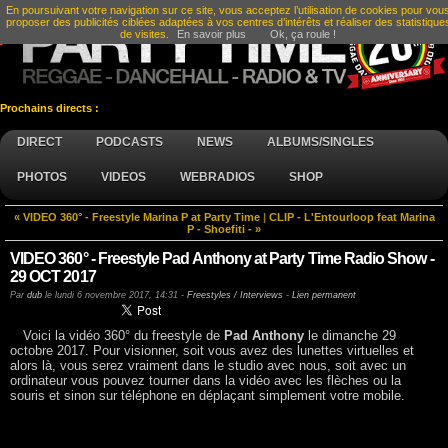
En poursuivant votre navigation sur ce site, vous acceptez l’utilisation de cookies pour vou
proposer des publicités ciblées adaptées à vos centres d’intérêts et réaliser des statistique
de visites.
En savoir plus
Ok, ça roule !
Prochains directs :
DIRECT
PODCASTS
NEWS
ALBUMS/SINGLES
PHOTOS
VIDEOS
WEBRADIOS
SHOP
« VIDEO 360° - Freestyle Marina P at Party Time
|
CLIP - L'Entourloop feat Marina
P - Shoefiti - »
VIDEO 360° - Freestyle Pad Anthony at Party Time Radio Show -
29 OCT 2017
Par
dub
le
lundi 6 novembre 2017, 14:31
-
Freestyles / Interviews
-
Lien permanent
Voici la vidéo 360° du freestyle de
Pad Anthony
le dimanche 29
octobre 2017. Pour visionner, soit vous avez des lunettes virtuelles et
alors là, vous serez vraiment dans le studio avec nous, soit avec un
ordinateur vous pouvez tourner dans la vidéo avec les flèches ou la
souris et sinon sur téléphone en déplaçant simplement votre mobile.