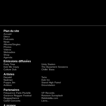
Plan du site
Accueil
Direct
Podcasts
News
Albums/Singles
Photos
Videos
Webradios
Shop
Agenda
Emissions diffusées
Party Time
Unity Station
Dub Me Crazy
The Bassment Sessions
Culture Dub
Chillin' Bass
Artistes
Danakil
Taïro
Naâman
Dub Inc
Puppa Jim
Stand High Patrol
Ackboo
Groundation
Partenaires
Fréquence Paris Plurielle
VP Records
Garance Reggae Festival
Rototom Sunsplash
Reggaefrance
Riddimkilla.com
Cartel Concerts
Liens...
A propos