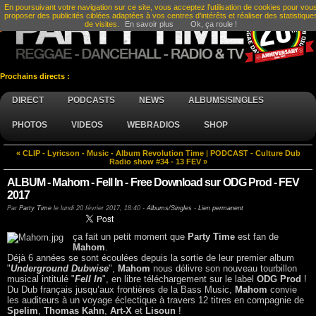
En poursuivant votre navigation sur ce site, vous acceptez l’utilisation de cookies pour vou
proposer des publicités ciblées adaptées à vos centres d’intérêts et réaliser des statistique
de visites.
En savoir plus
Ok, ça roule !
Prochains directs :
DIRECT
PODCASTS
NEWS
ALBUMS/SINGLES
PHOTOS
VIDEOS
WEBRADIOS
SHOP
« CLIP - Lyricson - Music - Album Revolution Time
|
PODCAST - Culture Dub
Radio show #34 - 13 FEV »
ALBUM - Mahom - Fell In - Free Download sur ODG Prod - FEV
2017
Par
Party Time
le
lundi 20 février 2017, 18:40
-
Albums/Singles
-
Lien permanent
ça fait un petit moment que
Party Time
est fan de
Mahom
.
Déjà 6 années se sont écoulées depuis la sortie de leur premier album
"
Underground Dubwise
",
Mahom
nous délivre son nouveau tourbillon
musical intitulé "
Fell In
", en libre téléchargement sur le label
ODG Prod
!
Du Dub français jusqu’aux frontières de la Bass Music,
Mahom
convie
les auditeurs à un voyage éclectique à travers 12 titres en compagnie de
Spelim
,
Thomas Kahn
,
Art-X
et
Lisoun
!