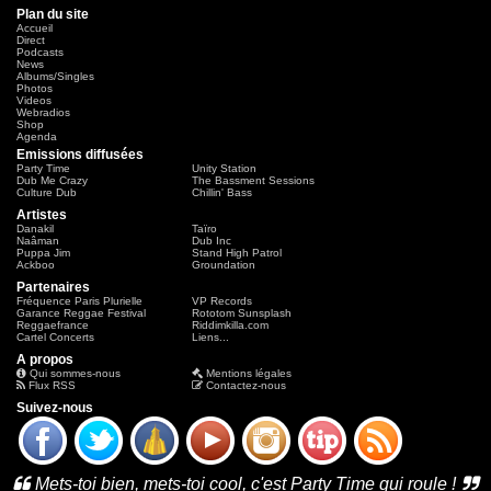
Plan du site
Accueil
Direct
Podcasts
News
Albums/Singles
Photos
Videos
Webradios
Shop
Agenda
Emissions diffusées
Party Time
Unity Station
Dub Me Crazy
The Bassment Sessions
Culture Dub
Chillin' Bass
Artistes
Danakil
Taïro
Naâman
Dub Inc
Puppa Jim
Stand High Patrol
Ackboo
Groundation
Partenaires
Fréquence Paris Plurielle
VP Records
Garance Reggae Festival
Rototom Sunsplash
Reggaefrance
Riddimkilla.com
Cartel Concerts
Liens...
A propos
Qui sommes-nous
Mentions légales
Flux RSS
Contactez-nous
Suivez-nous
Mets-toi bien, mets-toi cool, c'est Party Time qui roule !