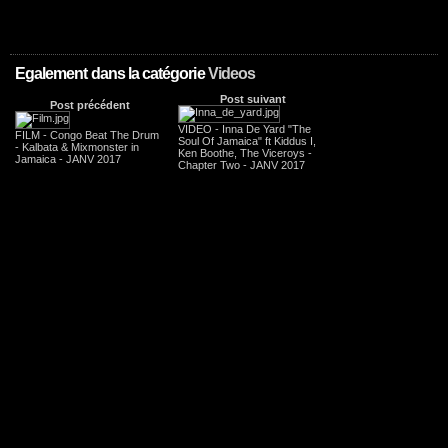
Egalement dans la catégorie
Videos
Post suivant
Post précédent
VIDEO - Inna De Yard "The
FILM - Congo Beat The Drum
Soul Of Jamaica" ft Kiddus I,
- Kalbata & Mixmonster in
Ken Boothe, The Viceroys -
Jamaica - JANV 2017
Chapter Two - JANV 2017