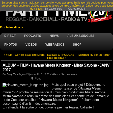
En poursuivant votre navigation sur ce site, vous acceptez l’utilisation de cookies pour vou
proposer des publicités ciblées adaptées à vos centres d’intérêts et réaliser des statistique
de visites.
En savoir plus
Ok, ça roule !
Prochains directs :
DIRECT
PODCASTS
NEWS
ALBUMS/SINGLES
PHOTOS
VIDEOS
WEBRADIOS
SHOP
« FILM - Congo Beat The Drum - Kalbata &
|
PODCAST - Mathieu Ruben at Party
Time Reggae »
ALBUM + FILM - Havana Meets KIngston - Mista Savona - JANV
2017
Par
Party Time
le
jeudi 5 janvier 2017, 16:00
-
Videos
-
Lien permanent
Mais quel beau projet ! Découvrez le
premier teaser de "
Havana Meets
Kingston
" prochaine réalisation du musicien producteur
Mista savona
.
Mista Savona
a réuni la crème des musiciens et chanteurs de Jamaique
et de Cuba sur un album "
Havana Meets Kingston
". L'album sera
accompagné d'un film documentaire.
En attendant la sortie on découvre le premier teaser. Caliente !