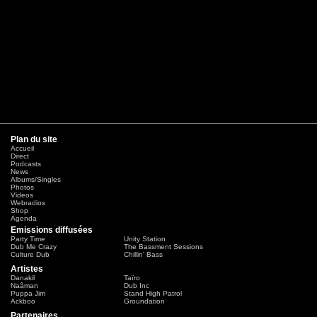
Plan du site
Accueil
Direct
Podcasts
News
Albums/Singles
Photos
Videos
Webradios
Shop
Agenda
Emissions diffusées
Party Time
Unity Station
Dub Me Crazy
The Bassment Sessions
Culture Dub
Chillin' Bass
Artistes
Danakil
Taïro
Naâman
Dub Inc
Puppa Jim
Stand High Patrol
Ackboo
Groundation
Partenaires