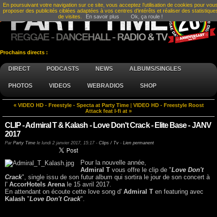
En poursuivant votre navigation sur ce site, vous acceptez l’utilisation de cookies pour vou
proposer des publicités ciblées adaptées à vos centres d’intérêts et réaliser des statistique
de visites.
En savoir plus
Ok, ça roule !
Prochains directs :
DIRECT
PODCASTS
NEWS
ALBUMS/SINGLES
PHOTOS
VIDEOS
WEBRADIOS
SHOP
« VIDEO HD - Freestyle - Specta at Party Time
|
VIDEO HD - Freestyle Roost
Attack feat I-fi at »
CLIP - Admiral T & Kalash - Love Don't Crack - Elite Base - JANV
2017
Par
Party Time
le
lundi 2 janvier 2017, 15:17
-
Clips / Tv
-
Lien permanent
Pour la nouvelle année,
Admiral T
vous offre le clip de "
Love Don't
Crack
", single issu de son futur album qui sortira le jour de son concert à
l'
AccorHotels Arena
le 15 avril 2017.
En attendant on écoute cette love song d'
Admiral T
en featuring avec
Kalash
"
Love Don't Crack
".