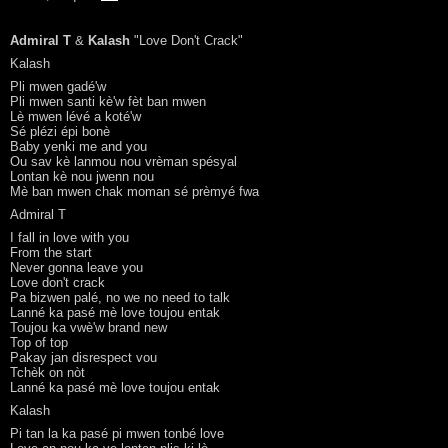
Admiral T
&
Kalash
"Love Don't Crack"
Kalash
Pli mwen gadé'w
Pli mwen santi kè'w fèt ban mwen
Lè mwen lévé a koté'w
Sé plézi épi bonè
Baby yenki me and you
Ou sav kè lanmou nou vrèman spésyal
Lontan kè nou jwenn nou
Mè ban mwen chak moman sé prèmyé fwa
Admiral T
I fall in love with you
From the start
Never gonna leave you
Love don't crack
Pa bizwen palé, no we no need to talk
Lanné ka pasé mè love toujou entak
Toujou ka vwè'w brand new
Top of top
Pakay jan disrespect vou
Tchèk on nòt
Lanné ka pasé mè love toujou entak
Kalash
Pi tan la ka pasé pi mwen tonbé love