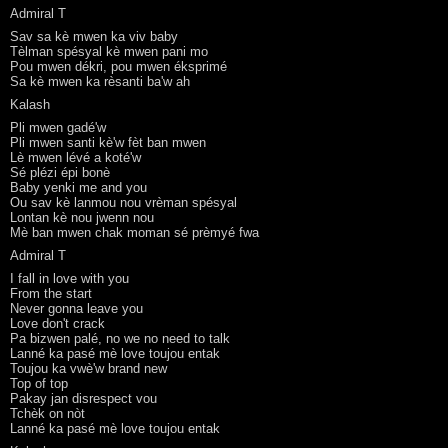
Admiral T
Sav sa kè mwen ka viv baby
Tèlman spésyal kè mwen pani mo
Pou mwen dékri, pou mwen éksprimé
Sa kè mwen ka rèsanti ba'w ah
Kalash
Pli mwen gadé'w
Pli mwen santi kè'w fèt ban mwen
Lè mwen lévé a koté'w
Sé plézi épi bonè
Baby yenki me and you
Ou sav kè lanmou nou vrèman spésyal
Lontan kè nou jwenn nou
Mè ban mwen chak moman sé prèmyé fwa
Admiral T
I fall in love with you
From the start
Never gonna leave you
Love don't crack
Pa bizwen palé, no we no need to talk
Lanné ka pasé mè love toujou entak
Toujou ka vwè'w brand new
Top of top
Pakay jan disrespect vou
Tchèk on nòt
Lanné ka pasé mè love toujou entak