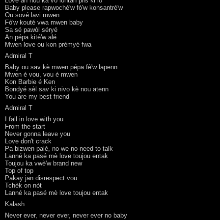
Love an nou ka vo lontan plis ki lò
Baby please rapwoché'w fò'w konsantré'w
Ou sové lavi mwen
Fò'w kouté vwa mwen baby
Sa sé pawòl séryé
An pépa kité'w alé
Mwen love ou kon prèmyé fwa
Admiral T
Baby ou sav kè mwen pépa fè'w lapenn
Mwen é vou, vou é mwen
Kon Barbie é Ken
Bondyé sèl sav ki nivo kè nou atenn
You are my best friend
Admiral T
I fall in love with you
From the start
Never gonna leave you
Love don't crack
Pa bizwen palé, no we no need to talk
Lanné ka pasé mè love toujou entak
Toujou ka vwè'w brand new
Top of top
Pakay jan disrespect vou
Tchèk on nòt
Lanné ka pasé mè love toujou entak
Kalash
Never ever, never ever, never ever no baby