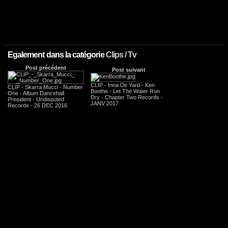
Egalement dans la catégorie
Clips / Tv
Post précédent
Post suivant
CLIP - Inna De Yard - Ken
CLIP - Skarra Mucci - Number
Boothe - Let The Water Run
One - Album Dancehall
Dry - Chapter Two Records -
President - Undisputed
JANV 2017
Records - 26 DEC 2016