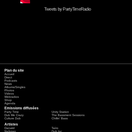
Tweets by PartyTimeRadio
Plan du site
Accueil
Direct
Podcasts
News
Albums/Singles
Photos
Videos
Webradios
Shop
Agenda
Emissions diffusées
Party Time
Unity Station
Dub Me Crazy
The Bassment Sessions
Culture Dub
Chillin' Bass
Artistes
Danakil
Taïro
Naâman
Dub Inc