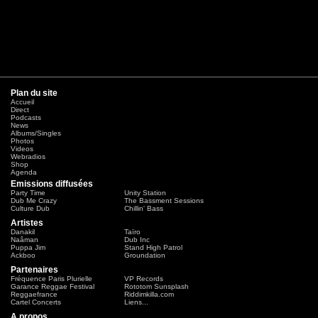
Plan du site
Accueil
Direct
Podcasts
News
Albums/Singles
Photos
Videos
Webradios
Shop
Agenda
Emissions diffusées
Party Time
Unity Station
Dub Me Crazy
The Bassment Sessions
Culture Dub
Chillin' Bass
Artistes
Danakil
Taïro
Naâman
Dub Inc
Puppa Jim
Stand High Patrol
Ackboo
Groundation
Partenaires
Fréquence Paris Plurielle
VP Records
Garance Reggae Festival
Rototom Sunsplash
Reggaefrance
Riddimkilla.com
Cartel Concerts
Liens...
A propos