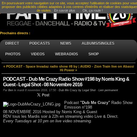
En poursuivant votre navigation sur ce site, vous acceptez l’utilisation de cookies pour vou
proposer des publicités ciblées adaptées à vos centres d’intérêts et réaliser des statistique
de visites.
En savoir plus
Ok, ça roule !
Prochains directs :
DIRECT
PODCASTS
NEWS
ALBUMS/SINGLES
PHOTOS
VIDEOS
WEBRADIOS
SHOP
« PODCAST - Space Invadaz radio show #8 by
|
AUDIO - Zion Train live on Abassi
Hi Power »
PODCAST - Dub Me Crazy Radio Show #198 by Norris King &
Guest - Legal Shot - 08 Novembre 2016
Par
Ben
le
mardi 8 novembre 2016, 17:50
-
Dub Me Crazy by Legal Shot
-
Lien permanent
Podcast
"Dub Me Crazy"
Radio Show
Emission n°198
08 NOVEMBRE 2016 Hosted by Norris King & Guest
RDV tous les Mardis soir à 22h en streaming vidéo Live & Direct.
Every Tuesdays at 10 pm on live video streaming.