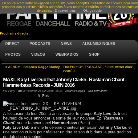
En poursuivant votre navigation sur ce site, vous acceptez l’utilisation de cookies pour vou
proposer des publicités ciblées adaptées à vos centres d’intérêts et réaliser des statistique
de visites.
En savoir plus
Ok, ça roule !
Prochains directs :
DIRECT
PODCASTS
NEWS
ALBUMS/SINGLES
PHOTOS
VIDEOS
WEBRADIOS
SHOP
« ALBUM - Stephen Ragga Marley - The Fruit Of
|
PODCAST - "J'irai mixer chez
vous" »
MAXI - Kaly Live Dub feat Johnny Clarke - Rastaman Chant -
Hammerbass Records - JUIN 2016
Par
Party Time
le
vendredi 24 juin 2016, 15:24
-
Albums/Singles
-
Lien permanent
A l'occasion de leur 20ème anniversaire, le groupe
Kaly Live Dub
est
heureux de vous annoncer la sortie de leur nouveau Ep "
Rastaman
Chant
" sur le fameux label
Hammerbass
(Paris).
Kaly Live Dub
a invité le célèbre chanteur jamaïcain
Johnny Clarke
, et
une section cuivre pour réaliser un titre et son dub dans la pure tradition
du dub des seventies!