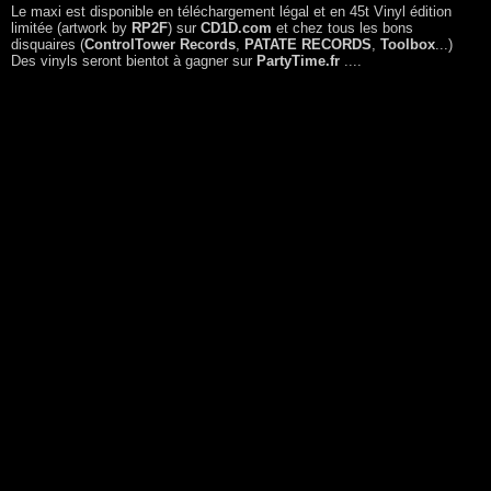
Le maxi est disponible en téléchargement légal et en 45t Vinyl édition
limitée (artwork by
RP2F
) sur
CD1D.com
et chez tous les bons
disquaires (
ControlTower Records
,
PATATE RECORDS
,
Toolbox
...)
Des vinyls seront bientot à gagner sur
PartyTime.fr
....