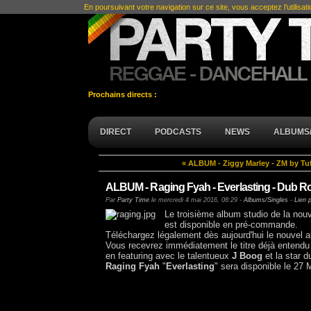
En poursuivant votre navigation sur ce site, vous acceptez l’utilisat
Prochains directs :
DIRECT
PODCASTS
NEWS
ALBUMS/
« ALBUM - Ziggy Marley - ZM by Tu
ALBUM - Raging Fyah - Everlasting - Dub Ro
Par
Party Time
le
mercredi 4 mai 2016, 08:29
-
Albums/Singles
-
Lien 
Le troisième album studio de la nou
est disponible en pré-commande.
Téléchargez légalement dès aujourd'hui le nouvel
Vous recevrez immédiatement le titre déjà entendu
en featuring avec le talentueux
J Boog
et la star 
Raging Fyah
"
Everlasting
" sera disponible le 27