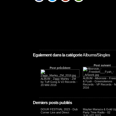
Egalement dans la catégorie
Albums/Singles
Post suivant
Post précédent
ALBUM - Alborosie - Fre
ALBUM - Ziggy Marley - ZM
& Fyah - Greensleeves
by Tuff Gong & V2 Records -
Records - VP Records - 
20 MAI 2016
2016
Derniers posts publiés
DOUR FESTIVAL 2023 - Dub
Maylan Manaza & Gold Up
Corner Live and Direct
Party Time Radio - 02
JUILLET 2023