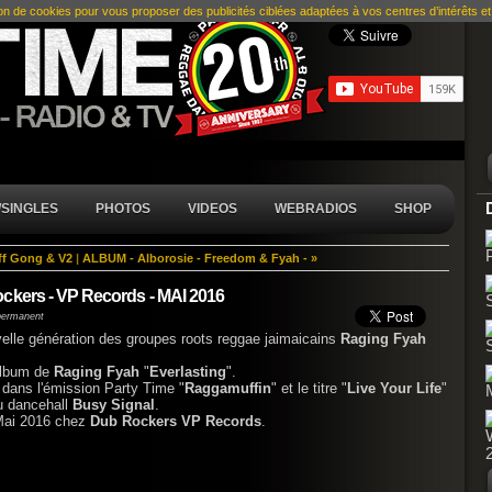
ion de cookies pour vous proposer des publicités ciblées adaptées à vos centres d’intérêts et r
SINGLES
PHOTOS
VIDEOS
WEBRADIOS
SHOP
ff Gong & V2
|
ALBUM - Alborosie - Freedom & Fyah - »
ckers - VP Records - MAI 2016
permanent
velle génération des groupes roots reggae jaimaicains
Raging Fyah
 album de
Raging Fyah
"
Everlasting
".
 dans l'émission Party Time "
Raggamuffin
" et le titre "
Live Your Life
"
du dancehall
Busy Signal
.
 Mai 2016 chez
Dub Rockers
VP Records
.