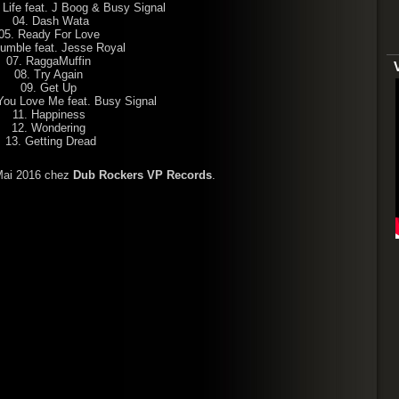
r Life feat. J Boog & Busy Signal
04. Dash Wata
05. Ready For Love
umble feat. Jesse Royal
07. RaggaMuffin
08. Try Again
09. Get Up
You Love Me feat. Busy Signal
11. Happiness
12. Wondering
13. Getting Dread
 Mai 2016 chez
Dub Rockers
VP Records
.