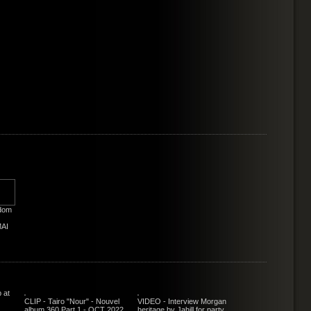
edom
MAI
 at
CLIP - Tairo "Nour" - Nouvel
VIDEO - Interview Morgan
album 360 Part 1 - OCT 2022
heritage by Jahill for party