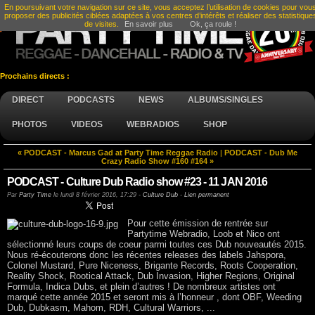
En poursuivant votre navigation sur ce site, vous acceptez l’utilisation de cookies pour vou
proposer des publicités ciblées adaptées à vos centres d’intérêts et réaliser des statistique
de visites.
En savoir plus
Ok, ça roule !
Prochains directs :
DIRECT
PODCASTS
NEWS
ALBUMS/SINGLES
PHOTOS
VIDEOS
WEBRADIOS
SHOP
« PODCAST - Marcus Gad at Party Time Reggae Radio
|
PODCAST - Dub Me
Crazy Radio Show #160 #164 »
PODCAST - Culture Dub Radio show #23 - 11 JAN 2016
Par
Party Time
le
lundi 8 février 2016, 17:29
-
Culture Dub
-
Lien permanent
Pour cette émission de rentrée sur
Partytime Webradio, Loob et Nico ont
sélectionné leurs coups de coeur parmi toutes ces Dub nouveautés 2015.
Nous ré-écouterons donc les récentes releases des labels Jahspora,
Colonel Mustard, Pure Niceness, Brigante Records, Roots Cooperation,
Reality Shock, Rootical Attack, Dub Invasion, Higher Regions, Original
Formula, Indica Dubs, et plein d’autres ! De nombreux artistes ont
marqué cette année 2015 et seront mis à l’honneur , dont OBF, Weeding
Dub, Dubkasm, Mahom, RDH, Cultural Warriors, ...