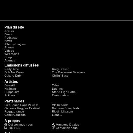
Plan du site
Accueil
Direct
Podcasts
News
Albums/Singles
Photos
Videos
Webradios
Shop
Agenda
Emissions diffusées
Party Time
Unity Station
Dub Me Crazy
The Bassment Sessions
Culture Dub
Chillin' Bass
Artistes
Danakil
Taïro
Naâman
Dub Inc
Puppa Jim
Stand High Patrol
Ackboo
Groundation
Partenaires
Fréquence Paris Plurielle
VP Records
Garance Reggae Festival
Rototom Sunsplash
Reggaefrance
Riddimkilla.com
Cartel Concerts
Liens...
A propos
Qui sommes-nous
Mentions légales
Flux RSS
Contactez-nous