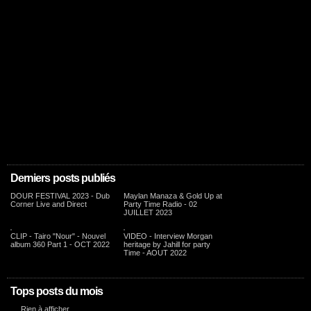
Derniers posts publiés
DOUR FESTIVAL 2023 - Dub
Maylan Manaza & Gold Up at
Corner Live and Direct
Party Time Radio - 02
JUILLET 2023
CLIP - Tairo "Nour" - Nouvel
VIDEO - Interview Morgan
album 360 Part 1 - OCT 2022
heritage by Jahill for party
Time - AOUT 2022
Tops posts du mois
Rien à afficher