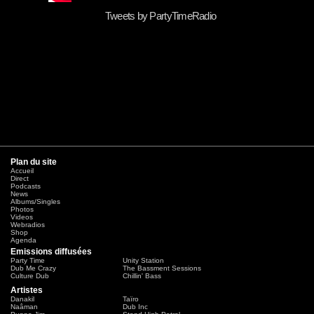
Tweets by PartyTimeRadio
Plan du site
Accueil
Direct
Podcasts
News
Albums/Singles
Photos
Videos
Webradios
Shop
Agenda
Emissions diffusées
Party Time
Unity Station
Dub Me Crazy
The Bassment Sessions
Culture Dub
Chillin' Bass
Artistes
Danakil
Taïro
Naâman
Dub Inc