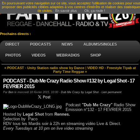
En poursuivant votre navigation sur ce site, vous acceptez l’utilisation de cookies pour vou
proposer des publicités ciblées adaptées à vos centres d’intérêts et réaliser des statistique
de visites.
En savoir plus
Ok, ça roule !
Prochains directs :
DIRECT
PODCASTS
NEWS
ALBUMS/SINGLES
PHOTOS
VIDEOS
WEBRADIOS
SHOP
« PODCAST - Unity Station radio show by Dance
|
VIDEO HD - Freestyle Tiyab at
Party Time Reggae »
PODCAST - Dub Me Crazy Radio Show #132 by Legal Shot - 17
FEVRIER 2015
Par
Ben
le
mercredi 18 février 2015, 10:00
-
Dub Me Crazy by Legal Shot
-
Lien permanent
Podcast
"Dub Me Crazy"
Radio Show
Emission n°132 - 17 FEVRIER 2015
Hosted by
Legal Shot
from
Rennes.
Selection by Paco
RDV tous les Mardis soir à 22h en streaming vidéo Live & Direct.
Every Tuesdays at 10 pm on live video streaming